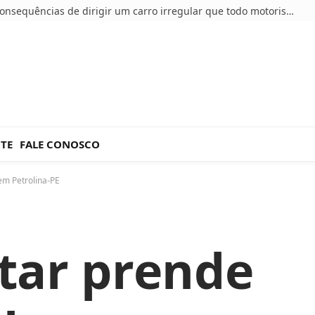
5 consequências de dirigir um carro irregular que todo motorista deve conhecer
NTE
FALE CONOSCO
em Petrolina-PE
itar prende