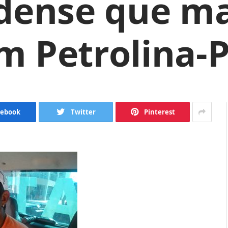
adense que m
m Petrolina-
cebook
Twitter
Pinterest