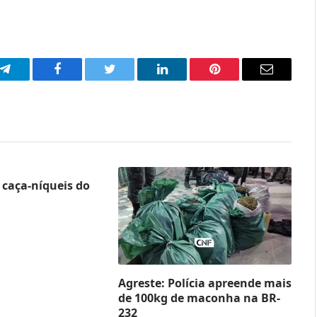
p
Telegram
Facebook
Twitter
LinkedIn
Pinterest
Email
caça-níqueis do
Agreste: Polícia apreende mais
de 100kg de maconha na BR-
232