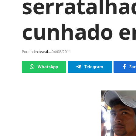
serratalh
cunhado e
Por:
indexbrasil
04/08/2011
WhatsApp
Telegram
Fa