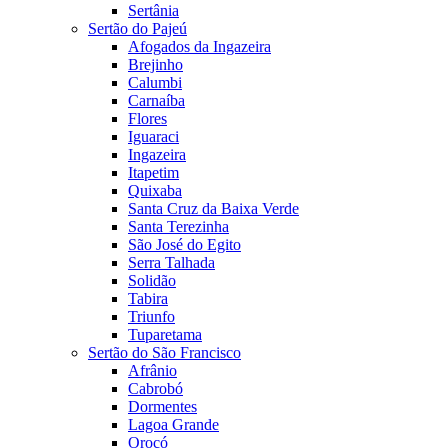
Sertânia
Sertão do Pajeú
Afogados da Ingazeira
Brejinho
Calumbi
Carnaíba
Flores
Iguaraci
Ingazeira
Itapetim
Quixaba
Santa Cruz da Baixa Verde
Santa Terezinha
São José do Egito
Serra Talhada
Solidão
Tabira
Triunfo
Tuparetama
Sertão do São Francisco
Afrânio
Cabrobó
Dormentes
Lagoa Grande
Orocó