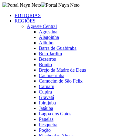
EDITORIAS
REGIÕES
Agreste Central
Agrestina
Alagoinha
Altinho
Barra de Guabiraba
Belo Jardim
Bezerros
Bonito
Brejo da Madre de Deus
Cachoeirinha
Camocim de São Felix
Caruaru
Cupira
Gravatá
Ibirajuba
Jatáuba
Lagoa dos Gatos
Panelas
Pesqueira
Poção
Riacho das Almas