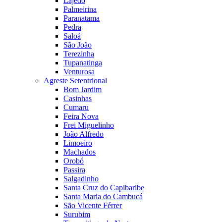
Lajedo
Palmeirina
Paranatama
Pedra
Saloá
São João
Terezinha
Tupanatinga
Venturosa
Agreste Setentrional
Bom Jardim
Casinhas
Cumaru
Feira Nova
Frei Miguelinho
João Alfredo
Limoeiro
Machados
Orobó
Passira
Salgadinho
Santa Cruz do Capibaribe
Santa Maria do Cambucá
São Vicente Férrer
Surubim