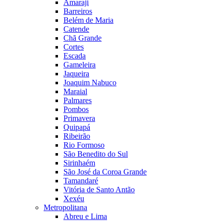
Amaraji
Barreiros
Belém de Maria
Catende
Chã Grande
Cortes
Escada
Gameleira
Jaqueira
Joaquim Nabuco
Maraial
Palmares
Pombos
Primavera
Quipapá
Ribeirão
Rio Formoso
São Benedito do Sul
Sirinhaém
São José da Coroa Grande
Tamandaré
Vitória de Santo Antão
Xexéu
Metropolitana
Abreu e Lima