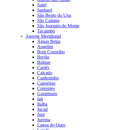
Sairé
Sanharó
São Bento do Una
São Caitano
São Joaquim do Monte
Tacaimbó
Agreste Meridional
Águas Belas
Angelim
Bom Conselho
Brejão
Buíque
Caetés
Calçado
Canhotinho
Capoeiras
Correntes
Garanhuns
Iati
Itaíba
Jucatí
Jupi
Jurema
Lagoa do Ouro