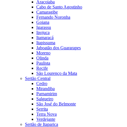
Araçoiaba
Cabo de Santo Agostinho
Camaragibe
Fernando Noronha
Goiana
Igarassu
Ipojuca
Itamaracá
Itapissuma
Jaboatão dos Guararapes
Moreno
Olinda
Paulista
Recife
São Lourenço da Mata
Sertão Central
Cedro
Mirandiba
Parnamirim
Salgueiro
São José do Belmonte
Serrita
Terra Nova
Verdejante
Sertão de Itaparica