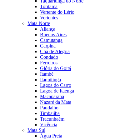
Taquaritinga do Norte
Toritama
Vertente do Lério
Vertentes
Mata Norte
Aliança
Buenos Aires
Camutanga
Carpina
Chã de Alegria
Condado
Ferreiros
Glória do Goitá
Itambé
Itaquitinga
Lagoa do Carro
Lagoa de Itaenga
Macaparana
Nazaré da Mata
Paudalho
Timbaúba
Tracunhaém
Vicência
Mata Sul
Água Preta