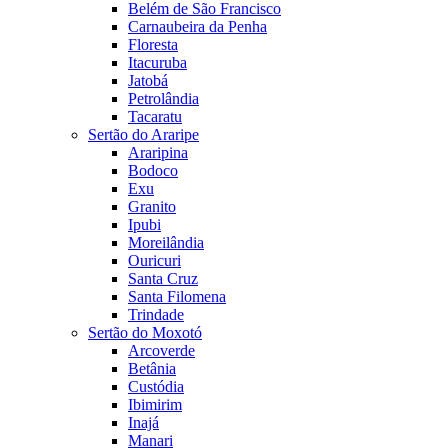
Belém de São Francisco
Carnaubeira da Penha
Floresta
Itacuruba
Jatobá
Petrolândia
Tacaratu
Sertão do Araripe
Araripina
Bodoco
Exu
Granito
Ipubi
Moreilândia
Ouricuri
Santa Cruz
Santa Filomena
Trindade
Sertão do Moxotó
Arcoverde
Betânia
Custódia
Ibimirim
Inajá
Manari