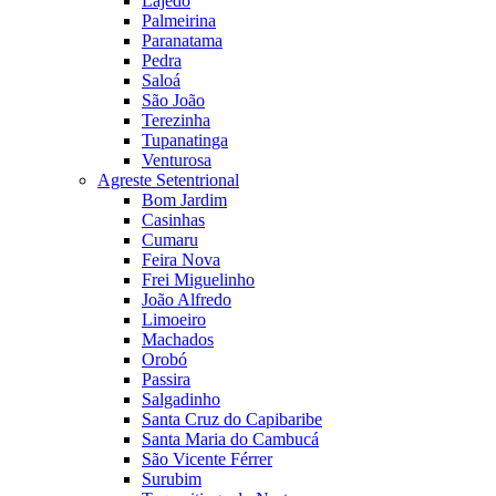
Lajedo
Palmeirina
Paranatama
Pedra
Saloá
São João
Terezinha
Tupanatinga
Venturosa
Agreste Setentrional
Bom Jardim
Casinhas
Cumaru
Feira Nova
Frei Miguelinho
João Alfredo
Limoeiro
Machados
Orobó
Passira
Salgadinho
Santa Cruz do Capibaribe
Santa Maria do Cambucá
São Vicente Férrer
Surubim