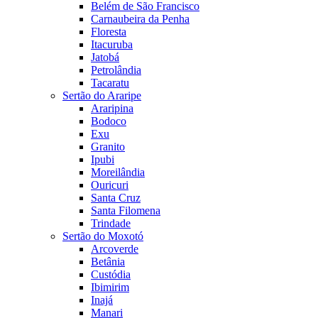
Belém de São Francisco
Carnaubeira da Penha
Floresta
Itacuruba
Jatobá
Petrolândia
Tacaratu
Sertão do Araripe
Araripina
Bodoco
Exu
Granito
Ipubi
Moreilândia
Ouricuri
Santa Cruz
Santa Filomena
Trindade
Sertão do Moxotó
Arcoverde
Betânia
Custódia
Ibimirim
Inajá
Manari