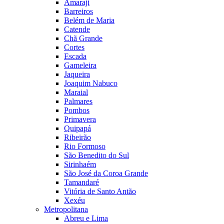
Amaraji
Barreiros
Belém de Maria
Catende
Chã Grande
Cortes
Escada
Gameleira
Jaqueira
Joaquim Nabuco
Maraial
Palmares
Pombos
Primavera
Quipapá
Ribeirão
Rio Formoso
São Benedito do Sul
Sirinhaém
São José da Coroa Grande
Tamandaré
Vitória de Santo Antão
Xexéu
Metropolitana
Abreu e Lima