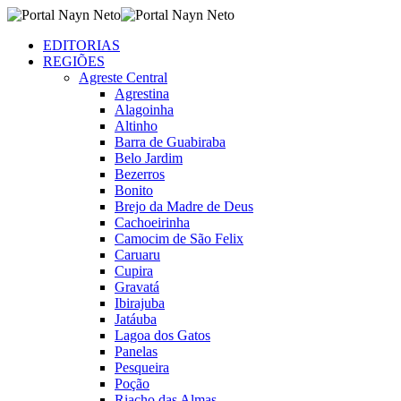
EDITORIAS
REGIÕES
Agreste Central
Agrestina
Alagoinha
Altinho
Barra de Guabiraba
Belo Jardim
Bezerros
Bonito
Brejo da Madre de Deus
Cachoeirinha
Camocim de São Felix
Caruaru
Cupira
Gravatá
Ibirajuba
Jatáuba
Lagoa dos Gatos
Panelas
Pesqueira
Poção
Riacho das Almas