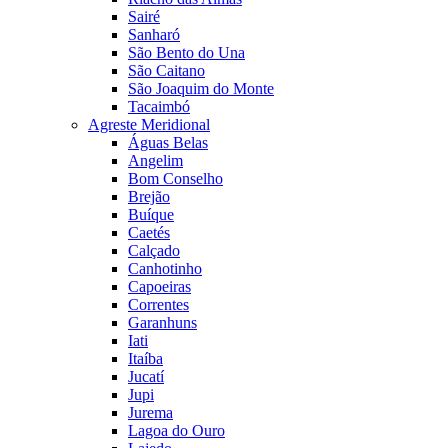
Sairé
Sanharó
São Bento do Una
São Caitano
São Joaquim do Monte
Tacaimbó
Agreste Meridional
Águas Belas
Angelim
Bom Conselho
Brejão
Buíque
Caetés
Calçado
Canhotinho
Capoeiras
Correntes
Garanhuns
Iati
Itaíba
Jucatí
Jupi
Jurema
Lagoa do Ouro