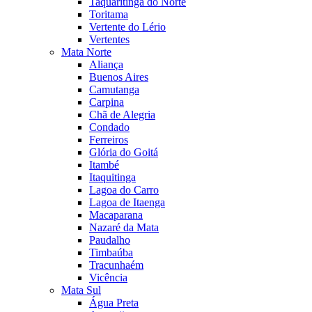
Taquaritinga do Norte
Toritama
Vertente do Lério
Vertentes
Mata Norte
Aliança
Buenos Aires
Camutanga
Carpina
Chã de Alegria
Condado
Ferreiros
Glória do Goitá
Itambé
Itaquitinga
Lagoa do Carro
Lagoa de Itaenga
Macaparana
Nazaré da Mata
Paudalho
Timbaúba
Tracunhaém
Vicência
Mata Sul
Água Preta