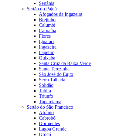
Sertânia
Sertão do Pajeú
Afogados da Ingazeira
Brejinho
Calumbi
Carnaíba
Flores
Iguaraci
Ingazeira
Itapetim
Quixaba
Santa Cruz da Baixa Verde
Santa Terezinha
São José do Egito
Serra Talhada
Solidão
Tabira
Triunfo
Tuparetama
Sertão do São Francisco
Afrânio
Cabrobó
Dormentes
Lagoa Grande
Orocó