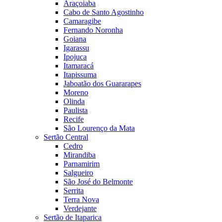
Araçoiaba
Cabo de Santo Agostinho
Camaragibe
Fernando Noronha
Goiana
Igarassu
Ipojuca
Itamaracá
Itapissuma
Jaboatão dos Guararapes
Moreno
Olinda
Paulista
Recife
São Lourenço da Mata
Sertão Central
Cedro
Mirandiba
Parnamirim
Salgueiro
São José do Belmonte
Serrita
Terra Nova
Verdejante
Sertão de Itaparica