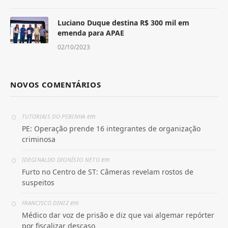
Luciano Duque destina R$ 300 mil em
emenda para APAE
02/10/2023
NOVOS COMENTÁRIOS
em
TUTORIAIS DO PEBINHA
PE: Operação prende 16 integrantes de organização
criminosa
em
IDEGINALDO DIONÍSIO NETO
Furto no Centro de ST: Câmeras revelam rostos de
suspeitos
em
FRANCISCO DINIZ
Médico dar voz de prisão e diz que vai algemar repórter
por fiscalizar descaso