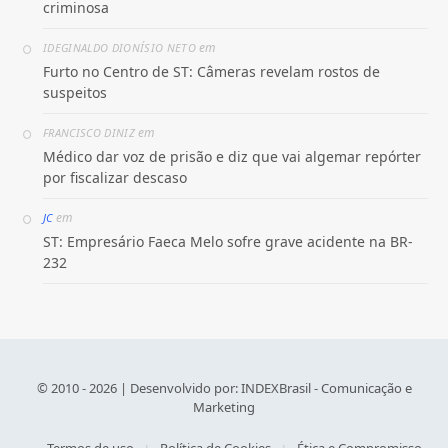
criminosa
em
IDEGINALDO DIONÍSIO NETO
Furto no Centro de ST: Câmeras revelam rostos de
suspeitos
em
FRANCISCO DINIZ
Médico dar voz de prisão e diz que vai algemar repórter
por fiscalizar descaso
em
JC
ST: Empresário Faeca Melo sofre grave acidente na BR-
232
© 2010 - 2026 | Desenvolvido por:
INDEXBrasil - Comunicação e
Marketing
Termos de uso
Política de Cookies
Ética e Compromisso