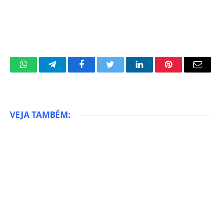
WhatsApp
Telegram
Facebook
Twitter
LinkedIn
Pinterest
Email
VEJA TAMBÉM: