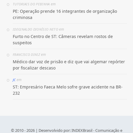
em
TUTORIAIS DO PEBINHA
PE: Operação prende 16 integrantes de organização
criminosa
em
IDEGINALDO DIONÍSIO NETO
Furto no Centro de ST: Câmeras revelam rostos de
suspeitos
em
FRANCISCO DINIZ
Médico dar voz de prisão e diz que vai algemar repórter
por fiscalizar descaso
em
JC
ST: Empresário Faeca Melo sofre grave acidente na BR-
232
© 2010 - 2026 | Desenvolvido por:
INDEXBrasil - Comunicação e