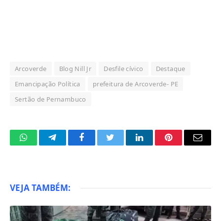
Arcoverde
Blog Nill Jr
Desfile cívico
Destaque
Emancipação Política
prefeitura de Arcoverde- PE
Sertão de Pernambuco
WhatsApp
Telegram
Facebook
Twitter
LinkedIn
Pinterest
Email
VEJA TAMBÉM: