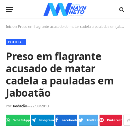
Início
»
Preso em flagrante acusado de matar cadela a pauladas em Jaboatão
POLICIAL
Preso em flagrante
acusado de matar
cadela a pauladas em
Jaboatão
Por:
Redação
22/08/2013
WhatsApp
Telegram
Facebook
Twitter
Pinterest