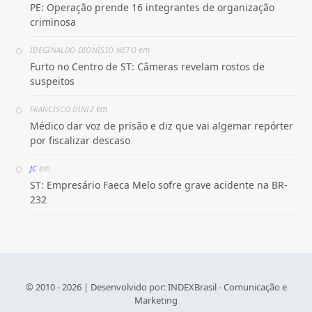
PE: Operação prende 16 integrantes de organização
criminosa
em
IDEGINALDO DIONÍSIO NETO
Furto no Centro de ST: Câmeras revelam rostos de
suspeitos
em
FRANCISCO DINIZ
Médico dar voz de prisão e diz que vai algemar repórter
por fiscalizar descaso
em
JC
ST: Empresário Faeca Melo sofre grave acidente na BR-
232
© 2010 - 2026 | Desenvolvido por:
INDEXBrasil - Comunicação e
Marketing