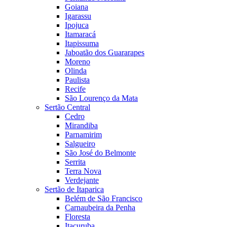
Goiana
Igarassu
Ipojuca
Itamaracá
Itapissuma
Jaboatão dos Guararapes
Moreno
Olinda
Paulista
Recife
São Lourenço da Mata
Sertão Central
Cedro
Mirandiba
Parnamirim
Salgueiro
São José do Belmonte
Serrita
Terra Nova
Verdejante
Sertão de Itaparica
Belém de São Francisco
Carnaubeira da Penha
Floresta
Itacuruba