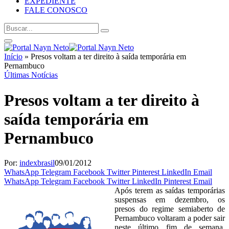
EXPEDIENTE
FALE CONOSCO
Início
»
Presos voltam a ter direito à saída temporária em
Pernambuco
Últimas Notícias
Presos voltam a ter direito à
saída temporária em
Pernambuco
Por:
indexbrasil
09/01/2012
WhatsApp
Telegram
Facebook
Twitter
Pinterest
LinkedIn
Email
WhatsApp
Telegram
Facebook
Twitter
LinkedIn
Pinterest
Email
Após terem as saídas temporárias
suspensas em dezembro, os
presos do regime semiaberto de
Pernambuco voltaram a poder sair
neste último fim de semana,