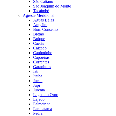
São Caitano
São Joaquim do Monte
Tacaimbó
Agreste Meridional
Águas Belas
Angelim
Bom Conselho
Brejão
Buíque
Caetés
Calçado
Canhotinho
Capoeiras
Correntes
Garanhuns
Iati
Itaíba
Jucatí
Jupi
Jurema
Lagoa do Ouro
Lajedo
Palmeirina
Paranatama
Pedra