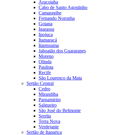
Araçoiaba
Cabo de Santo Agostinho
Camaragibe
Fernando Noronha
Goiana
Igarassu
Ipojuca
Itamaracá
Itapissuma
Jaboatão dos Guararapes
Moreno
Olinda
Paulista
Recife
São Lourenço da Mata
Sertão Central
Cedro
Mirandiba
Parnamirim
Salgueiro
São José do Belmonte
Serrita
Terra Nova
Verdejante
Sertão de Itaparica