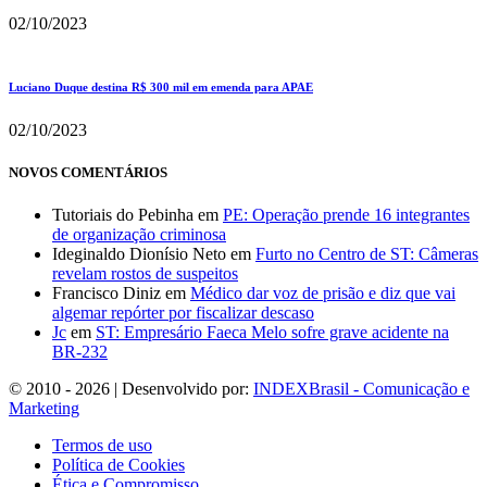
02/10/2023
Luciano Duque destina R$ 300 mil em emenda para APAE
02/10/2023
NOVOS COMENTÁRIOS
Tutoriais do Pebinha
em
PE: Operação prende 16 integrantes
de organização criminosa
Ideginaldo Dionísio Neto
em
Furto no Centro de ST: Câmeras
revelam rostos de suspeitos
Francisco Diniz
em
Médico dar voz de prisão e diz que vai
algemar repórter por fiscalizar descaso
Jc
em
ST: Empresário Faeca Melo sofre grave acidente na
BR-232
© 2010 - 2026 | Desenvolvido por:
INDEXBrasil - Comunicação e
Marketing
Termos de uso
Política de Cookies
Ética e Compromisso