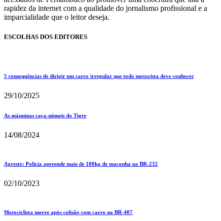
rapidez da internet com a qualidade do jornalismo profissional e a
imparcialidade que o leitor deseja.
ESCOLHAS DOS EDITORES
5 consequências de dirigir um carro irregular que todo motorista deve conhecer
29/10/2025
As máquinas caça-níqueis do Tigre
14/08/2024
Agreste: Polícia apreende mais de 100kg de maconha na BR-232
02/10/2023
Motociclista morre após colisão com carro na BR-407