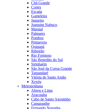
Chã Grande
Cortes
Escada
Gameleira
Jaqueira
Joaquim Nabuco
Maraial
Palmares
Pombos
Primavera
Quipapá
Ribeirão
Rio Formoso
São Benedito do Sul
Sirinhaém
São José da Coroa Grande
Tamandaré
Vitória de Santo Antão
Xexéu
Metropolitana
Abreu e Lima
Araçoiaba
Cabo de Santo Agostinho
Camaragibe
Fernando Noronha