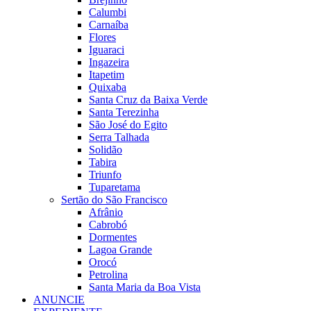
Calumbi
Carnaíba
Flores
Iguaraci
Ingazeira
Itapetim
Quixaba
Santa Cruz da Baixa Verde
Santa Terezinha
São José do Egito
Serra Talhada
Solidão
Tabira
Triunfo
Tuparetama
Sertão do São Francisco
Afrânio
Cabrobó
Dormentes
Lagoa Grande
Orocó
Petrolina
Santa Maria da Boa Vista
ANUNCIE