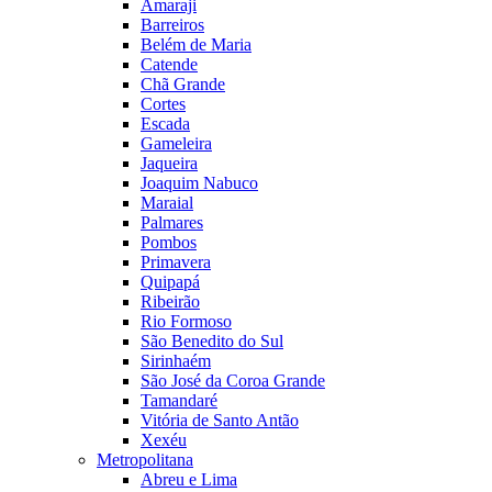
Amaraji
Barreiros
Belém de Maria
Catende
Chã Grande
Cortes
Escada
Gameleira
Jaqueira
Joaquim Nabuco
Maraial
Palmares
Pombos
Primavera
Quipapá
Ribeirão
Rio Formoso
São Benedito do Sul
Sirinhaém
São José da Coroa Grande
Tamandaré
Vitória de Santo Antão
Xexéu
Metropolitana
Abreu e Lima