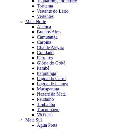
Taquaritinga do Norte
Toritama
Vertente do Lério
Vertentes
Mata Norte
Aliança
Buenos Aires
Camutanga
Carpina
Chã de Alegria
Condado
Ferreiros
Glória do Goitá
Itambé
Itaquitinga
Lagoa do Carro
Lagoa de Itaenga
Macaparana
Nazaré da Mata
Paudalho
Timbaúba
Tracunhaém
Vicência
Mata Sul
Água Preta