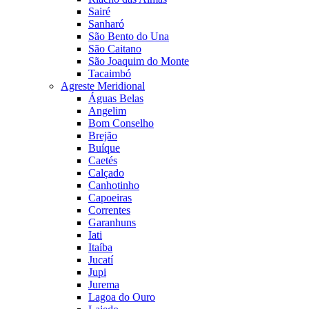
Sairé
Sanharó
São Bento do Una
São Caitano
São Joaquim do Monte
Tacaimbó
Agreste Meridional
Águas Belas
Angelim
Bom Conselho
Brejão
Buíque
Caetés
Calçado
Canhotinho
Capoeiras
Correntes
Garanhuns
Iati
Itaíba
Jucatí
Jupi
Jurema
Lagoa do Ouro