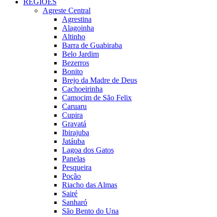
REGIÕES
Agreste Central
Agrestina
Alagoinha
Altinho
Barra de Guabiraba
Belo Jardim
Bezerros
Bonito
Brejo da Madre de Deus
Cachoeirinha
Camocim de São Felix
Caruaru
Cupira
Gravatá
Ibirajuba
Jatáuba
Lagoa dos Gatos
Panelas
Pesqueira
Poção
Riacho das Almas
Sairé
Sanharó
São Bento do Una