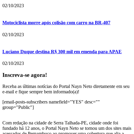
02/10/2023
Motociclista morre após colisão com carro na BR-407
02/10/2023
Luciano Duque destina R$ 300 mil em emenda para APAE
02/10/2023
Inscreva-se agora!
Receba as últimas notícias do Portal Nayn Neto diretamente em seu
e-mail e fique sempre bem informado(a)!
[email-posts-subscribers namefield="YES" desc=""
group="Public"]
Com redação na cidade de Serra Talhada-PE, cidade onde foi
fundado há 12 anos, o Portal Nayn Neto se tornou um dos sites mais
acessados de Pernambuco ao promover uma cobertura que alia a