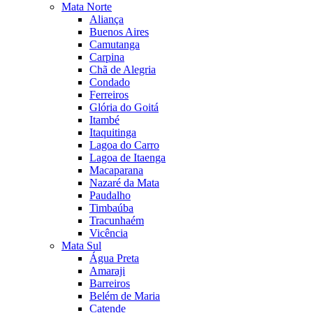
Mata Norte
Aliança
Buenos Aires
Camutanga
Carpina
Chã de Alegria
Condado
Ferreiros
Glória do Goitá
Itambé
Itaquitinga
Lagoa do Carro
Lagoa de Itaenga
Macaparana
Nazaré da Mata
Paudalho
Timbaúba
Tracunhaém
Vicência
Mata Sul
Água Preta
Amaraji
Barreiros
Belém de Maria
Catende