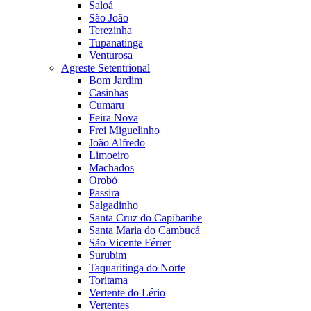
Saloá
São João
Terezinha
Tupanatinga
Venturosa
Agreste Setentrional
Bom Jardim
Casinhas
Cumaru
Feira Nova
Frei Miguelinho
João Alfredo
Limoeiro
Machados
Orobó
Passira
Salgadinho
Santa Cruz do Capibaribe
Santa Maria do Cambucá
São Vicente Férrer
Surubim
Taquaritinga do Norte
Toritama
Vertente do Lério
Vertentes