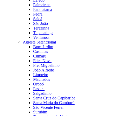
Lajedo
Palmeirina
Paranatama
Pedra
Saloá
São João
Terezinha
Tupanatinga
Venturosa
Agreste Setentrional
Bom Jardim
Casinhas
Cumaru
Feira Nova
Frei Miguelinho
João Alfredo
Limoeiro
Machados
Orobó
Passira
Salgadinho
Santa Cruz do Capibaribe
Santa Maria do Cambucá
São Vicente Férrer
Surubim