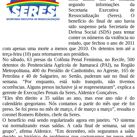
segundo informações da
Secretaria Executiva de
Ressocialização (Seres). O
benefício do final de ano havia
sido suspenso pela Secretaria de
Defesa Social (SDS) para tentar
conter os números da violência no
estado, que fechou o ano de 2011
com apenas uma morte a menos que 2010. Os detentos tem até a
terça-feira (10) para retornarem aos presídios.
No sábado, 63 presas da Colônia Penal Feminina, no Recife, 500
detentos do Penitenciária Agrícola de Itamaracá (PAI), na Região
Metropolitana, 400 do Presídio de Canhotinho, no Agreste, 165 de
Petrolina e 40 de Salgueiro, no Sertão, puderam sair no final de
semana. “Por enquanto, está tudo tranquilo, não tivemos
ocorrências. Alguns presos inclusive já se reapresentaram”, explica a
gerente de Execuções Penais da Seres, Aldenice Gonçalves.
“Eles têm direito a 35 saídas ao ano, mas esse ano não é do
calendário gregoriano. Nós contamos a partir do mês que ele foi
preso. Se foi preso no mês de março, é de março a março”, ressalta o
coronel Romero Ribeiro, chefe da Seres.
O benefício está sendo regularizado agora em janeiro. “O sistema
vai normalizando essas saídas. A cada final de semana, sai um
grupo”, afirma Aldenice. “Em dezembro, nós seguramos a saída
devido ao histórico de problemas que costumamos ter nesse mês,