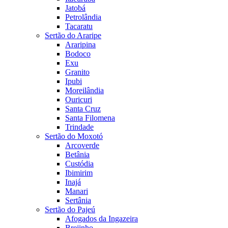
Jatobá
Petrolândia
Tacaratu
Sertão do Araripe
Araripina
Bodoco
Exu
Granito
Ipubi
Moreilândia
Ouricuri
Santa Cruz
Santa Filomena
Trindade
Sertão do Moxotó
Arcoverde
Betânia
Custódia
Ibimirim
Inajá
Manari
Sertânia
Sertão do Pajeú
Afogados da Ingazeira
Brejinho