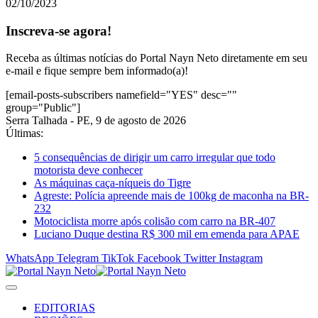
02/10/2023
Inscreva-se agora!
Receba as últimas notícias do Portal Nayn Neto diretamente em seu
e-mail e fique sempre bem informado(a)!
[email-posts-subscribers namefield="YES" desc=""
group="Public"]
Serra Talhada - PE, 9 de agosto de 2026
Últimas:
5 consequências de dirigir um carro irregular que todo
motorista deve conhecer
As máquinas caça-níqueis do Tigre
Agreste: Polícia apreende mais de 100kg de maconha na BR-
232
Motociclista morre após colisão com carro na BR-407
Luciano Duque destina R$ 300 mil em emenda para APAE
WhatsApp
Telegram
TikTok
Facebook
Twitter
Instagram
EDITORIAS