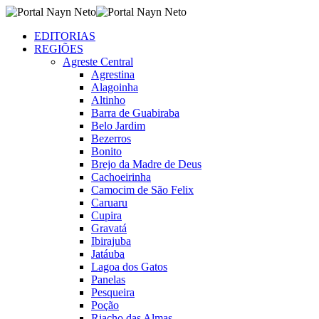
EDITORIAS
REGIÕES
Agreste Central
Agrestina
Alagoinha
Altinho
Barra de Guabiraba
Belo Jardim
Bezerros
Bonito
Brejo da Madre de Deus
Cachoeirinha
Camocim de São Felix
Caruaru
Cupira
Gravatá
Ibirajuba
Jatáuba
Lagoa dos Gatos
Panelas
Pesqueira
Poção
Riacho das Almas