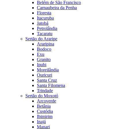
Belém de São Francisco
Carnaubeira da Penha
Floresta
Itacuruba
Jatobá
Petrolândia
Tacaratu
Sertão do Araripe
Araripina
Bodoco
Exu
Granito
Ipubi
Moreilândia
Ouricuri
Santa Cruz
Santa Filomena
Trindade
Sertão do Moxotó
Arcoverde
Betânia
Custódia
Ibimirim
Inajá
Manari