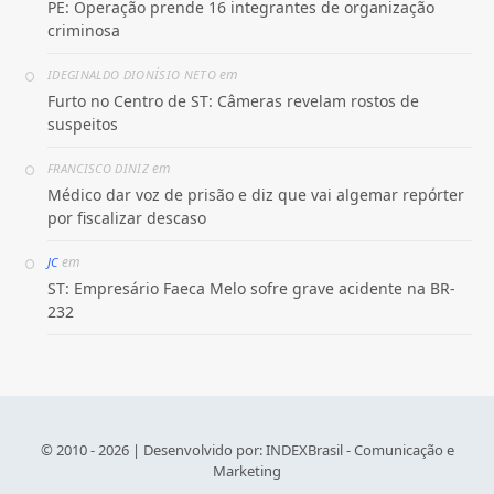
PE: Operação prende 16 integrantes de organização
criminosa
em
IDEGINALDO DIONÍSIO NETO
Furto no Centro de ST: Câmeras revelam rostos de
suspeitos
em
FRANCISCO DINIZ
Médico dar voz de prisão e diz que vai algemar repórter
por fiscalizar descaso
em
JC
ST: Empresário Faeca Melo sofre grave acidente na BR-
232
© 2010 - 2026 | Desenvolvido por:
INDEXBrasil - Comunicação e
Marketing