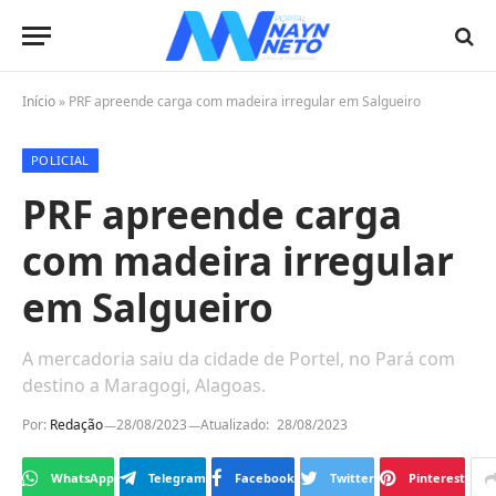
Início
»
PRF apreende carga com madeira irregular em Salgueiro
POLICIAL
PRF apreende carga
com madeira irregular
em Salgueiro
A mercadoria saiu da cidade de Portel, no Pará com
destino a Maragogi, Alagoas.
Por:
Redação
28/08/2023
Atualizado:
28/08/2023
WhatsApp
Telegram
Facebook
Twitter
Pinterest