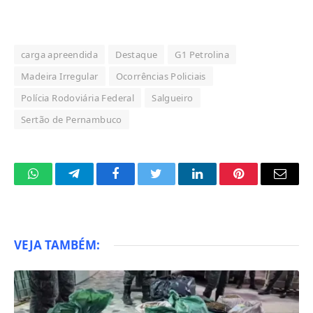
carga apreendida
Destaque
G1 Petrolina
Madeira Irregular
Ocorrências Policiais
Polícia Rodoviária Federal
Salgueiro
Sertão de Pernambuco
WhatsApp
Telegram
Facebook
Twitter
LinkedIn
Pinterest
Email
VEJA TAMBÉM: