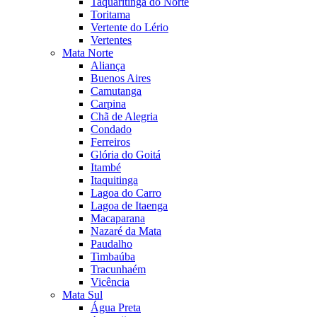
Taquaritinga do Norte
Toritama
Vertente do Lério
Vertentes
Mata Norte
Aliança
Buenos Aires
Camutanga
Carpina
Chã de Alegria
Condado
Ferreiros
Glória do Goitá
Itambé
Itaquitinga
Lagoa do Carro
Lagoa de Itaenga
Macaparana
Nazaré da Mata
Paudalho
Timbaúba
Tracunhaém
Vicência
Mata Sul
Água Preta