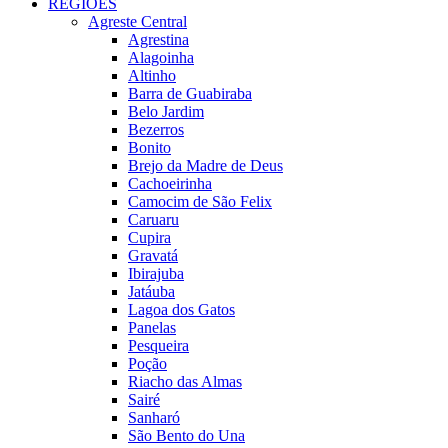
REGIÕES
Agreste Central
Agrestina
Alagoinha
Altinho
Barra de Guabiraba
Belo Jardim
Bezerros
Bonito
Brejo da Madre de Deus
Cachoeirinha
Camocim de São Felix
Caruaru
Cupira
Gravatá
Ibirajuba
Jatáuba
Lagoa dos Gatos
Panelas
Pesqueira
Poção
Riacho das Almas
Sairé
Sanharó
São Bento do Una