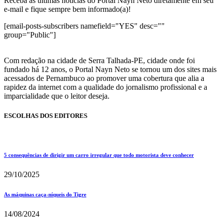
Receba as últimas notícias do Portal Nayn Neto diretamente em seu
e-mail e fique sempre bem informado(a)!
[email-posts-subscribers namefield="YES" desc=""
group="Public"]
Com redação na cidade de Serra Talhada-PE, cidade onde foi
fundado há 12 anos, o Portal Nayn Neto se tornou um dos sites mais
acessados de Pernambuco ao promover uma cobertura que alia a
rapidez da internet com a qualidade do jornalismo profissional e a
imparcialidade que o leitor deseja.
ESCOLHAS DOS EDITORES
5 consequências de dirigir um carro irregular que todo motorista deve conhecer
29/10/2025
As máquinas caça-níqueis do Tigre
14/08/2024