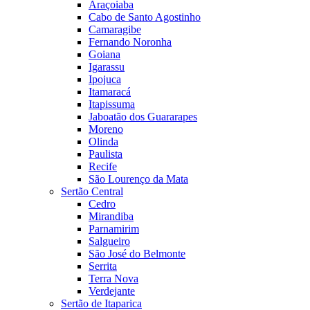
Araçoiaba
Cabo de Santo Agostinho
Camaragibe
Fernando Noronha
Goiana
Igarassu
Ipojuca
Itamaracá
Itapissuma
Jaboatão dos Guararapes
Moreno
Olinda
Paulista
Recife
São Lourenço da Mata
Sertão Central
Cedro
Mirandiba
Parnamirim
Salgueiro
São José do Belmonte
Serrita
Terra Nova
Verdejante
Sertão de Itaparica