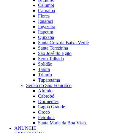
Calumbi
Carnaíba
Flores
Iguaraci
Ingazeira
Itapetim
Quixaba
Santa Cruz da Baixa Verde
Santa Terezinha
São José do Egito
Serra Talhada
Solidão
Tabira
Triunfo
Tuparetama
Sertão do São Francisco
Afrânio
Cabrobó
Dormentes
Lagoa Grande
Orocó
Petrolina
Santa Maria da Boa Vista
ANUNCIE