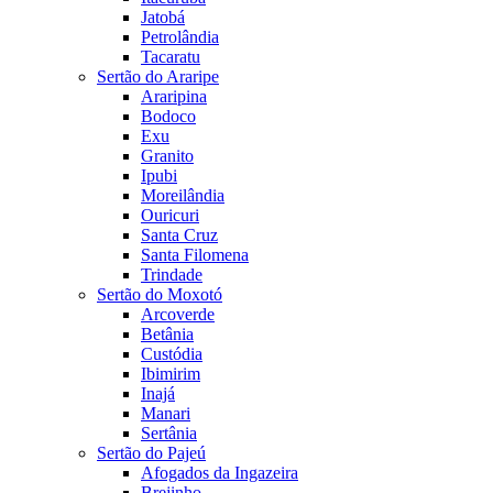
Jatobá
Petrolândia
Tacaratu
Sertão do Araripe
Araripina
Bodoco
Exu
Granito
Ipubi
Moreilândia
Ouricuri
Santa Cruz
Santa Filomena
Trindade
Sertão do Moxotó
Arcoverde
Betânia
Custódia
Ibimirim
Inajá
Manari
Sertânia
Sertão do Pajeú
Afogados da Ingazeira
Brejinho