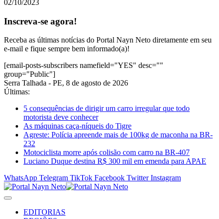
02/10/2023
Inscreva-se agora!
Receba as últimas notícias do Portal Nayn Neto diretamente em seu
e-mail e fique sempre bem informado(a)!
[email-posts-subscribers namefield="YES" desc=""
group="Public"]
Serra Talhada - PE, 8 de agosto de 2026
Últimas:
5 consequências de dirigir um carro irregular que todo
motorista deve conhecer
As máquinas caça-níqueis do Tigre
Agreste: Polícia apreende mais de 100kg de maconha na BR-
232
Motociclista morre após colisão com carro na BR-407
Luciano Duque destina R$ 300 mil em emenda para APAE
WhatsApp
Telegram
TikTok
Facebook
Twitter
Instagram
EDITORIAS