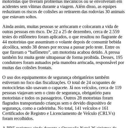
motoristas que tiveram problemas mecânicos ou se envolveram em
acidentes sem vítimas durante a viagem. Além disso, as equipes
reduziram os riscos de colisões ao retirarem das rodovias 30 animais
que estavam soltos.
Ainda assim, muitas pessoas se arriscaram e colocaram a vida de
outras pessoas em risco. De 22 a 25 de dezembro, cerca de 2.559
testes do etilômetro foram aplicados, o que resultou no flagrante de
44 motoristas que assumiram o volante depois de consumir bebida
alcoólica, sendo 38 desses por recusa a passar pelo teste. Entre os
que fizeram o “bafômetro”, um motorista acabou detido. A pressa
também fez muita gente ultrapassar de forma proibida. Desses, 195
condutores foram autuados pela manobra arriscada, responsável por
muitas das colisões frontais.
O uso dos equipamentos de segurança obrigatórios também
estiveram no foco das fiscalizações. O total de 24 ocupantes de
motocicletas não usavam o capacete. Já nos veículos, cerca de 119
pessoas viajavam sem o cinto de segurança, obrigatório para
motoristas e todos os passageiros. Outros 28 motoristas foram
flagrados transportando crianças sem o devido dispositivo de
segurança, como a cadeirinha. No total, 141 veículos e 161
Certificados de Registro e Licenciamento de Veículo (CRLVs)
foram recolhidos.