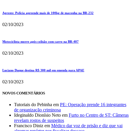
Agreste: Polícia apreende mais de 100kg de maconha na BR-232
02/10/2023
Motociclista morre após colisão com carro na BR-407
02/10/2023
Luciano Duque destina R$ 300 mil em emenda para APAE
02/10/2023
NOVOS COMENTÁRIOS
Tutoriais do Pebinha
em
PE: Operação prende 16 integrantes
de organização criminosa
Ideginaldo Dionísio Neto
em
Furto no Centro de ST: Câmeras
revelam rostos de suspeitos
Francisco Diniz
em
Médico dar voz de prisão e diz que vai
algemar repórter por fiscalizar descaso