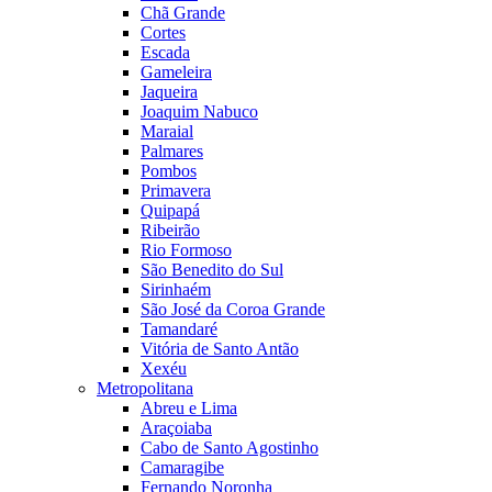
Chã Grande
Cortes
Escada
Gameleira
Jaqueira
Joaquim Nabuco
Maraial
Palmares
Pombos
Primavera
Quipapá
Ribeirão
Rio Formoso
São Benedito do Sul
Sirinhaém
São José da Coroa Grande
Tamandaré
Vitória de Santo Antão
Xexéu
Metropolitana
Abreu e Lima
Araçoiaba
Cabo de Santo Agostinho
Camaragibe
Fernando Noronha