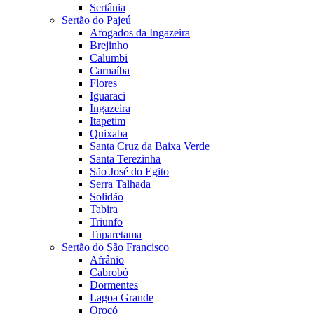
Sertânia
Sertão do Pajeú
Afogados da Ingazeira
Brejinho
Calumbi
Carnaíba
Flores
Iguaraci
Ingazeira
Itapetim
Quixaba
Santa Cruz da Baixa Verde
Santa Terezinha
São José do Egito
Serra Talhada
Solidão
Tabira
Triunfo
Tuparetama
Sertão do São Francisco
Afrânio
Cabrobó
Dormentes
Lagoa Grande
Orocó