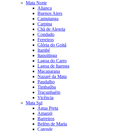
Mata Norte
Aliança
Buenos Aires
Camutanga
Carpina
Chã de Alegria
Condado
Ferreiros
Glória do Goitá
Itambé
Itaquitinga
Lagoa do Carro
Lagoa de Itaenga
Macaparana
Nazaré da Mata
Paudalho
Timbaúba
Tracunhaém
Vicência
Mata Sul
Água Preta
Amaraji
Barreiros
Belém de Maria
Catende