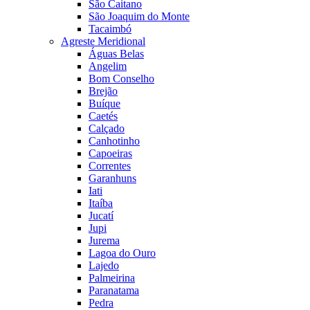
São Caitano
São Joaquim do Monte
Tacaimbó
Agreste Meridional
Águas Belas
Angelim
Bom Conselho
Brejão
Buíque
Caetés
Calçado
Canhotinho
Capoeiras
Correntes
Garanhuns
Iati
Itaíba
Jucatí
Jupi
Jurema
Lagoa do Ouro
Lajedo
Palmeirina
Paranatama
Pedra