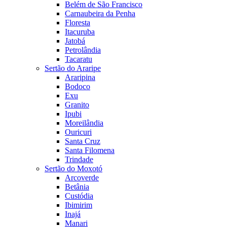
Belém de São Francisco
Carnaubeira da Penha
Floresta
Itacuruba
Jatobá
Petrolândia
Tacaratu
Sertão do Araripe
Araripina
Bodoco
Exu
Granito
Ipubi
Moreilândia
Ouricuri
Santa Cruz
Santa Filomena
Trindade
Sertão do Moxotó
Arcoverde
Betânia
Custódia
Ibimirim
Inajá
Manari