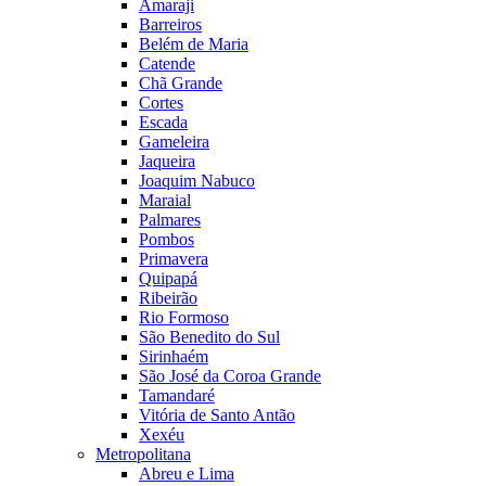
Amaraji
Barreiros
Belém de Maria
Catende
Chã Grande
Cortes
Escada
Gameleira
Jaqueira
Joaquim Nabuco
Maraial
Palmares
Pombos
Primavera
Quipapá
Ribeirão
Rio Formoso
São Benedito do Sul
Sirinhaém
São José da Coroa Grande
Tamandaré
Vitória de Santo Antão
Xexéu
Metropolitana
Abreu e Lima