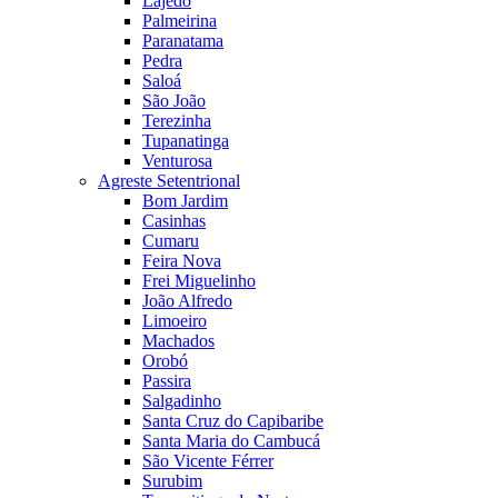
Lajedo
Palmeirina
Paranatama
Pedra
Saloá
São João
Terezinha
Tupanatinga
Venturosa
Agreste Setentrional
Bom Jardim
Casinhas
Cumaru
Feira Nova
Frei Miguelinho
João Alfredo
Limoeiro
Machados
Orobó
Passira
Salgadinho
Santa Cruz do Capibaribe
Santa Maria do Cambucá
São Vicente Férrer
Surubim