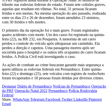
A PRF registrou ainda durante a Operação Natal 36 sinistros de
trânsito nas rodovias federais do estado. Foram sete colisões graves,
aquelas que resultam em vítimas. No total, 31 pessoas ficaram
feridas e seis mortas. Na mesma operação do ano passado, realizada
entre os dias 23 e 26 de dezembro, foram atendidos 23 sinistros,
com 30 feridos e três mortes.
O primeiro dia da operação foi o mais grave. Foram registrados
quatro acidentes com morte. Um dos casos foi registrado na quinta-
feira (22), na BR 232, em Pesqueira. A motorista de um carro
perdeu o controle do veículo após ultrapassar um caminhão. Ela
perdeu a direção e capotou. Uma passageira morreu após ser
socorrida para o hospital e os outros três ocupantes do carro ficaram
feridos. A Polícia Civil está investigando o caso.
As ações de combate ao crime buscaram garantir mais segurança a
quem utilizou as rodovias federais em Pernambuco. Entre quinta-
feira (22) e domingo (25), sete veículos com registro de roubo/furto
foram recuperados e 18 pessoas foram detidas por diversos crimes.
Destaque
Diário de Pernambuco
Notícias de Pernambuco
Operação
da PRF
Operação Natal 2022
Pernambuco
Polícia Rodoviária
Federal
Share.
WhatsApp
Telegram
Facebook
Twitter
LinkedIn
Pinterest
Email