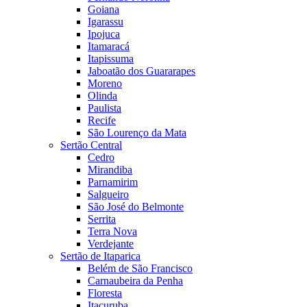
Goiana
Igarassu
Ipojuca
Itamaracá
Itapissuma
Jaboatão dos Guararapes
Moreno
Olinda
Paulista
Recife
São Lourenço da Mata
Sertão Central
Cedro
Mirandiba
Parnamirim
Salgueiro
São José do Belmonte
Serrita
Terra Nova
Verdejante
Sertão de Itaparica
Belém de São Francisco
Carnaubeira da Penha
Floresta
Itacuruba