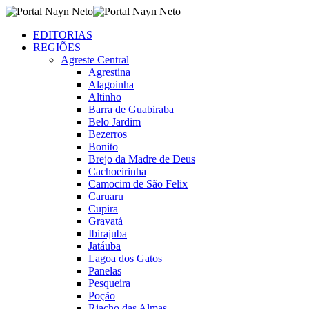
EDITORIAS
REGIÕES
Agreste Central
Agrestina
Alagoinha
Altinho
Barra de Guabiraba
Belo Jardim
Bezerros
Bonito
Brejo da Madre de Deus
Cachoeirinha
Camocim de São Felix
Caruaru
Cupira
Gravatá
Ibirajuba
Jatáuba
Lagoa dos Gatos
Panelas
Pesqueira
Poção
Riacho das Almas