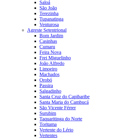
Saloá
São João
Terezinha
Tupanatinga
Venturosa
Agreste Setentrional
Bom Jardim
Casinhas
Cumaru
Feira Nova
Frei Miguelinho
João Alfredo
Limoeiro
Machados
Orobó
Passira
Salgadinho
Santa Cruz do Capibaribe
Santa Maria do Cambucá
São Vicente Férrer
Surubim
Taquaritinga do Norte
Toritama
Vertente do Lério
Vertentes