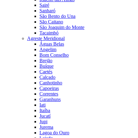
Sairé
Sanharó
São Bento do Una
São Caitano
São Joaquim do Monte
Tacaimbó
Agreste Meridional
Águas Belas
Angelim
Bom Conselho
Brejão
Buíque
Caetés
Calçado
Canhotinho
Capoeiras
Correntes
Garanhuns
Iati
Itaíba
Jucatí
Jupi
Jurema
Lagoa do Ouro