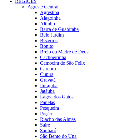
REGIÕES
Agreste Central
Agrestina
Alagoinha
Altinho
Barra de Guabiraba
Belo Jardim
Bezerros
Bonito
Brejo da Madre de Deus
Cachoeirinha
Camocim de São Felix
Caruaru
Cupira
Gravatá
Ibirajuba
Jatáuba
Lagoa dos Gatos
Panelas
Pesqueira
Poção
Riacho das Almas
Sairé
Sanharó
São Bento do Una