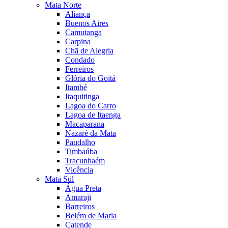
Mata Norte
Aliança
Buenos Aires
Camutanga
Carpina
Chã de Alegria
Condado
Ferreiros
Glória do Goitá
Itambé
Itaquitinga
Lagoa do Carro
Lagoa de Itaenga
Macaparana
Nazaré da Mata
Paudalho
Timbaúba
Tracunhaém
Vicência
Mata Sul
Água Preta
Amaraji
Barreiros
Belém de Maria
Catende