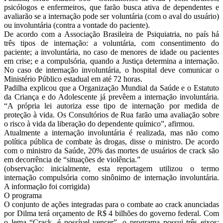
psicólogos e enfermeiros, que farão busca ativa de dependentes e
avaliarão se a internação pode ser voluntária (com o aval do usuário)
ou involuntária (contra a vontade do paciente).
De acordo com a Associação Brasileira de Psiquiatria, no país há
três tipos de internação: a voluntária, com consentimento do
paciente; a involuntária, no caso de menores de idade ou pacientes
em crise; e a compulsória, quando a Justiça determina a internação.
No caso de internação involuntária, o hospital deve comunicar o
Ministério Público estadual em até 72 horas.
Padilha explicou que a Organização Mundial da Saúde e o Estatuto
da Criança e do Adolescente já prevêem a internação involuntária.
“A própria lei autoriza esse tipo de internação por medida de
proteção à vida. Os Consultórios de Rua farão uma avaliação sobre
o risco à vida da liberação do dependente químico”, afirmou.
Atualmente a internação involuntária é realizada, mas não como
política pública de combate às drogas, disse o ministro. De acordo
com o ministro da Saúde, 20% das mortes de usuários de crack são
em decorrência de “situações de violência.”
(observação: inicialmente, esta reportagem utilizou o termo
internação compulsória como sinônimo de internação involuntária.
A informação foi corrigida)
O programa
O conjunto de ações integradas para o combate ao crack anunciadas
por Dilma terá orçamento de R$ 4 bilhões do governo federal. Com
o lema “Crack, é possível vencer”, o programa possui três eixos: