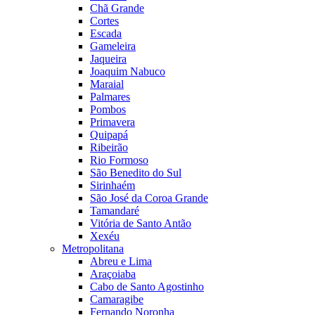
Chã Grande
Cortes
Escada
Gameleira
Jaqueira
Joaquim Nabuco
Maraial
Palmares
Pombos
Primavera
Quipapá
Ribeirão
Rio Formoso
São Benedito do Sul
Sirinhaém
São José da Coroa Grande
Tamandaré
Vitória de Santo Antão
Xexéu
Metropolitana
Abreu e Lima
Araçoiaba
Cabo de Santo Agostinho
Camaragibe
Fernando Noronha