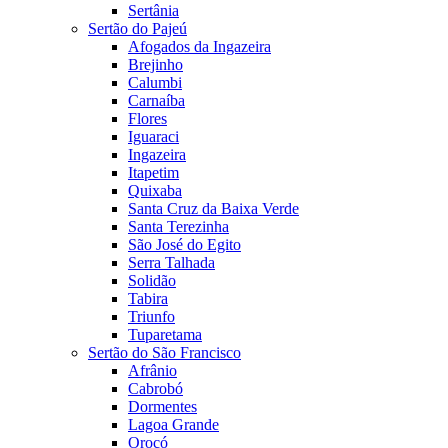
Sertânia
Sertão do Pajeú
Afogados da Ingazeira
Brejinho
Calumbi
Carnaíba
Flores
Iguaraci
Ingazeira
Itapetim
Quixaba
Santa Cruz da Baixa Verde
Santa Terezinha
São José do Egito
Serra Talhada
Solidão
Tabira
Triunfo
Tuparetama
Sertão do São Francisco
Afrânio
Cabrobó
Dormentes
Lagoa Grande
Orocó