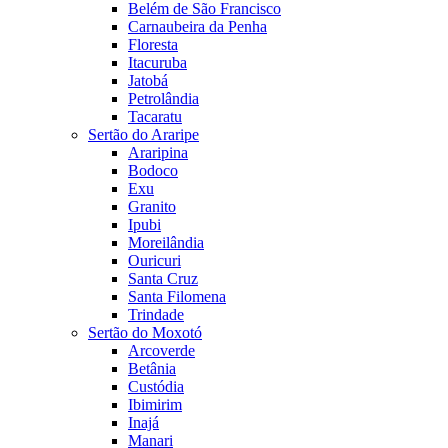
Belém de São Francisco
Carnaubeira da Penha
Floresta
Itacuruba
Jatobá
Petrolândia
Tacaratu
Sertão do Araripe
Araripina
Bodoco
Exu
Granito
Ipubi
Moreilândia
Ouricuri
Santa Cruz
Santa Filomena
Trindade
Sertão do Moxotó
Arcoverde
Betânia
Custódia
Ibimirim
Inajá
Manari