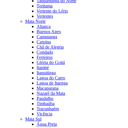
Taquaritinga do Norte
Toritama
Vertente do Lério
Vertentes
Mata Norte
Aliança
Buenos Aires
Camutanga
Carpina
Chã de Alegria
Condado
Ferreiros
Glória do Goitá
Itambé
Itaquitinga
Lagoa do Carro
Lagoa de Itaenga
Macaparana
Nazaré da Mata
Paudalho
Timbaúba
Tracunhaém
Vicência
Mata Sul
Água Preta