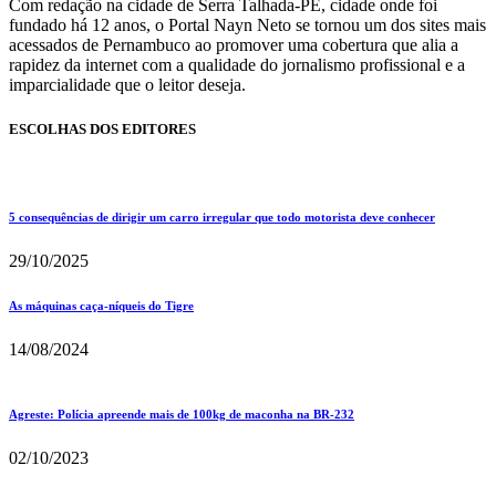
Com redação na cidade de Serra Talhada-PE, cidade onde foi
fundado há 12 anos, o Portal Nayn Neto se tornou um dos sites mais
acessados de Pernambuco ao promover uma cobertura que alia a
rapidez da internet com a qualidade do jornalismo profissional e a
imparcialidade que o leitor deseja.
ESCOLHAS DOS EDITORES
5 consequências de dirigir um carro irregular que todo motorista deve conhecer
29/10/2025
As máquinas caça-níqueis do Tigre
14/08/2024
Agreste: Polícia apreende mais de 100kg de maconha na BR-232
02/10/2023