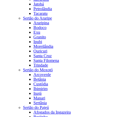
Jatobá
Petrolândia
Tacaratu
Sertão do Araripe
Araripina
Bodoco
Exu
Granito
Ipubi
Moreilândia
Ouricuri
Santa Cruz
Santa Filomena
Trindade
Sertão do Moxotó
Arcoverde
Betânia
Custódia
Ibimirim
Inajá
Manari
Sertânia
Sertão do Pajeú
Afogados da Ingazeira
Brejinho