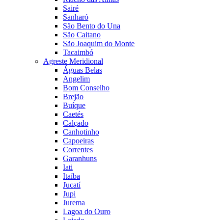
Sairé
Sanharó
São Bento do Una
São Caitano
São Joaquim do Monte
Tacaimbó
Agreste Meridional
Águas Belas
Angelim
Bom Conselho
Brejão
Buíque
Caetés
Calçado
Canhotinho
Capoeiras
Correntes
Garanhuns
Iati
Itaíba
Jucatí
Jupi
Jurema
Lagoa do Ouro