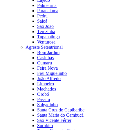
Lajedo
Palmeirina
Paranatama
Pedra
Saloá
São João
Terezinha
Tupanatinga
Venturosa
Agreste Setentrional
Bom Jardim
Casinhas
Cumaru
Feira Nova
Frei Miguelinho
João Alfredo
Limoeiro
Machados
Orobó
Passira
Salgadinho
Santa Cruz do Capibaribe
Santa Maria do Cambucá
São Vicente Férrer
Surubim