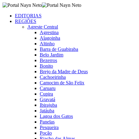
EDITORIAS
REGIÕES
Agreste Central
Agrestina
Alagoinha
Altinho
Barra de Guabiraba
Belo Jardim
Bezerros
Bonito
Brejo da Madre de Deus
Cachoeirinha
Camocim de São Felix
Caruaru
Cupira
Gravatá
Ibirajuba
Jatáuba
Lagoa dos Gatos
Panelas
Pesqueira
Poção
Riacho das Almas