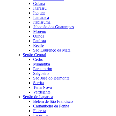
Goiana
Igarassu
Ipojuca
Itamaracá
Itapissuma
Jaboatão dos Guararapes
Moreno
Olinda
Paulista
Recife
São Lourenço da Mata
Sertão Central
Cedro
Mirandiba
Parnamirim
Salgueiro
São José do Belmonte
Serrita
Terra Nova
Verdejante
Sertão de Itaparica
Belém de São Francisco
Carnaubeira da Penha
Floresta
Itacuruba