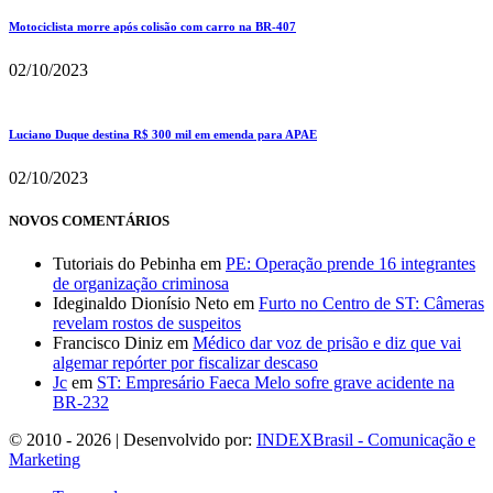
Motociclista morre após colisão com carro na BR-407
02/10/2023
Luciano Duque destina R$ 300 mil em emenda para APAE
02/10/2023
NOVOS COMENTÁRIOS
Tutoriais do Pebinha
em
PE: Operação prende 16 integrantes
de organização criminosa
Ideginaldo Dionísio Neto
em
Furto no Centro de ST: Câmeras
revelam rostos de suspeitos
Francisco Diniz
em
Médico dar voz de prisão e diz que vai
algemar repórter por fiscalizar descaso
Jc
em
ST: Empresário Faeca Melo sofre grave acidente na
BR-232
© 2010 - 2026 | Desenvolvido por:
INDEXBrasil - Comunicação e
Marketing