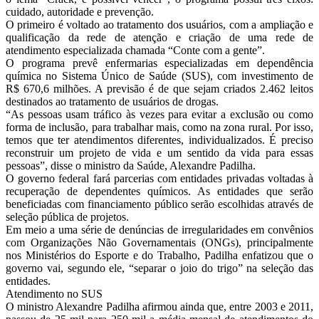
cuidado, autoridade e prevenção.
O primeiro é voltado ao tratamento dos usuários, com a ampliação e
qualificação da rede de atenção e criação de uma rede de
atendimento especializada chamada “Conte com a gente”.
O programa prevê enfermarias especializadas em dependência
química no Sistema Único de Saúde (SUS), com investimento de
R$ 670,6 milhões. A previsão é de que sejam criados 2.462 leitos
destinados ao tratamento de usuários de drogas.
“As pessoas usam tráfico às vezes para evitar a exclusão ou como
forma de inclusão, para trabalhar mais, como na zona rural. Por isso,
temos que ter atendimentos diferentes, individualizados. É preciso
reconstruir um projeto de vida e um sentido da vida para essas
pessoas”, disse o ministro da Saúde, Alexandre Padilha.
O governo federal fará parcerias com entidades privadas voltadas à
recuperação de dependentes químicos. As entidades que serão
beneficiadas com financiamento público serão escolhidas através de
seleção pública de projetos.
Em meio a uma série de denúncias de irregularidades em convênios
com Organizações Não Governamentais (ONGs), principalmente
nos Ministérios do Esporte e do Trabalho, Padilha enfatizou que o
governo vai, segundo ele, “separar o joio do trigo” na seleção das
entidades.
Atendimento no SUS
O ministro Alexandre Padilha afirmou ainda que, entre 2003 e 2011,