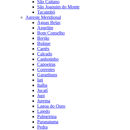
São Caitano
São Joaquim do Monte
Tacaimbó
Agreste Meridional
Águas Belas
Angelim
Bom Conselho
Brejão
Buíque
Caetés
Calçado
Canhotinho
Capoeiras
Correntes
Garanhuns
Iati
Itaíba
Jucatí
Jupi
Jurema
Lagoa do Ouro
Lajedo
Palmeirina
Paranatama
Pedra