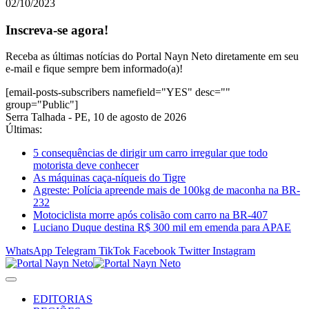
02/10/2023
Inscreva-se agora!
Receba as últimas notícias do Portal Nayn Neto diretamente em seu
e-mail e fique sempre bem informado(a)!
[email-posts-subscribers namefield="YES" desc=""
group="Public"]
Serra Talhada - PE, 10 de agosto de 2026
Últimas:
5 consequências de dirigir um carro irregular que todo
motorista deve conhecer
As máquinas caça-níqueis do Tigre
Agreste: Polícia apreende mais de 100kg de maconha na BR-
232
Motociclista morre após colisão com carro na BR-407
Luciano Duque destina R$ 300 mil em emenda para APAE
WhatsApp
Telegram
TikTok
Facebook
Twitter
Instagram
EDITORIAS