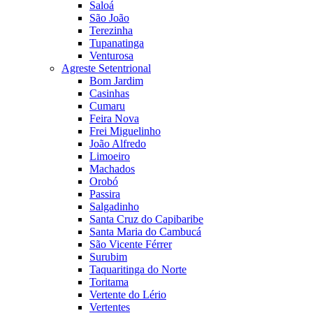
Saloá
São João
Terezinha
Tupanatinga
Venturosa
Agreste Setentrional
Bom Jardim
Casinhas
Cumaru
Feira Nova
Frei Miguelinho
João Alfredo
Limoeiro
Machados
Orobó
Passira
Salgadinho
Santa Cruz do Capibaribe
Santa Maria do Cambucá
São Vicente Férrer
Surubim
Taquaritinga do Norte
Toritama
Vertente do Lério
Vertentes