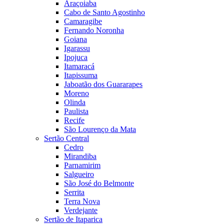
Araçoiaba
Cabo de Santo Agostinho
Camaragibe
Fernando Noronha
Goiana
Igarassu
Ipojuca
Itamaracá
Itapissuma
Jaboatão dos Guararapes
Moreno
Olinda
Paulista
Recife
São Lourenço da Mata
Sertão Central
Cedro
Mirandiba
Parnamirim
Salgueiro
São José do Belmonte
Serrita
Terra Nova
Verdejante
Sertão de Itaparica