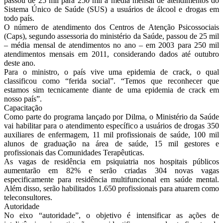
passou de 25 mil para 250 mil a média mensal de atendimentos do
Sistema Único de Saúde (SUS) a usuários de álcool e drogas em
todo país.
O número de atendimento dos Centros de Atenção Psicossociais
(Caps), segundo assessoria do ministério da Saúde, passou de 25 mil
– média mensal de atendimentos no ano – em 2003 para 250 mil
atendimentos mensais em 2011, considerando dados até outubro
deste ano.
Para o ministro, o país vive uma epidemia de crack, o qual
classificou como “ferida social”. “Temos que reconhecer que
estamos sim tecnicamente diante de uma epidemia de crack em
nosso país”.
Capacitação
Como parte do programa lançado por Dilma, o Ministério da Saúde
vai habilitar para o atendimento específico a usuários de drogas 350
auxiliares de enfermagem, 11 mil profissionais de saúde, 100 mil
alunos de graduação na área de saúde, 15 mil gestores e
profissionais das Comunidades Terapêuticas.
As vagas de residência em psiquiatria nos hospitais públicos
aumentarão em 82% e serão criadas 304 novas vagas
especificamente para residência multifuncional em saúde mental.
Além disso, serão habilitados 1.650 profissionais para atuarem como
teleconsultores.
Autoridade
No eixo “autoridade”, o objetivo é intensificar as ações de