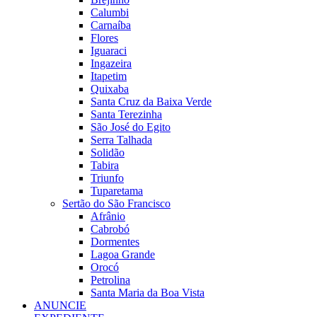
Calumbi
Carnaíba
Flores
Iguaraci
Ingazeira
Itapetim
Quixaba
Santa Cruz da Baixa Verde
Santa Terezinha
São José do Egito
Serra Talhada
Solidão
Tabira
Triunfo
Tuparetama
Sertão do São Francisco
Afrânio
Cabrobó
Dormentes
Lagoa Grande
Orocó
Petrolina
Santa Maria da Boa Vista
ANUNCIE