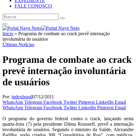
EXPEDIENTE
FALE CONOSCO
Início
»
Programa de combate ao crack prevê internação
involuntária de usuários
Últimas Notícias
Programa de combate ao crack
prevê internação involuntária
de usuários
Por:
indexbrasil
07/12/2011
WhatsApp
Telegram
Facebook
Twitter
Pinterest
LinkedIn
Email
WhatsApp
Telegram
Facebook
Twitter
LinkedIn
Pinterest
Email
O programa do governo federal contra o crack, lançando nesta
quarta-feira (7) pela presidente Dilma Rousseff, prevê a internação
involuntária de usuários. Segundo o ministro da Saúde, Alexandre
Padilha, serão criados 308 “Consultórios de Rua”, com médicos,