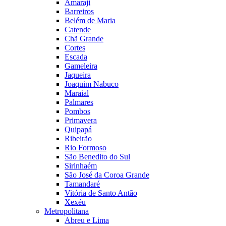
Amaraji
Barreiros
Belém de Maria
Catende
Chã Grande
Cortes
Escada
Gameleira
Jaqueira
Joaquim Nabuco
Maraial
Palmares
Pombos
Primavera
Quipapá
Ribeirão
Rio Formoso
São Benedito do Sul
Sirinhaém
São José da Coroa Grande
Tamandaré
Vitória de Santo Antão
Xexéu
Metropolitana
Abreu e Lima