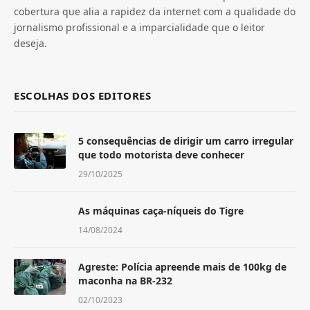
cobertura que alia a rapidez da internet com a qualidade do
jornalismo profissional e a imparcialidade que o leitor
deseja.
ESCOLHAS DOS EDITORES
5 consequências de dirigir um carro irregular
que todo motorista deve conhecer
29/10/2025
As máquinas caça-níqueis do Tigre
14/08/2024
Agreste: Polícia apreende mais de 100kg de
maconha na BR-232
02/10/2023