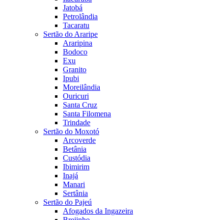
Jatobá
Petrolândia
Tacaratu
Sertão do Araripe
Araripina
Bodoco
Exu
Granito
Ipubi
Moreilândia
Ouricuri
Santa Cruz
Santa Filomena
Trindade
Sertão do Moxotó
Arcoverde
Betânia
Custódia
Ibimirim
Inajá
Manari
Sertânia
Sertão do Pajeú
Afogados da Ingazeira
Brejinho