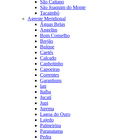
São Caitano
São Joaquim do Monte
Tacaimbó
Agreste Meridional
Águas Belas
Angelim
Bom Conselho
Brejão
Buíque
Caetés
Calçado
Canhotinho
Capoeiras
Correntes
Garanhuns
Iati
Itaíba
Jucatí
Jupi
Jurema
Lagoa do Ouro
Lajedo
Palmeirina
Paranatama
Pedra