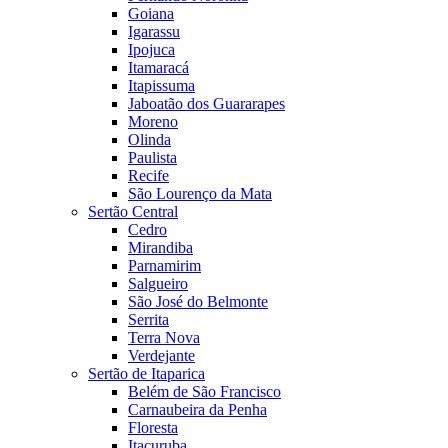
Goiana
Igarassu
Ipojuca
Itamaracá
Itapissuma
Jaboatão dos Guararapes
Moreno
Olinda
Paulista
Recife
São Lourenço da Mata
Sertão Central
Cedro
Mirandiba
Parnamirim
Salgueiro
São José do Belmonte
Serrita
Terra Nova
Verdejante
Sertão de Itaparica
Belém de São Francisco
Carnaubeira da Penha
Floresta
Itacuruba