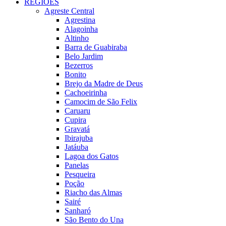
REGIÕES
Agreste Central
Agrestina
Alagoinha
Altinho
Barra de Guabiraba
Belo Jardim
Bezerros
Bonito
Brejo da Madre de Deus
Cachoeirinha
Camocim de São Felix
Caruaru
Cupira
Gravatá
Ibirajuba
Jatáuba
Lagoa dos Gatos
Panelas
Pesqueira
Poção
Riacho das Almas
Sairé
Sanharó
São Bento do Una