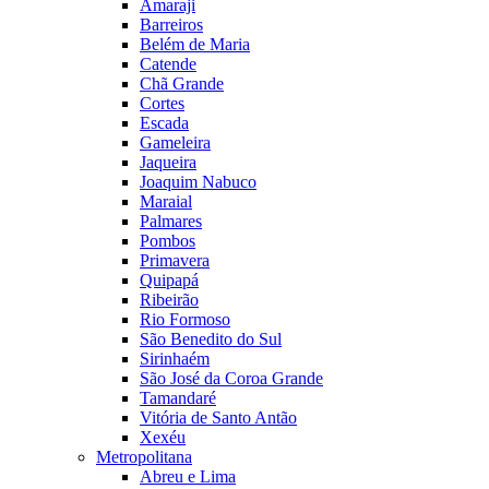
Amaraji
Barreiros
Belém de Maria
Catende
Chã Grande
Cortes
Escada
Gameleira
Jaqueira
Joaquim Nabuco
Maraial
Palmares
Pombos
Primavera
Quipapá
Ribeirão
Rio Formoso
São Benedito do Sul
Sirinhaém
São José da Coroa Grande
Tamandaré
Vitória de Santo Antão
Xexéu
Metropolitana
Abreu e Lima