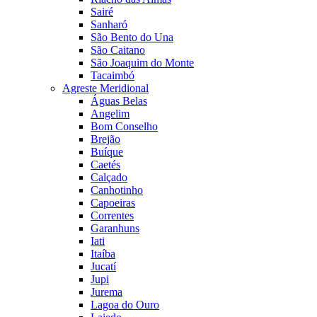
Sairé
Sanharó
São Bento do Una
São Caitano
São Joaquim do Monte
Tacaimbó
Agreste Meridional
Águas Belas
Angelim
Bom Conselho
Brejão
Buíque
Caetés
Calçado
Canhotinho
Capoeiras
Correntes
Garanhuns
Iati
Itaíba
Jucatí
Jupi
Jurema
Lagoa do Ouro