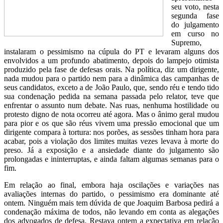
seu voto, nesta
segunda fase
do julgamento
em curso no
Supremo,
instalaram o pessimismo na cúpula do PT e levaram alguns dos
envolvidos a um profundo abatimento, depois do lampejo otimista
produzido pela fase de defesas orais. Na política, diz um dirigente,
nada mudou para o partido nem para a dinâmica das campanhas de
seus candidatos, exceto a de João Paulo, que, sendo réu e tendo tido
sua condenação pedida na semana passada pelo relator, teve que
enfrentar o assunto num debate. Nas ruas, nenhuma hostilidade ou
protesto digno de nota ocorreu até agora. Mas o ânimo geral mudou
para pior e os que são réus vivem uma pressão emocional que um
dirigente compara à tortura: nos porões, as sessões tinham hora para
acabar, pois a violação dos limites muitas vezes levava à morte do
preso. Já a exposição e a ansiedade diante do julgamento são
prolongadas e ininterruptas, e ainda faltam algumas semanas para o
fim.
Em relação ao final, embora haja oscilações e variações nas
avaliações internas do partido, o pessimismo era dominante até
ontem. Ninguém mais tem dúvida de que Joaquim Barbosa pedirá a
condenação máxima de todos, não levando em conta as alegações
dos advogados de defesa. Restava ontem a expectativa em relação