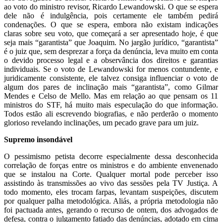
ao voto do ministro revisor, Ricardo Lewandowski. O que se espera
dele não é indulgência, pois certamente ele também pedirá
condenações. O que se espera, embora não existam indicações
claras sobre seu voto, que começará a ser apresentado hoje, é que
seja mais “garantista” que Joaquim. No jargão jurídico, “garantista”
é o juiz que, sem desprezar a força da denúncia, leva muito em conta
o devido processo legal e a observância dos direitos e garantias
individuais. Se o voto de Lewandowski for menos contundente, e
juridicamente consistente, ele talvez consiga influenciar o voto de
algum dos pares de inclinação mais “garantista”, como Gilmar
Mendes e Celso de Mello. Mas em relação ao que pensam os 11
ministros do STF, há muito mais especulação do que informação.
Todos estão ali escrevendo biografias, e não perderão o momento
glorioso revelando inclinações, um pecado grave para um juiz.
Supremo insondável
O pessimismo petista decorre especialmente dessa desconhecida
correlação de forças entre os ministros e do ambiente envenenado
que se instalou na Corte. Qualquer mortal pode perceber isso
assistindo às transmissões ao vivo das sessões pela TV Justiça. A
todo momento, eles trocam farpas, levantam suspeições, discutem
por qualquer palha metodológica. Aliás, a própria metodologia não
foi pactuada antes, gerando o recurso de ontem, dos advogados de
defesa, contra o julgamento fatiado das denúncias, adotado em cima