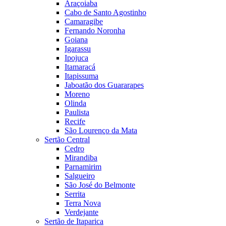
Araçoiaba
Cabo de Santo Agostinho
Camaragibe
Fernando Noronha
Goiana
Igarassu
Ipojuca
Itamaracá
Itapissuma
Jaboatão dos Guararapes
Moreno
Olinda
Paulista
Recife
São Lourenço da Mata
Sertão Central
Cedro
Mirandiba
Parnamirim
Salgueiro
São José do Belmonte
Serrita
Terra Nova
Verdejante
Sertão de Itaparica