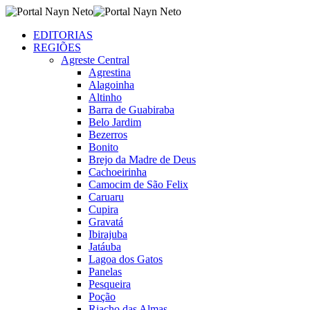
EDITORIAS
REGIÕES
Agreste Central
Agrestina
Alagoinha
Altinho
Barra de Guabiraba
Belo Jardim
Bezerros
Bonito
Brejo da Madre de Deus
Cachoeirinha
Camocim de São Felix
Caruaru
Cupira
Gravatá
Ibirajuba
Jatáuba
Lagoa dos Gatos
Panelas
Pesqueira
Poção
Riacho das Almas