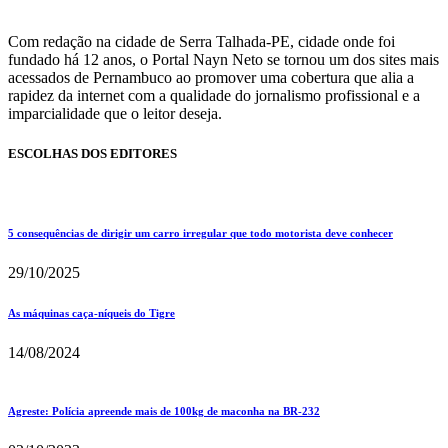
Com redação na cidade de Serra Talhada-PE, cidade onde foi
fundado há 12 anos, o Portal Nayn Neto se tornou um dos sites mais
acessados de Pernambuco ao promover uma cobertura que alia a
rapidez da internet com a qualidade do jornalismo profissional e a
imparcialidade que o leitor deseja.
ESCOLHAS DOS EDITORES
5 consequências de dirigir um carro irregular que todo motorista deve conhecer
29/10/2025
As máquinas caça-níqueis do Tigre
14/08/2024
Agreste: Polícia apreende mais de 100kg de maconha na BR-232