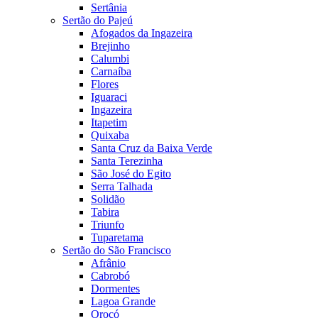
Sertânia
Sertão do Pajeú
Afogados da Ingazeira
Brejinho
Calumbi
Carnaíba
Flores
Iguaraci
Ingazeira
Itapetim
Quixaba
Santa Cruz da Baixa Verde
Santa Terezinha
São José do Egito
Serra Talhada
Solidão
Tabira
Triunfo
Tuparetama
Sertão do São Francisco
Afrânio
Cabrobó
Dormentes
Lagoa Grande
Orocó