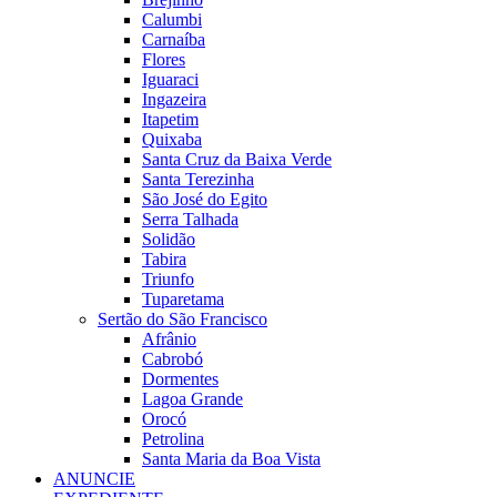
Calumbi
Carnaíba
Flores
Iguaraci
Ingazeira
Itapetim
Quixaba
Santa Cruz da Baixa Verde
Santa Terezinha
São José do Egito
Serra Talhada
Solidão
Tabira
Triunfo
Tuparetama
Sertão do São Francisco
Afrânio
Cabrobó
Dormentes
Lagoa Grande
Orocó
Petrolina
Santa Maria da Boa Vista
ANUNCIE