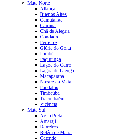
Mata Norte
Aliança
Buenos Aires
Camutanga
Carpina
Chã de Alegria
Condado
Ferreiros
Glória do Goitá
Itambé
Itaquitinga
Lagoa do Carro
Lagoa de Itaenga
Macaparana
Nazaré da Mata
Paudalho
Timbaúba
Tracunhaém
Vicência
Mata Sul
Água Preta
Amaraji
Barreiros
Belém de Maria
Catende