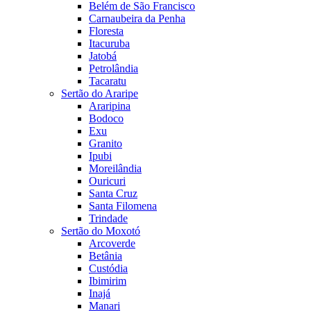
Belém de São Francisco
Carnaubeira da Penha
Floresta
Itacuruba
Jatobá
Petrolândia
Tacaratu
Sertão do Araripe
Araripina
Bodoco
Exu
Granito
Ipubi
Moreilândia
Ouricuri
Santa Cruz
Santa Filomena
Trindade
Sertão do Moxotó
Arcoverde
Betânia
Custódia
Ibimirim
Inajá
Manari