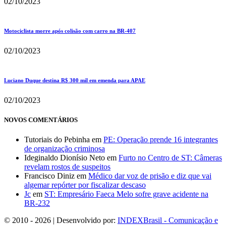
02/10/2023
Motociclista morre após colisão com carro na BR-407
02/10/2023
Luciano Duque destina R$ 300 mil em emenda para APAE
02/10/2023
NOVOS COMENTÁRIOS
Tutoriais do Pebinha
em
PE: Operação prende 16 integrantes
de organização criminosa
Ideginaldo Dionísio Neto
em
Furto no Centro de ST: Câmeras
revelam rostos de suspeitos
Francisco Diniz
em
Médico dar voz de prisão e diz que vai
algemar repórter por fiscalizar descaso
Jc
em
ST: Empresário Faeca Melo sofre grave acidente na
BR-232
© 2010 - 2026 | Desenvolvido por:
INDEXBrasil - Comunicação e