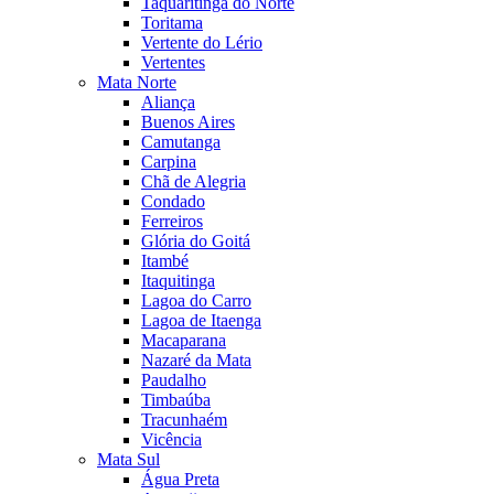
Taquaritinga do Norte
Toritama
Vertente do Lério
Vertentes
Mata Norte
Aliança
Buenos Aires
Camutanga
Carpina
Chã de Alegria
Condado
Ferreiros
Glória do Goitá
Itambé
Itaquitinga
Lagoa do Carro
Lagoa de Itaenga
Macaparana
Nazaré da Mata
Paudalho
Timbaúba
Tracunhaém
Vicência
Mata Sul
Água Preta