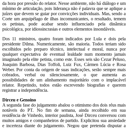
da hora por pressão do relator. Nesse ambiente, não há diálogo e um
mínimo de articulação, pois liderança não é palavra que se aplique a
juízes que devem se guiar por convicções individuais. Mas, sendo a
Corte um arquipélago de ilhas incomunicantes, o resultado, temem
os petistas, pode acabar sendo influenciado pela dinâmica
psicológica, por idiossincrasias e outros elementos insondáveis.
Dos 11 ministros, quatro foram indicados por Lula e dois pela
presidente Dilma. Numericamente, são maioria. Todos teriam sido
escolhidos pelo preparo técnico, intelectual e moral, nunca por
qualquer expectativa de eventual lealdade num momento jamais
imaginado pela elite petista, como este. Esses seis são Cezar Peluso,
Joaquim Barbosa, Dias Toffoli, Luiz Fux, Cármen Lúcia e Rosa
Weber. Por conta da origem de suas indicações, serão sempre mais
cobrados, verbal ou silenciosamente, o que aumenta as
possibilidades de um alinhamento majoritário com o implacável
relator. Repetindo, todos estão escrevendo biografias e querem
registrar a independência.
Dirceu e Genoino
A segunda fase do julgamento abalou o otimismo dos dois réus mais
notáveis do PT. No fim de semana, ainda recolhido em sua
residência de Vinhedo, interior paulista, José Dirceu conversou com
muitos amigos e companheiros de partido. Explicitou sua ansiedade
e incerteza diante do julgamento. Negou que pretenda disputar a