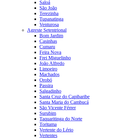
Saloá
São João
Terezinha
Tupanatinga
Venturosa
Agreste Setentrional
Bom Jardim
Casinhas
Cumaru
Feira Nova
Frei Miguelinho
João Alfredo
Limoeiro
Machados
Orobó
Passira
Salgadinho
Santa Cruz do Capibaribe
Santa Maria do Cambucá
São Vicente Férrer
Surubim
Taquaritinga do Norte
Toritama
Vertente do Lério
Vertentes