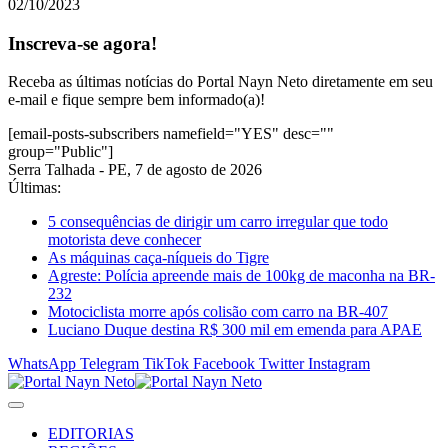
02/10/2023
Inscreva-se agora!
Receba as últimas notícias do Portal Nayn Neto diretamente em seu
e-mail e fique sempre bem informado(a)!
[email-posts-subscribers namefield="YES" desc=""
group="Public"]
Serra Talhada - PE, 7 de agosto de 2026
Últimas:
5 consequências de dirigir um carro irregular que todo
motorista deve conhecer
As máquinas caça-níqueis do Tigre
Agreste: Polícia apreende mais de 100kg de maconha na BR-
232
Motociclista morre após colisão com carro na BR-407
Luciano Duque destina R$ 300 mil em emenda para APAE
WhatsApp
Telegram
TikTok
Facebook
Twitter
Instagram
EDITORIAS