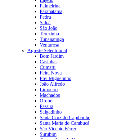
Lajedo
Palmeirina
Paranatama
Pedra
Saloá
São João
Terezinha
Tupanatinga
Venturosa
Agreste Setentrional
Bom Jardim
Casinhas
Cumaru
Feira Nova
Frei Miguelinho
João Alfredo
Limoeiro
Machados
Orobó
Passira
Salgadinho
Santa Cruz do Capibaribe
Santa Maria do Cambucá
São Vicente Férrer
Surubim