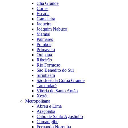
Chã Grande
Cortes
Escada
Gameleira
Jaqueira
Joaquim Nabuco
Maraial
Palmares
Pombos
Primavera
Quipapá
Ribeirão
Rio Formoso
São Benedito do Sul
Sirinhaém
São José da Coroa Grande
Tamandaré
Vitória de Santo Antão
Xexéu
Metropolitana
Abreu e Lima
Araçoiaba
Cabo de Santo Agostinho
Camaragibe
Fernando Noronha