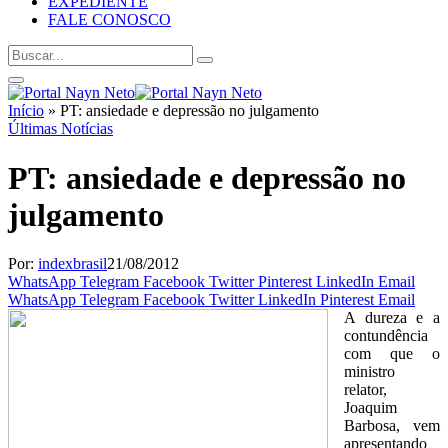
EXPEDIENTE
FALE CONOSCO
Início
»
PT: ansiedade e depressão no julgamento
Últimas Notícias
PT: ansiedade e depressão no
julgamento
Por:
indexbrasil
21/08/2012
WhatsApp
Telegram
Facebook
Twitter
Pinterest
LinkedIn
Email
WhatsApp
Telegram
Facebook
Twitter
LinkedIn
Pinterest
Email
A dureza e a
contundência
com que o
ministro
relator,
Joaquim
Barbosa, vem
apresentando