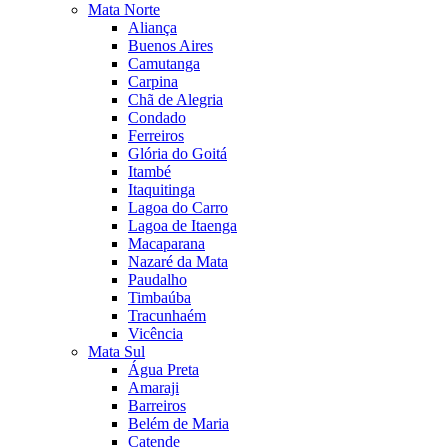
Mata Norte
Aliança
Buenos Aires
Camutanga
Carpina
Chã de Alegria
Condado
Ferreiros
Glória do Goitá
Itambé
Itaquitinga
Lagoa do Carro
Lagoa de Itaenga
Macaparana
Nazaré da Mata
Paudalho
Timbaúba
Tracunhaém
Vicência
Mata Sul
Água Preta
Amaraji
Barreiros
Belém de Maria
Catende