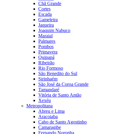
Chã Grande
Cortes
Escada
Gameleira
Jaqueira
Joaquim Nabuco
Maraial
Palmares
Pombos
Primavera
Quipapá
Ribeirão
Rio Formoso
São Benedito do Sul
Sirinhaém
São José da Coroa Grande
Tamandaré
Vitória de Santo Antão
Xexéu
Metropolitana
Abreu e Lima
Araçoiaba
Cabo de Santo Agostinho
Camaragibe
Fernando Noronha