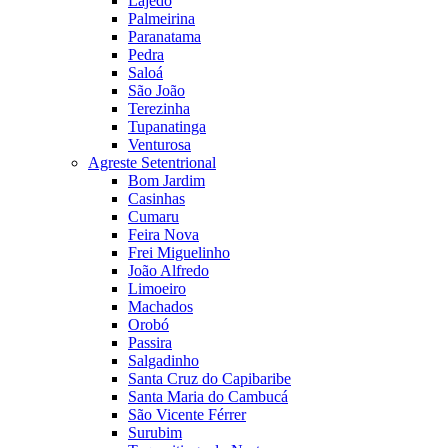
Lajedo
Palmeirina
Paranatama
Pedra
Saloá
São João
Terezinha
Tupanatinga
Venturosa
Agreste Setentrional
Bom Jardim
Casinhas
Cumaru
Feira Nova
Frei Miguelinho
João Alfredo
Limoeiro
Machados
Orobó
Passira
Salgadinho
Santa Cruz do Capibaribe
Santa Maria do Cambucá
São Vicente Férrer
Surubim