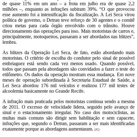
de quase 11% em um ano – a frota em julho era de quase 2,2
milhões –, enquanto as infrações subiram 39%. “O que provocou
esse aumento foi a intensificação da fiscalização. A Lei Seca virou
política de governo, o Detran teve reforço de 30 agentes e o comitê
criou metas para cada órgão envolvido com o trânsito. Houve
direcionamento das operações para isso. Mais motoristas de carros e,
principalmente, motoqueiros, passaram a ser abordados nas blitzes”,
lembra.
As blitzes da Operação Lei Seca, de fato, estão abordando mais
motoristas. O critério de escolha do condutor pelo sinal de possível
embriaguez está sendo cada vez menos usado. Quando possível,
todos que passam pela abordagem são convidados a fazer o teste do
etilômetro. Os dados da operação mostram essa mudança. Em nove
meses de operação subordinada à Secretaria Estadual de Saúde, a
Lei Seca abordou 176 mil veículos e realizou 177 mil testes de
alcoolemia basicamente no Grande Recife.
A infração mais praticada pelos motoristas continua sendo a mesma
de 2011. O excesso de velocidade lidera, seguido pelo avanço de
sinal e o estacionamento irregular. No caso dos motociclistas, as
multas mais comuns são dirigir sem habilitação e sem capacete,
infrações que, segundo o Detran, passaram a ser mais identificadas
exatamente porque as abordagens aumentaram.
(JC)