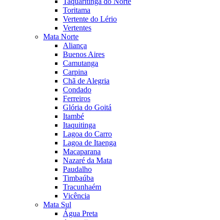
Taquaritinga do Norte
Toritama
Vertente do Lério
Vertentes
Mata Norte
Aliança
Buenos Aires
Camutanga
Carpina
Chã de Alegria
Condado
Ferreiros
Glória do Goitá
Itambé
Itaquitinga
Lagoa do Carro
Lagoa de Itaenga
Macaparana
Nazaré da Mata
Paudalho
Timbaúba
Tracunhaém
Vicência
Mata Sul
Água Preta