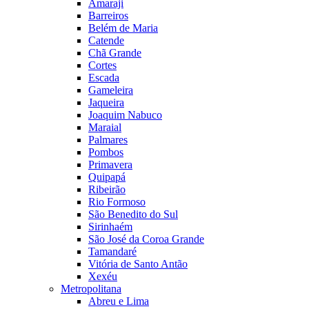
Amaraji
Barreiros
Belém de Maria
Catende
Chã Grande
Cortes
Escada
Gameleira
Jaqueira
Joaquim Nabuco
Maraial
Palmares
Pombos
Primavera
Quipapá
Ribeirão
Rio Formoso
São Benedito do Sul
Sirinhaém
São José da Coroa Grande
Tamandaré
Vitória de Santo Antão
Xexéu
Metropolitana
Abreu e Lima