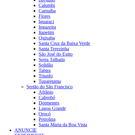
Calumbi
Carnaíba
Flores
Iguaraci
Ingazeira
Itapetim
Quixaba
Santa Cruz da Baixa Verde
Santa Terezinha
São José do Egito
Serra Talhada
Solidão
Tabira
Triunfo
Tuparetama
Sertão do São Francisco
Afrânio
Cabrobó
Dormentes
Lagoa Grande
Orocó
Petrolina
Santa Maria da Boa Vista
ANUNCIE