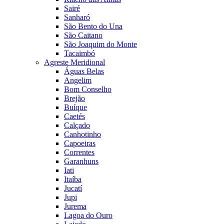
Sairé
Sanharó
São Bento do Una
São Caitano
São Joaquim do Monte
Tacaimbó
Agreste Meridional
Águas Belas
Angelim
Bom Conselho
Brejão
Buíque
Caetés
Calçado
Canhotinho
Capoeiras
Correntes
Garanhuns
Iati
Itaíba
Jucatí
Jupi
Jurema
Lagoa do Ouro