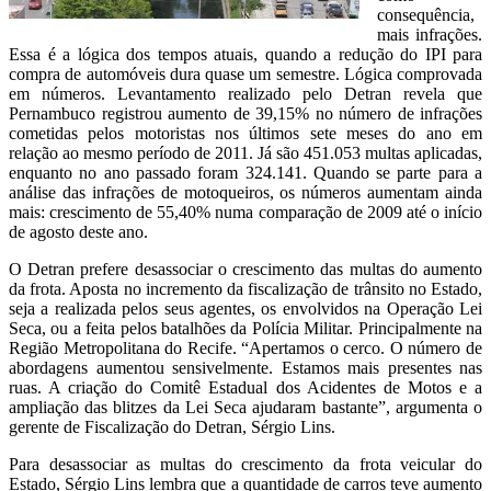
consequência,
mais infrações.
Essa é a lógica dos tempos atuais, quando a redução do IPI para
compra de automóveis dura quase um semestre. Lógica comprovada
em números. Levantamento realizado pelo Detran revela que
Pernambuco registrou aumento de 39,15% no número de infrações
cometidas pelos motoristas nos últimos sete meses do ano em
relação ao mesmo período de 2011. Já são 451.053 multas aplicadas,
enquanto no ano passado foram 324.141. Quando se parte para a
análise das infrações de motoqueiros, os números aumentam ainda
mais: crescimento de 55,40% numa comparação de 2009 até o início
de agosto deste ano.
O Detran prefere desassociar o crescimento das multas do aumento
da frota. Aposta no incremento da fiscalização de trânsito no Estado,
seja a realizada pelos seus agentes, os envolvidos na Operação Lei
Seca, ou a feita pelos batalhões da Polícia Militar. Principalmente na
Região Metropolitana do Recife. “Apertamos o cerco. O número de
abordagens aumentou sensivelmente. Estamos mais presentes nas
ruas. A criação do Comitê Estadual dos Acidentes de Motos e a
ampliação das blitzes da Lei Seca ajudaram bastante”, argumenta o
gerente de Fiscalização do Detran, Sérgio Lins.
Para desassociar as multas do crescimento da frota veicular do
Estado, Sérgio Lins lembra que a quantidade de carros teve aumento