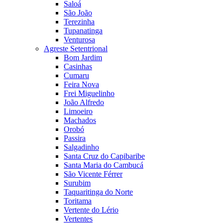
Saloá
São João
Terezinha
Tupanatinga
Venturosa
Agreste Setentrional
Bom Jardim
Casinhas
Cumaru
Feira Nova
Frei Miguelinho
João Alfredo
Limoeiro
Machados
Orobó
Passira
Salgadinho
Santa Cruz do Capibaribe
Santa Maria do Cambucá
São Vicente Férrer
Surubim
Taquaritinga do Norte
Toritama
Vertente do Lério
Vertentes