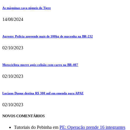
As máquinas caça-níqueis do Tigre
14/08/2024
Agreste: Polícia apreende mais de 100kg de maconha na BR-232
02/10/2023
Motociclista morre após colisão com carro na BR-407
02/10/2023
Luciano Duque destina R$ 300 mil em emenda para APAE
02/10/2023
NOVOS COMENTÁRIOS
Tutoriais do Pebinha
em
PE: Operação prende 16 integrantes