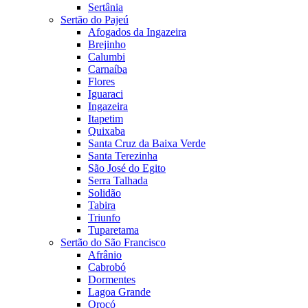
Sertânia
Sertão do Pajeú
Afogados da Ingazeira
Brejinho
Calumbi
Carnaíba
Flores
Iguaraci
Ingazeira
Itapetim
Quixaba
Santa Cruz da Baixa Verde
Santa Terezinha
São José do Egito
Serra Talhada
Solidão
Tabira
Triunfo
Tuparetama
Sertão do São Francisco
Afrânio
Cabrobó
Dormentes
Lagoa Grande
Orocó