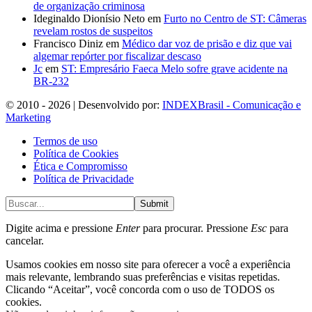
de organização criminosa
Ideginaldo Dionísio Neto
em
Furto no Centro de ST: Câmeras
revelam rostos de suspeitos
Francisco Diniz
em
Médico dar voz de prisão e diz que vai
algemar repórter por fiscalizar descaso
Jc
em
ST: Empresário Faeca Melo sofre grave acidente na
BR-232
© 2010 - 2026 | Desenvolvido por:
INDEXBrasil - Comunicação e
Marketing
Termos de uso
Política de Cookies
Ética e Compromisso
Política de Privacidade
Submit
Digite acima e pressione
Enter
para procurar. Pressione
Esc
para
cancelar.
Usamos cookies em nosso site para oferecer a você a experiência
mais relevante, lembrando suas preferências e visitas repetidas.
Clicando “Aceitar”, você concorda com o uso de TODOS os
cookies.