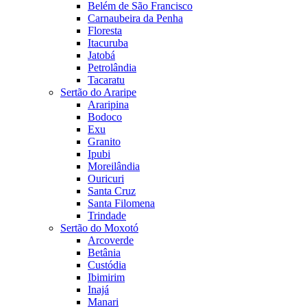
Belém de São Francisco
Carnaubeira da Penha
Floresta
Itacuruba
Jatobá
Petrolândia
Tacaratu
Sertão do Araripe
Araripina
Bodoco
Exu
Granito
Ipubi
Moreilândia
Ouricuri
Santa Cruz
Santa Filomena
Trindade
Sertão do Moxotó
Arcoverde
Betânia
Custódia
Ibimirim
Inajá
Manari