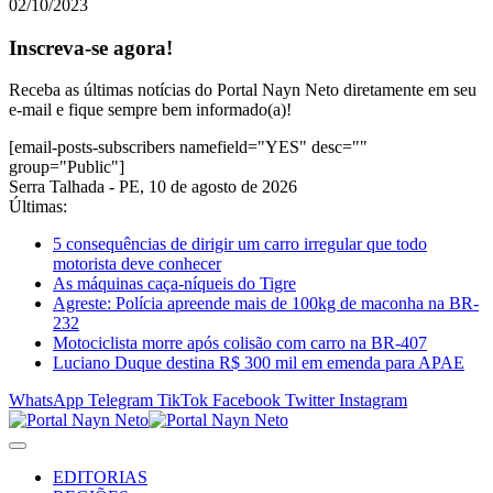
02/10/2023
Inscreva-se agora!
Receba as últimas notícias do Portal Nayn Neto diretamente em seu
e-mail e fique sempre bem informado(a)!
[email-posts-subscribers namefield="YES" desc=""
group="Public"]
Serra Talhada - PE, 10 de agosto de 2026
Últimas:
5 consequências de dirigir um carro irregular que todo
motorista deve conhecer
As máquinas caça-níqueis do Tigre
Agreste: Polícia apreende mais de 100kg de maconha na BR-
232
Motociclista morre após colisão com carro na BR-407
Luciano Duque destina R$ 300 mil em emenda para APAE
WhatsApp
Telegram
TikTok
Facebook
Twitter
Instagram
EDITORIAS