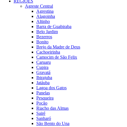
REGIÕES
Agreste Central
Agrestina
Alagoinha
Altinho
Barra de Guabiraba
Belo Jardim
Bezerros
Bonito
Brejo da Madre de Deus
Cachoeirinha
Camocim de São Felix
Caruaru
Cupira
Gravatá
Ibirajuba
Jatáuba
Lagoa dos Gatos
Panelas
Pesqueira
Poção
Riacho das Almas
Sairé
Sanharó
São Bento do Una