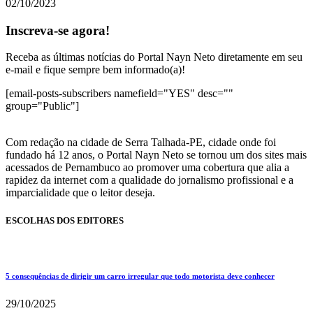
02/10/2023
Inscreva-se agora!
Receba as últimas notícias do Portal Nayn Neto diretamente em seu
e-mail e fique sempre bem informado(a)!
[email-posts-subscribers namefield="YES" desc=""
group="Public"]
Com redação na cidade de Serra Talhada-PE, cidade onde foi
fundado há 12 anos, o Portal Nayn Neto se tornou um dos sites mais
acessados de Pernambuco ao promover uma cobertura que alia a
rapidez da internet com a qualidade do jornalismo profissional e a
imparcialidade que o leitor deseja.
ESCOLHAS DOS EDITORES
5 consequências de dirigir um carro irregular que todo motorista deve conhecer
29/10/2025