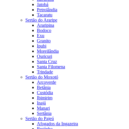
Jatobá
Petrolândia
Tacaratu
Sertão do Araripe
Araripina
Bodoco
Exu
Granito
Ipubi
Moreilândia
Ouricuri
Santa Cruz
Santa Filomena
Trindade
Sertão do Moxotó
Arcoverde
Betânia
Custódia
Ibimirim
Inajá
Manari
Sertânia
Sertão do Pajeú
Afogados da Ingazeira
Brejinho