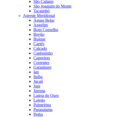
São Caitano
São Joaquim do Monte
Tacaimbó
Agreste Meridional
Águas Belas
Angelim
Bom Conselho
Brejão
Buíque
Caetés
Calçado
Canhotinho
Capoeiras
Correntes
Garanhuns
Iati
Itaíba
Jucatí
Jupi
Jurema
Lagoa do Ouro
Lajedo
Palmeirina
Paranatama
Pedra