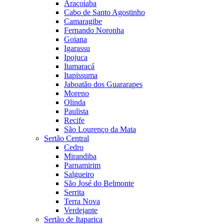
Araçoiaba
Cabo de Santo Agostinho
Camaragibe
Fernando Noronha
Goiana
Igarassu
Ipojuca
Itamaracá
Itapissuma
Jaboatão dos Guararapes
Moreno
Olinda
Paulista
Recife
São Lourenço da Mata
Sertão Central
Cedro
Mirandiba
Parnamirim
Salgueiro
São José do Belmonte
Serrita
Terra Nova
Verdejante
Sertão de Itaparica