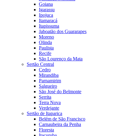
Goiana
Igarassu
Ipojuca
Itamaracá
Itapissuma
Jaboatão dos Guararapes
Moreno
Olinda
Paulista
Recife
São Lourenço da Mata
Sertão Central
Cedro
Mirandiba
Parnamirim
Salgueiro
São José do Belmonte
Serrita
Terra Nova
Verdejante
Sertão de Itaparica
Belém de São Francisco
Carnaubeira da Penha
Floresta
Itacuruba