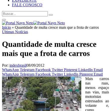
EXPEDIENTE
FALE CONOSCO
Início
»
Quantidade de multa cresce mais que a frota de carros
Últimas Notícias
Quantidade de multa cresce
mais que a frota de carros
Por:
indexbrasil
08/09/2012
WhatsApp
Telegram
Facebook
Twitter
Pinterest
LinkedIn
Email
WhatsApp
Telegram
Facebook
Twitter
LinkedIn
Pinterest
Email
Mais carros
nas ruas,
menos espaço
nas vias, mais
motoristas
estressados ao
volante e,
como