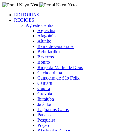
EDITORIAS
REGIÕES
Agreste Central
Agrestina
Alagoinha
Altinho
Barra de Guabiraba
Belo Jardim
Bezerros
Bonito
Brejo da Madre de Deus
Cachoeirinha
Camocim de São Felix
Caruaru
Cupira
Gravatá
Ibirajuba
Jatáuba
Lagoa dos Gatos
Panelas
Pesqueira
Poção
Riacho das Almas