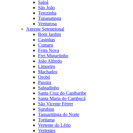
Saloá
São João
Terezinha
Tupanatinga
Venturosa
Agreste Setentrional
Bom Jardim
Casinhas
Cumaru
Feira Nova
Frei Miguelinho
João Alfredo
Limoeiro
Machados
Orobó
Passira
Salgadinho
Santa Cruz do Capibaribe
Santa Maria do Cambucá
São Vicente Férrer
Surubim
Taquaritinga do Norte
Toritama
Vertente do Lério
Vertentes