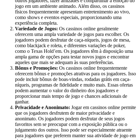
outros jogadores, fazer amizades e compartilhar a emoção do
jogo em um ambiente animado. Além disso, os cassinos
físicos frequentemente apresentam entretenimento ao vivo,
como shows e eventos especiais, proporcionando uma
experiência completa.
Variedade de Jogos:
Os cassinos online geralmente
oferecem uma ampla variedade de jogos para escolher. Os
jogadores podem desfrutar de caça-níqueis, jogos de mesa,
como blackjack e roleta, e diferentes variações de poker,
como o Texas Hold’em. Os jogadores têm à disposição uma
ampla gama de opções para testar novos jogos e encontrar
aqueles que mais se adequam às suas preferências.
Bônus e Promoções:
Os cassinos online frequentemente
oferecem bônus e promoções atrativas para os jogadores. Isso
pode incluir bônus de boas-vindas, rodadas grátis em caça-
níqueis, programas de fidelidade e muito mais. Essas ofertas
podem aumentar o valor do dinheiro dos jogadores e
proporcionar mais tempo de jogo e chances adicionais de
ganhar.
Privacidade e Anonimato:
Jogar em cassinos online permite
que os jogadores desfrutem de maior privacidade e
anonimato. Os jogadores podem desfrutar de seus jogos
favoritos sem se preocupar com a exposição pública ou o
julgamento dos outros. Isso pode ser especialmente atraente
para jogadores que preferem manter sua atividade de jogo em