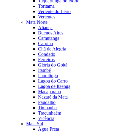
Taquaritinga do Norte
Toritama
Vertente do Lério
Vertentes
Mata Norte
Aliança
Buenos Aires
Camutanga
Carpina
Chã de Alegria
Condado
Ferreiros
Glória do Goitá
Itambé
Itaquitinga
Lagoa do Carro
Lagoa de Itaenga
Macaparana
Nazaré da Mata
Paudalho
Timbaúba
Tracunhaém
Vicência
Mata Sul
Água Preta