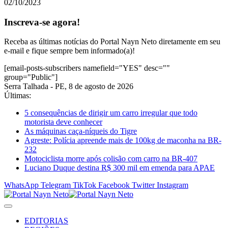
02/10/2023
Inscreva-se agora!
Receba as últimas notícias do Portal Nayn Neto diretamente em seu
e-mail e fique sempre bem informado(a)!
[email-posts-subscribers namefield="YES" desc=""
group="Public"]
Serra Talhada - PE, 8 de agosto de 2026
Últimas:
5 consequências de dirigir um carro irregular que todo
motorista deve conhecer
As máquinas caça-níqueis do Tigre
Agreste: Polícia apreende mais de 100kg de maconha na BR-
232
Motociclista morre após colisão com carro na BR-407
Luciano Duque destina R$ 300 mil em emenda para APAE
WhatsApp
Telegram
TikTok
Facebook
Twitter
Instagram
EDITORIAS