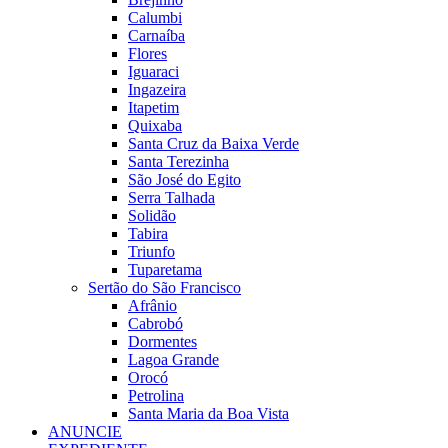
Calumbi
Carnaíba
Flores
Iguaraci
Ingazeira
Itapetim
Quixaba
Santa Cruz da Baixa Verde
Santa Terezinha
São José do Egito
Serra Talhada
Solidão
Tabira
Triunfo
Tuparetama
Sertão do São Francisco
Afrânio
Cabrobó
Dormentes
Lagoa Grande
Orocó
Petrolina
Santa Maria da Boa Vista
ANUNCIE