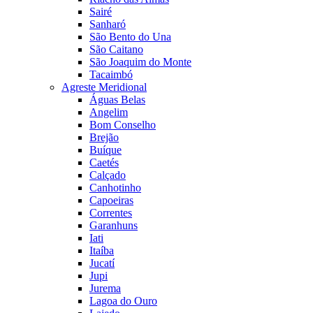
Sairé
Sanharó
São Bento do Una
São Caitano
São Joaquim do Monte
Tacaimbó
Agreste Meridional
Águas Belas
Angelim
Bom Conselho
Brejão
Buíque
Caetés
Calçado
Canhotinho
Capoeiras
Correntes
Garanhuns
Iati
Itaíba
Jucatí
Jupi
Jurema
Lagoa do Ouro