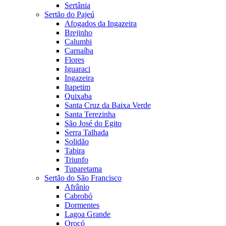
Sertânia
Sertão do Pajeú
Afogados da Ingazeira
Brejinho
Calumbi
Carnaíba
Flores
Iguaraci
Ingazeira
Itapetim
Quixaba
Santa Cruz da Baixa Verde
Santa Terezinha
São José do Egito
Serra Talhada
Solidão
Tabira
Triunfo
Tuparetama
Sertão do São Francisco
Afrânio
Cabrobó
Dormentes
Lagoa Grande
Orocó