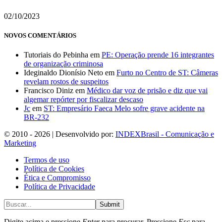
02/10/2023
NOVOS COMENTÁRIOS
Tutoriais do Pebinha
em
PE: Operação prende 16 integrantes
de organização criminosa
Ideginaldo Dionísio Neto
em
Furto no Centro de ST: Câmeras
revelam rostos de suspeitos
Francisco Diniz
em
Médico dar voz de prisão e diz que vai
algemar repórter por fiscalizar descaso
Jc
em
ST: Empresário Faeca Melo sofre grave acidente na
BR-232
© 2010 - 2026 | Desenvolvido por:
INDEXBrasil - Comunicação e
Marketing
Termos de uso
Política de Cookies
Ética e Compromisso
Política de Privacidade
Submit
Digite acima e pressione
Enter
para procurar. Pressione
Esc
para