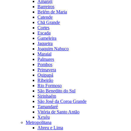
Amaraji
Barreiros
Belém de Maria
Catende
Chã Grande
Cortes
Escada
Gameleira
Jaqueira
Joaquim Nabuco
Maraial
Palmares
Pombos
Primavera
Quipapá
Ribeirão
Rio Formoso
São Benedito do Sul
Sirinhaém
São José da Coroa Grande
Tamandaré
Vitória de Santo Antão
Xexéu
Metropolitana
Abreu e Lima