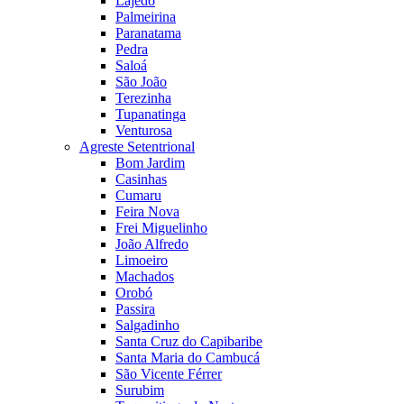
Lajedo
Palmeirina
Paranatama
Pedra
Saloá
São João
Terezinha
Tupanatinga
Venturosa
Agreste Setentrional
Bom Jardim
Casinhas
Cumaru
Feira Nova
Frei Miguelinho
João Alfredo
Limoeiro
Machados
Orobó
Passira
Salgadinho
Santa Cruz do Capibaribe
Santa Maria do Cambucá
São Vicente Férrer
Surubim