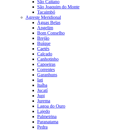
São Caitano
São Joaquim do Monte
Tacaimbó
Agreste Meridional
Águas Belas
Angelim
Bom Conselho
Brejão
Buíque
Caetés
Calçado
Canhotinho
Capoeiras
Correntes
Garanhuns
Iati
Itaíba
Jucatí
Jupi
Jurema
Lagoa do Ouro
Lajedo
Palmeirina
Paranatama
Pedra