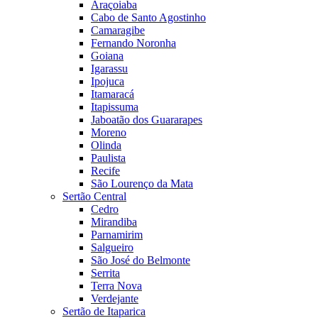
Araçoiaba
Cabo de Santo Agostinho
Camaragibe
Fernando Noronha
Goiana
Igarassu
Ipojuca
Itamaracá
Itapissuma
Jaboatão dos Guararapes
Moreno
Olinda
Paulista
Recife
São Lourenço da Mata
Sertão Central
Cedro
Mirandiba
Parnamirim
Salgueiro
São José do Belmonte
Serrita
Terra Nova
Verdejante
Sertão de Itaparica