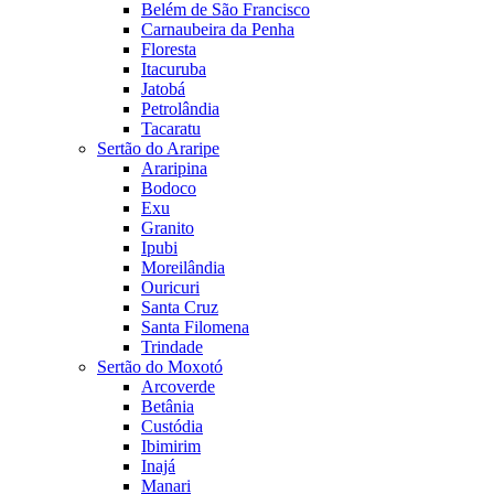
Belém de São Francisco
Carnaubeira da Penha
Floresta
Itacuruba
Jatobá
Petrolândia
Tacaratu
Sertão do Araripe
Araripina
Bodoco
Exu
Granito
Ipubi
Moreilândia
Ouricuri
Santa Cruz
Santa Filomena
Trindade
Sertão do Moxotó
Arcoverde
Betânia
Custódia
Ibimirim
Inajá
Manari