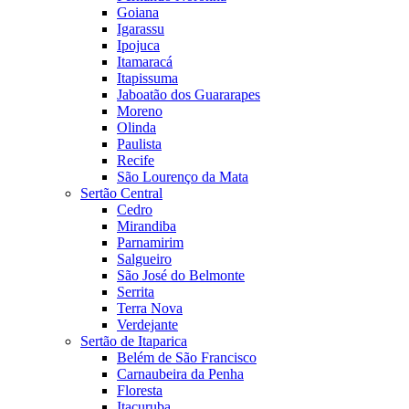
Goiana
Igarassu
Ipojuca
Itamaracá
Itapissuma
Jaboatão dos Guararapes
Moreno
Olinda
Paulista
Recife
São Lourenço da Mata
Sertão Central
Cedro
Mirandiba
Parnamirim
Salgueiro
São José do Belmonte
Serrita
Terra Nova
Verdejante
Sertão de Itaparica
Belém de São Francisco
Carnaubeira da Penha
Floresta
Itacuruba