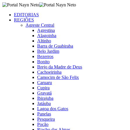
EDITORIAS
REGIÕES
Agreste Central
Agrestina
Alagoinha
Altinho
Barra de Guabiraba
Belo Jardim
Bezerros
Bonito
Brejo da Madre de Deus
Cachoeirinha
Camocim de São Felix
Caruaru
Cupira
Gravatá
Ibirajuba
Jatáuba
Lagoa dos Gatos
Panelas
Pesqueira
Poção
Riacho das Almas