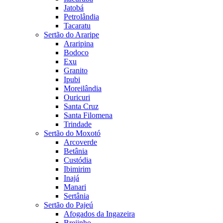
Jatobá
Petrolândia
Tacaratu
Sertão do Araripe
Araripina
Bodoco
Exu
Granito
Ipubi
Moreilândia
Ouricuri
Santa Cruz
Santa Filomena
Trindade
Sertão do Moxotó
Arcoverde
Betânia
Custódia
Ibimirim
Inajá
Manari
Sertânia
Sertão do Pajeú
Afogados da Ingazeira
Brejinho