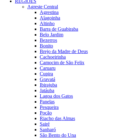
REGIÕES
Agreste Central
Agrestina
Alagoinha
Altinho
Barra de Guabiraba
Belo Jardim
Bezerros
Bonito
Brejo da Madre de Deus
Cachoeirinha
Camocim de São Felix
Caruaru
Cupira
Gravatá
Ibirajuba
Jatáuba
Lagoa dos Gatos
Panelas
Pesqueira
Poção
Riacho das Almas
Sairé
Sanharó
São Bento do Una