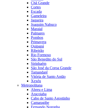
Chã Grande
Cortes
Escada
Gameleira
Jaqueira
Joaquim Nabuco
Maraial
Palmares
Pombos
Primavera
Quipapá
Ribeirão
Rio Formoso
São Benedito do Sul
Sirinhaém
São José da Coroa Grande
Tamandaré
Vitória de Santo Antão
Xexéu
Metropolitana
Abreu e Lima
Araçoiaba
Cabo de Santo Agostinho
Camaragibe
Fernando Noronha