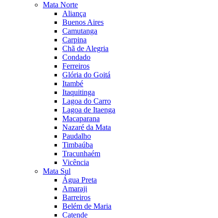
Mata Norte
Aliança
Buenos Aires
Camutanga
Carpina
Chã de Alegria
Condado
Ferreiros
Glória do Goitá
Itambé
Itaquitinga
Lagoa do Carro
Lagoa de Itaenga
Macaparana
Nazaré da Mata
Paudalho
Timbaúba
Tracunhaém
Vicência
Mata Sul
Água Preta
Amaraji
Barreiros
Belém de Maria
Catende