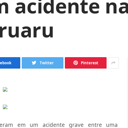
 acidente na
aruaru
cebook
Twitter
Pinterest
reram em um acidente grave entre uma