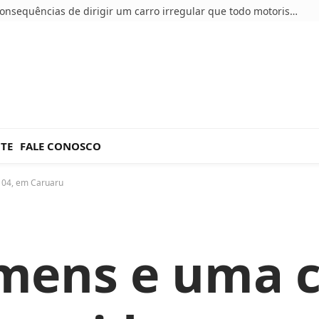
5 consequências de dirigir um carro irregular que todo motorista deve conhecer
NTE
FALE CONOSCO
104, em Caruaru
mens e uma c