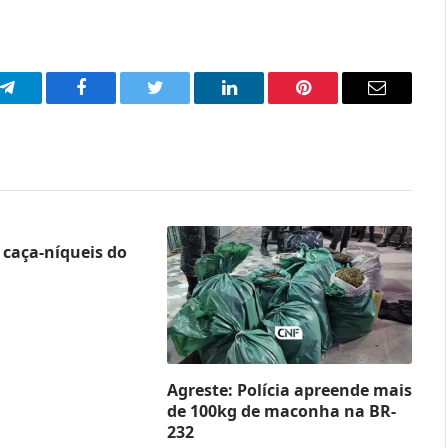
p
Telegram
Facebook
Twitter
LinkedIn
Pinterest
Email
caça-níqueis do
Agreste: Polícia apreende mais
de 100kg de maconha na BR-
232