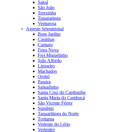
Saloá
São João
Terezinha
Tupanatinga
Venturosa
Agreste Setentrional
Bom Jardim
Casinhas
Cumaru
Feira Nova
Frei Miguelinho
João Alfredo
Limoeiro
Machados
Orobó
Passira
Salgadinho
Santa Cruz do Capibaribe
Santa Maria do Cambucá
São Vicente Férrer
Surubim
Taquaritinga do Norte
Toritama
Vertente do Lério
Vertentes