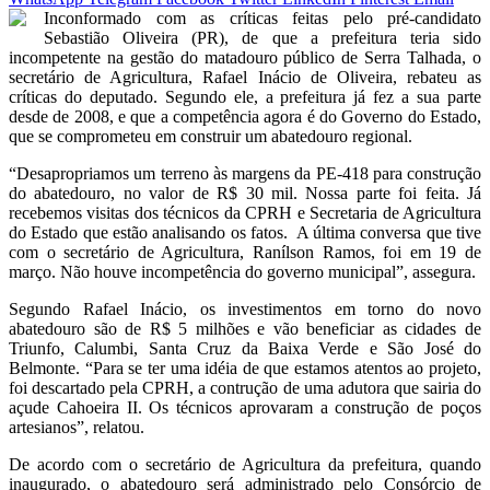
Inconformado com as críticas feitas pelo pré-candidato
Sebastião Oliveira (PR), de que a prefeitura teria sido
incompetente na gestão do matadouro público de Serra Talhada, o
secretário de Agricultura, Rafael Inácio de Oliveira, rebateu as
críticas do deputado. Segundo ele, a prefeitura já fez a sua parte
desde de 2008, e que a competência agora é do Governo do Estado,
que se comprometeu em construir um abatedouro regional.
“Desapropriamos um terreno às margens da PE-418 para construção
do abatedouro, no valor de R$ 30 mil. Nossa parte foi feita. Já
recebemos visitas dos técnicos da CPRH e Secretaria de Agricultura
do Estado que estão analisando os fatos. A última conversa que tive
com o secretário de Agricultura, Ranílson Ramos, foi em 19 de
março. Não houve incompetência do governo municipal”, assegura.
Segundo Rafael Inácio, os investimentos em torno do novo
abatedouro são de R$ 5 milhões e vão beneficiar as cidades de
Triunfo, Calumbi, Santa Cruz da Baixa Verde e São José do
Belmonte. “Para se ter uma idéia de que estamos atentos ao projeto,
foi descartado pela CPRH, a contrução de uma adutora que sairia do
açude Cahoeira II. Os técnicos aprovaram a construção de poços
artesianos”, relatou.
De acordo com o secretário de Agricultura da prefeitura, quando
inaugurado, o abatedouro será administrado pelo Consórcio de