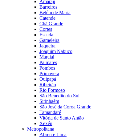
Amaraji
Barreiros
Belém de Maria
Catende
Chã Grande
Cortes
Escada
Gameleira
Jaqueira
Joaquim Nabuco
Maraial
Palmares
Pombos
Primavera
Quipapá
Ribeirão
Rio Formoso
São Benedito do Sul
Sirinhaém
São José da Coroa Grande
Tamandaré
Vitória de Santo Antão
Xexéu
Metropolitana
Abreu e Lima