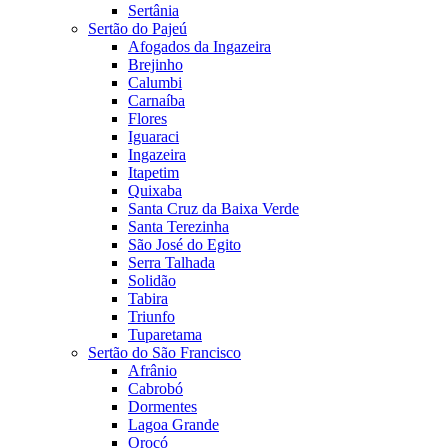
Sertânia
Sertão do Pajeú
Afogados da Ingazeira
Brejinho
Calumbi
Carnaíba
Flores
Iguaraci
Ingazeira
Itapetim
Quixaba
Santa Cruz da Baixa Verde
Santa Terezinha
São José do Egito
Serra Talhada
Solidão
Tabira
Triunfo
Tuparetama
Sertão do São Francisco
Afrânio
Cabrobó
Dormentes
Lagoa Grande
Orocó