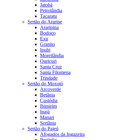
Jatobá
Petrolândia
Tacaratu
Sertão do Araripe
Araripina
Bodoco
Exu
Granito
Ipubi
Moreilândia
Ouricuri
Santa Cruz
Santa Filomena
Trindade
Sertão do Moxotó
Arcoverde
Betânia
Custódia
Ibimirim
Inajá
Manari
Sertânia
Sertão do Pajeú
Afogados da Ingazeira
Brejinho