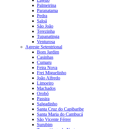
Lajedo
Palmeirina
Paranatama
Pedra
Saloá
São João
Terezinha
Tupanatinga
Venturosa
Agreste Setentrional
Bom Jardim
Casinhas
Cumaru
Feira Nova
Frei Miguelinho
João Alfredo
Limoeiro
Machados
Orobó
Passira
Salgadinho
Santa Cruz do Capibaribe
Santa Maria do Cambucá
São Vicente Férrer
Surubim