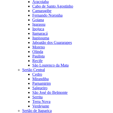
Araçoiaba
Cabo de Santo Agostinho
Camaragibe
Fernando Noronha
Goiana
Igarassu
Ipojuca
Itamaracá
Itapissuma
Jaboatão dos Guararapes
Moreno
Olinda
Paulista
Recife
São Lourenço da Mata
Sertão Central
Cedro
Mirandiba
Parnamirim
Salgueiro
São José do Belmonte
Serrita
Terra Nova
Verdejante
Sertão de Itaparica