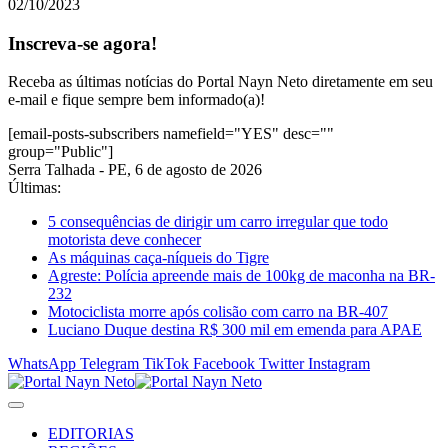
02/10/2023
Inscreva-se agora!
Receba as últimas notícias do Portal Nayn Neto diretamente em seu
e-mail e fique sempre bem informado(a)!
[email-posts-subscribers namefield="YES" desc=""
group="Public"]
Serra Talhada - PE, 6 de agosto de 2026
Últimas:
5 consequências de dirigir um carro irregular que todo
motorista deve conhecer
As máquinas caça-níqueis do Tigre
Agreste: Polícia apreende mais de 100kg de maconha na BR-
232
Motociclista morre após colisão com carro na BR-407
Luciano Duque destina R$ 300 mil em emenda para APAE
WhatsApp
Telegram
TikTok
Facebook
Twitter
Instagram
EDITORIAS