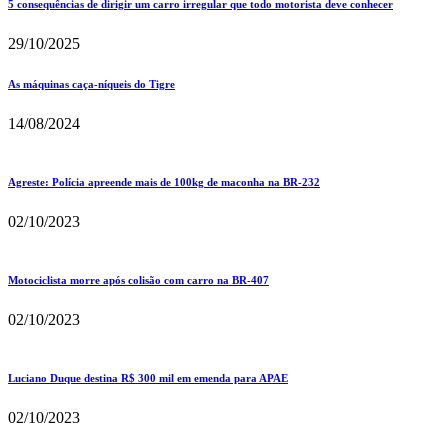
5 consequências de dirigir um carro irregular que todo motorista deve conhecer
29/10/2025
As máquinas caça-níqueis do Tigre
14/08/2024
Agreste: Polícia apreende mais de 100kg de maconha na BR-232
02/10/2023
Motociclista morre após colisão com carro na BR-407
02/10/2023
Luciano Duque destina R$ 300 mil em emenda para APAE
02/10/2023