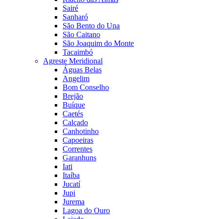
Sairé
Sanharó
São Bento do Una
São Caitano
São Joaquim do Monte
Tacaimbó
Agreste Meridional
Águas Belas
Angelim
Bom Conselho
Brejão
Buíque
Caetés
Calçado
Canhotinho
Capoeiras
Correntes
Garanhuns
Iati
Itaíba
Jucatí
Jupi
Jurema
Lagoa do Ouro