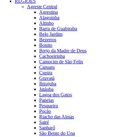
REGIÕES
Agreste Central
Agrestina
Alagoinha
Altinho
Barra de Guabiraba
Belo Jardim
Bezerros
Bonito
Brejo da Madre de Deus
Cachoeirinha
Camocim de São Felix
Caruaru
Cupira
Gravatá
Ibirajuba
Jatáuba
Lagoa dos Gatos
Panelas
Pesqueira
Poção
Riacho das Almas
Sairé
Sanharó
São Bento do Una