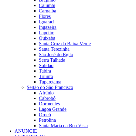
Calumbi
Carnaíba
Flores
Iguaraci
Ingazeira
Itapetim
Quixaba
Santa Cruz da Baixa Verde
Santa Terezinha
São José do Egito
Serra Talhada
Solidão
Tabira
Triunfo
Tuparetama
Sertão do São Francisco
Afrânio
Cabrobó
Dormentes
Lagoa Grande
Orocó
Petrolina
Santa Maria da Boa Vista
ANUNCIE