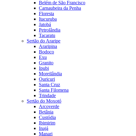
Belém de São Francisco
Carnaubeira da Penha
Floresta
Itacuruba
Jatobá
Petrolândia
Tacaratu
Sertão do Araripe
Araripina
Bodoco
Exu
Granito
Ipubi
Moreilândia
Ouricuri
Santa Cruz
Santa Filomena
Trindade
Sertão do Moxotó
Arcoverde
Betânia
Custódia
Ibimirim
Inajá
Manari