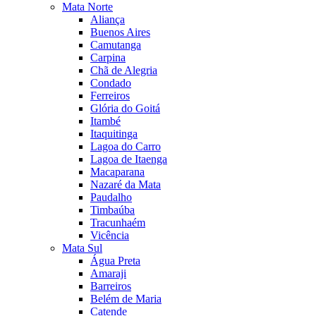
Mata Norte
Aliança
Buenos Aires
Camutanga
Carpina
Chã de Alegria
Condado
Ferreiros
Glória do Goitá
Itambé
Itaquitinga
Lagoa do Carro
Lagoa de Itaenga
Macaparana
Nazaré da Mata
Paudalho
Timbaúba
Tracunhaém
Vicência
Mata Sul
Água Preta
Amaraji
Barreiros
Belém de Maria
Catende