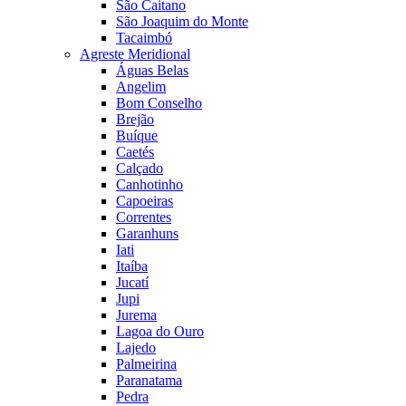
São Caitano
São Joaquim do Monte
Tacaimbó
Agreste Meridional
Águas Belas
Angelim
Bom Conselho
Brejão
Buíque
Caetés
Calçado
Canhotinho
Capoeiras
Correntes
Garanhuns
Iati
Itaíba
Jucatí
Jupi
Jurema
Lagoa do Ouro
Lajedo
Palmeirina
Paranatama
Pedra