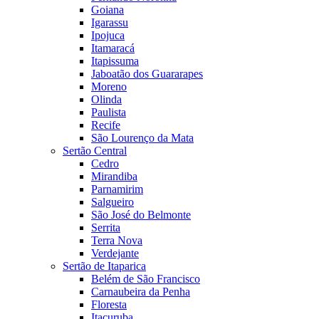
Goiana
Igarassu
Ipojuca
Itamaracá
Itapissuma
Jaboatão dos Guararapes
Moreno
Olinda
Paulista
Recife
São Lourenço da Mata
Sertão Central
Cedro
Mirandiba
Parnamirim
Salgueiro
São José do Belmonte
Serrita
Terra Nova
Verdejante
Sertão de Itaparica
Belém de São Francisco
Carnaubeira da Penha
Floresta
Itacuruba