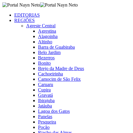
EDITORIAS
REGIÕES
Agreste Central
Agrestina
Alagoinha
Altinho
Barra de Guabiraba
Belo Jardim
Bezerros
Bonito
Brejo da Madre de Deus
Cachoeirinha
Camocim de São Felix
Caruaru
Cupira
Gravatá
Ibirajuba
Jatáuba
Lagoa dos Gatos
Panelas
Pesqueira
Poção
Riacho das Almas