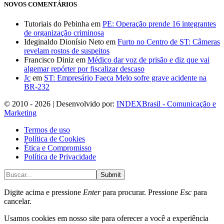
NOVOS COMENTÁRIOS
Tutoriais do Pebinha
em
PE: Operação prende 16 integrantes
de organização criminosa
Ideginaldo Dionísio Neto
em
Furto no Centro de ST: Câmeras
revelam rostos de suspeitos
Francisco Diniz
em
Médico dar voz de prisão e diz que vai
algemar repórter por fiscalizar descaso
Jc
em
ST: Empresário Faeca Melo sofre grave acidente na
BR-232
© 2010 - 2026 | Desenvolvido por:
INDEXBrasil - Comunicação e
Marketing
Termos de uso
Política de Cookies
Ética e Compromisso
Política de Privacidade
Submit
Digite acima e pressione
Enter
para procurar. Pressione
Esc
para
cancelar.
Usamos cookies em nosso site para oferecer a você a experiência