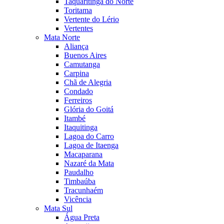
Taquaritinga do Norte
Toritama
Vertente do Lério
Vertentes
Mata Norte
Aliança
Buenos Aires
Camutanga
Carpina
Chã de Alegria
Condado
Ferreiros
Glória do Goitá
Itambé
Itaquitinga
Lagoa do Carro
Lagoa de Itaenga
Macaparana
Nazaré da Mata
Paudalho
Timbaúba
Tracunhaém
Vicência
Mata Sul
Água Preta