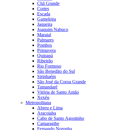
Chã Grande
Cortes
Escada
Gameleira
Jaqueira
Joaquim Nabuco
Maraial
Palmares
Pombos
Primavera
Quipapá
Ribeirão
Rio Formoso
São Benedito do Sul
Sirinhaém
São José da Coroa Grande
Tamandaré
Vitória de Santo Antão
Xexéu
Metropolitana
Abreu e Lima
Araçoiaba
Cabo de Santo Agostinho
Camaragibe
Fernando Noronha