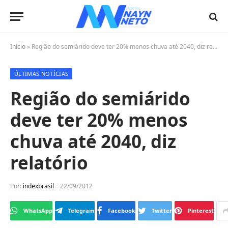
Início
»
Região do semiárido deve ter 20% menos chuva até 2040, diz relatório
ÚLTIMAS NOTÍCIAS
Região do semiárido
deve ter 20% menos
chuva até 2040, diz
relatório
Por:
indexbrasil
22/09/2012
WhatsApp
Telegram
Facebook
Twitter
Pinterest