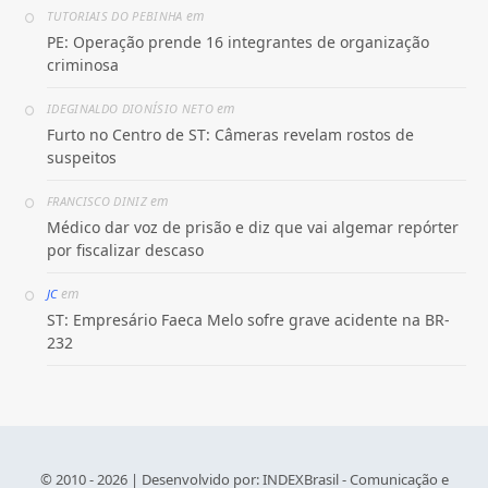
em
TUTORIAIS DO PEBINHA
PE: Operação prende 16 integrantes de organização
criminosa
em
IDEGINALDO DIONÍSIO NETO
Furto no Centro de ST: Câmeras revelam rostos de
suspeitos
em
FRANCISCO DINIZ
Médico dar voz de prisão e diz que vai algemar repórter
por fiscalizar descaso
em
JC
ST: Empresário Faeca Melo sofre grave acidente na BR-
232
© 2010 - 2026 | Desenvolvido por:
INDEXBrasil - Comunicação e