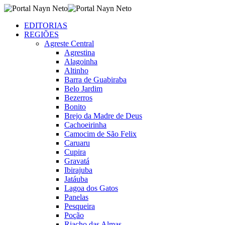
EDITORIAS
REGIÕES
Agreste Central
Agrestina
Alagoinha
Altinho
Barra de Guabiraba
Belo Jardim
Bezerros
Bonito
Brejo da Madre de Deus
Cachoeirinha
Camocim de São Felix
Caruaru
Cupira
Gravatá
Ibirajuba
Jatáuba
Lagoa dos Gatos
Panelas
Pesqueira
Poção
Riacho das Almas