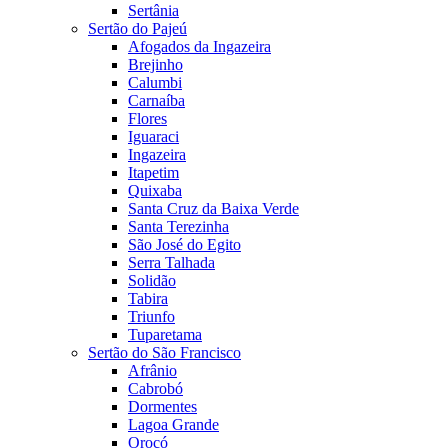
Sertânia
Sertão do Pajeú
Afogados da Ingazeira
Brejinho
Calumbi
Carnaíba
Flores
Iguaraci
Ingazeira
Itapetim
Quixaba
Santa Cruz da Baixa Verde
Santa Terezinha
São José do Egito
Serra Talhada
Solidão
Tabira
Triunfo
Tuparetama
Sertão do São Francisco
Afrânio
Cabrobó
Dormentes
Lagoa Grande
Orocó