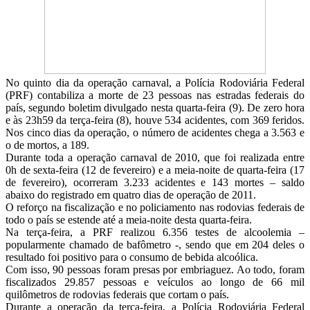
No quinto dia da operação carnaval, a Polícia Rodoviária Federal
(PRF) contabiliza a morte de 23 pessoas nas estradas federais do
país, segundo boletim divulgado nesta quarta-feira (9). De zero hora
e às 23h59 da terça-feira (8), houve 534 acidentes, com 369 feridos.
Nos cinco dias da operação, o número de acidentes chega a 3.563 e
o de mortos, a 189.
Durante toda a operação carnaval de 2010, que foi realizada entre
0h de sexta-feira (12 de fevereiro) e a meia-noite de quarta-feira (17
de fevereiro), ocorreram 3.233 acidentes e 143 mortes – saldo
abaixo do registrado em quatro dias de operação de 2011.
O reforço na fiscalização e no policiamento nas rodovias federais de
todo o país se estende até a meia-noite desta quarta-feira.
Na terça-feira, a PRF realizou 6.356 testes de alcoolemia –
popularmente chamado de bafômetro -, sendo que em 204 deles o
resultado foi positivo para o consumo de bebida alcoólica.
Com isso, 90 pessoas foram presas por embriaguez. Ao todo, foram
fiscalizados 29.857 pessoas e veículos ao longo de 66 mil
quilômetros de rodovias federais que cortam o país.
Durante a operação da terça-feira, a Polícia Rodoviária Federal