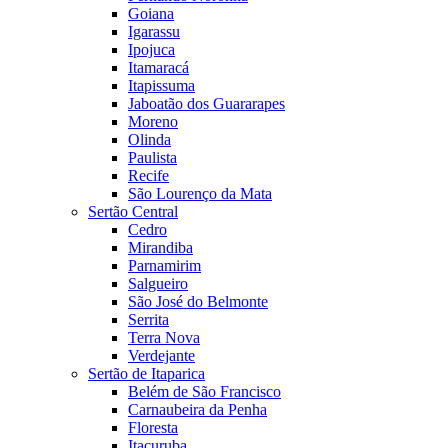
Goiana
Igarassu
Ipojuca
Itamaracá
Itapissuma
Jaboatão dos Guararapes
Moreno
Olinda
Paulista
Recife
São Lourenço da Mata
Sertão Central
Cedro
Mirandiba
Parnamirim
Salgueiro
São José do Belmonte
Serrita
Terra Nova
Verdejante
Sertão de Itaparica
Belém de São Francisco
Carnaubeira da Penha
Floresta
Itacuruba