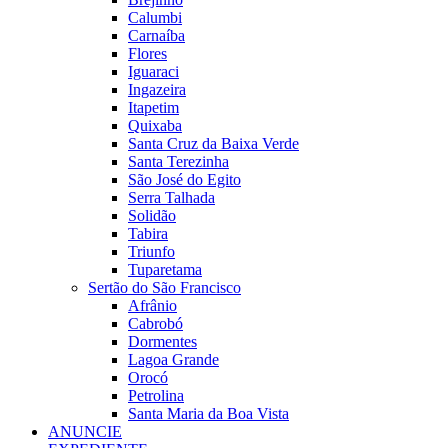
Calumbi
Carnaíba
Flores
Iguaraci
Ingazeira
Itapetim
Quixaba
Santa Cruz da Baixa Verde
Santa Terezinha
São José do Egito
Serra Talhada
Solidão
Tabira
Triunfo
Tuparetama
Sertão do São Francisco
Afrânio
Cabrobó
Dormentes
Lagoa Grande
Orocó
Petrolina
Santa Maria da Boa Vista
ANUNCIE