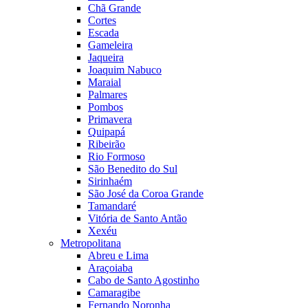
Chã Grande
Cortes
Escada
Gameleira
Jaqueira
Joaquim Nabuco
Maraial
Palmares
Pombos
Primavera
Quipapá
Ribeirão
Rio Formoso
São Benedito do Sul
Sirinhaém
São José da Coroa Grande
Tamandaré
Vitória de Santo Antão
Xexéu
Metropolitana
Abreu e Lima
Araçoiaba
Cabo de Santo Agostinho
Camaragibe
Fernando Noronha