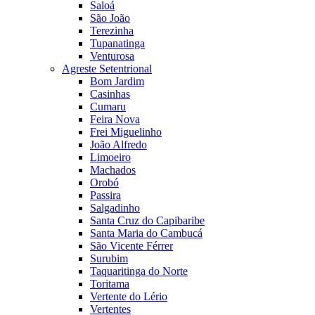
Saloá
São João
Terezinha
Tupanatinga
Venturosa
Agreste Setentrional
Bom Jardim
Casinhas
Cumaru
Feira Nova
Frei Miguelinho
João Alfredo
Limoeiro
Machados
Orobó
Passira
Salgadinho
Santa Cruz do Capibaribe
Santa Maria do Cambucá
São Vicente Férrer
Surubim
Taquaritinga do Norte
Toritama
Vertente do Lério
Vertentes