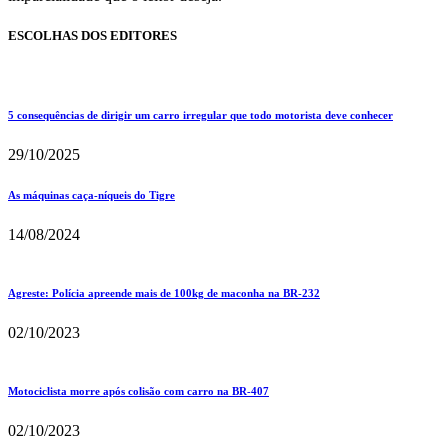
ESCOLHAS DOS EDITORES
5 consequências de dirigir um carro irregular que todo motorista deve conhecer
29/10/2025
As máquinas caça-níqueis do Tigre
14/08/2024
Agreste: Polícia apreende mais de 100kg de maconha na BR-232
02/10/2023
Motociclista morre após colisão com carro na BR-407
02/10/2023