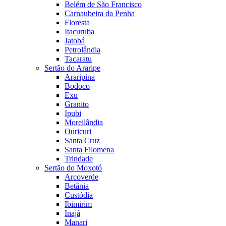
Belém de São Francisco
Carnaubeira da Penha
Floresta
Itacuruba
Jatobá
Petrolândia
Tacaratu
Sertão do Araripe
Araripina
Bodoco
Exu
Granito
Ipubi
Moreilândia
Ouricuri
Santa Cruz
Santa Filomena
Trindade
Sertão do Moxotó
Arcoverde
Betânia
Custódia
Ibimirim
Inajá
Manari