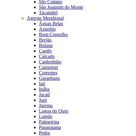
São Caitano
São Joaquim do Monte
Tacaimbó
Agreste Meridional
Águas Belas
Angelim
Bom Conselho
Brejão
Buíque
Caetés
Calçado
Canhotinho
Capoeiras
Correntes
Garanhuns
Iati
Itaíba
Jucatí
Jupi
Jurema
Lagoa do Ouro
Lajedo
Palmeirina
Paranatama
Pedra