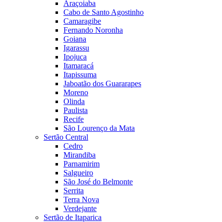
Araçoiaba
Cabo de Santo Agostinho
Camaragibe
Fernando Noronha
Goiana
Igarassu
Ipojuca
Itamaracá
Itapissuma
Jaboatão dos Guararapes
Moreno
Olinda
Paulista
Recife
São Lourenço da Mata
Sertão Central
Cedro
Mirandiba
Parnamirim
Salgueiro
São José do Belmonte
Serrita
Terra Nova
Verdejante
Sertão de Itaparica