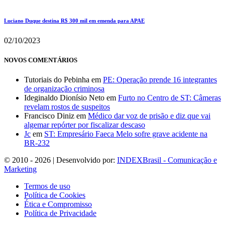
Luciano Duque destina R$ 300 mil em emenda para APAE
02/10/2023
NOVOS COMENTÁRIOS
Tutoriais do Pebinha
em
PE: Operação prende 16 integrantes
de organização criminosa
Ideginaldo Dionísio Neto
em
Furto no Centro de ST: Câmeras
revelam rostos de suspeitos
Francisco Diniz
em
Médico dar voz de prisão e diz que vai
algemar repórter por fiscalizar descaso
Jc
em
ST: Empresário Faeca Melo sofre grave acidente na
BR-232
© 2010 - 2026 | Desenvolvido por:
INDEXBrasil - Comunicação e
Marketing
Termos de uso
Política de Cookies
Ética e Compromisso
Política de Privacidade