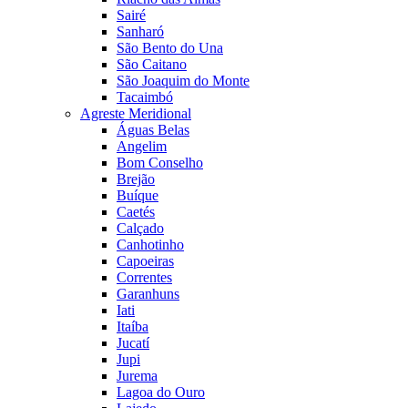
Sairé
Sanharó
São Bento do Una
São Caitano
São Joaquim do Monte
Tacaimbó
Agreste Meridional
Águas Belas
Angelim
Bom Conselho
Brejão
Buíque
Caetés
Calçado
Canhotinho
Capoeiras
Correntes
Garanhuns
Iati
Itaíba
Jucatí
Jupi
Jurema
Lagoa do Ouro