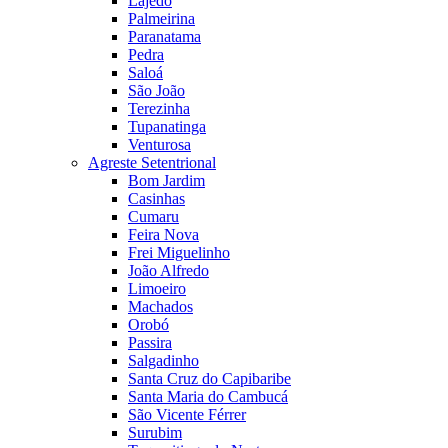
Lajedo
Palmeirina
Paranatama
Pedra
Saloá
São João
Terezinha
Tupanatinga
Venturosa
Agreste Setentrional
Bom Jardim
Casinhas
Cumaru
Feira Nova
Frei Miguelinho
João Alfredo
Limoeiro
Machados
Orobó
Passira
Salgadinho
Santa Cruz do Capibaribe
Santa Maria do Cambucá
São Vicente Férrer
Surubim