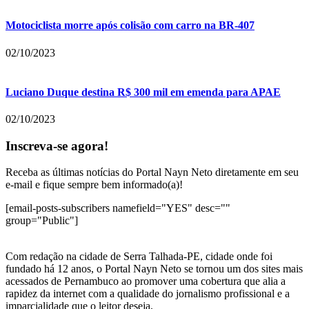
Motociclista morre após colisão com carro na BR-407
02/10/2023
Luciano Duque destina R$ 300 mil em emenda para APAE
02/10/2023
Inscreva-se agora!
Receba as últimas notícias do Portal Nayn Neto diretamente em seu
e-mail e fique sempre bem informado(a)!
[email-posts-subscribers namefield="YES" desc=""
group="Public"]
Com redação na cidade de Serra Talhada-PE, cidade onde foi
fundado há 12 anos, o Portal Nayn Neto se tornou um dos sites mais
acessados de Pernambuco ao promover uma cobertura que alia a
rapidez da internet com a qualidade do jornalismo profissional e a
imparcialidade que o leitor deseja.