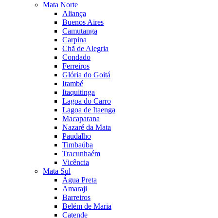
Mata Norte
Aliança
Buenos Aires
Camutanga
Carpina
Chã de Alegria
Condado
Ferreiros
Glória do Goitá
Itambé
Itaquitinga
Lagoa do Carro
Lagoa de Itaenga
Macaparana
Nazaré da Mata
Paudalho
Timbaúba
Tracunhaém
Vicência
Mata Sul
Água Preta
Amaraji
Barreiros
Belém de Maria
Catende