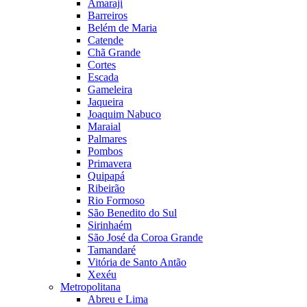
Amaraji
Barreiros
Belém de Maria
Catende
Chã Grande
Cortes
Escada
Gameleira
Jaqueira
Joaquim Nabuco
Maraial
Palmares
Pombos
Primavera
Quipapá
Ribeirão
Rio Formoso
São Benedito do Sul
Sirinhaém
São José da Coroa Grande
Tamandaré
Vitória de Santo Antão
Xexéu
Metropolitana
Abreu e Lima