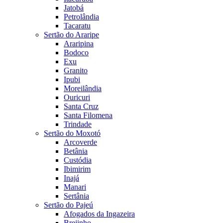
Jatobá
Petrolândia
Tacaratu
Sertão do Araripe
Araripina
Bodoco
Exu
Granito
Ipubi
Moreilândia
Ouricuri
Santa Cruz
Santa Filomena
Trindade
Sertão do Moxotó
Arcoverde
Betânia
Custódia
Ibimirim
Inajá
Manari
Sertânia
Sertão do Pajeú
Afogados da Ingazeira
Brejinho