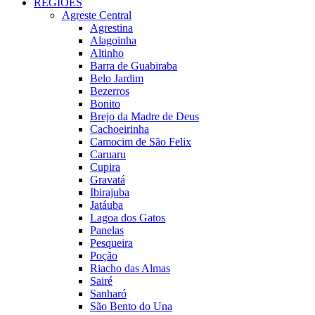
REGIÕES
Agreste Central
Agrestina
Alagoinha
Altinho
Barra de Guabiraba
Belo Jardim
Bezerros
Bonito
Brejo da Madre de Deus
Cachoeirinha
Camocim de São Felix
Caruaru
Cupira
Gravatá
Ibirajuba
Jatáuba
Lagoa dos Gatos
Panelas
Pesqueira
Poção
Riacho das Almas
Sairé
Sanharó
São Bento do Una