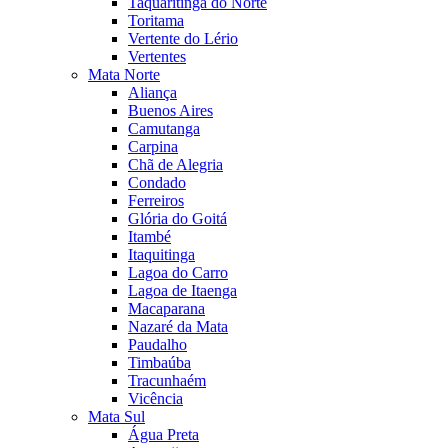
Taquaritinga do Norte
Toritama
Vertente do Lério
Vertentes
Mata Norte
Aliança
Buenos Aires
Camutanga
Carpina
Chã de Alegria
Condado
Ferreiros
Glória do Goitá
Itambé
Itaquitinga
Lagoa do Carro
Lagoa de Itaenga
Macaparana
Nazaré da Mata
Paudalho
Timbaúba
Tracunhaém
Vicência
Mata Sul
Água Preta