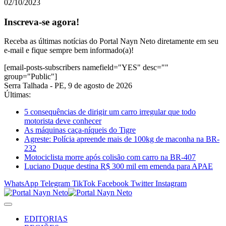
02/10/2023
Inscreva-se agora!
Receba as últimas notícias do Portal Nayn Neto diretamente em seu
e-mail e fique sempre bem informado(a)!
[email-posts-subscribers namefield="YES" desc=""
group="Public"]
Serra Talhada - PE, 9 de agosto de 2026
Últimas:
5 consequências de dirigir um carro irregular que todo
motorista deve conhecer
As máquinas caça-níqueis do Tigre
Agreste: Polícia apreende mais de 100kg de maconha na BR-
232
Motociclista morre após colisão com carro na BR-407
Luciano Duque destina R$ 300 mil em emenda para APAE
WhatsApp
Telegram
TikTok
Facebook
Twitter
Instagram
EDITORIAS