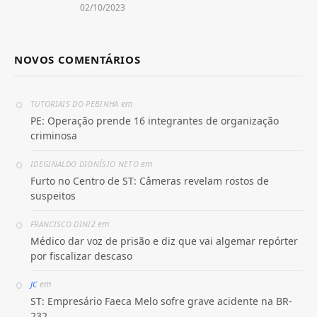
02/10/2023
NOVOS COMENTÁRIOS
em
TUTORIAIS DO PEBINHA
PE: Operação prende 16 integrantes de organização
criminosa
em
IDEGINALDO DIONÍSIO NETO
Furto no Centro de ST: Câmeras revelam rostos de
suspeitos
em
FRANCISCO DINIZ
Médico dar voz de prisão e diz que vai algemar repórter
por fiscalizar descaso
em
JC
ST: Empresário Faeca Melo sofre grave acidente na BR-
232