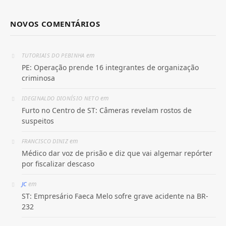
NOVOS COMENTÁRIOS
em
TUTORIAIS DO PEBINHA
PE: Operação prende 16 integrantes de organização
criminosa
em
IDEGINALDO DIONÍSIO NETO
Furto no Centro de ST: Câmeras revelam rostos de
suspeitos
em
FRANCISCO DINIZ
Médico dar voz de prisão e diz que vai algemar repórter
por fiscalizar descaso
em
JC
ST: Empresário Faeca Melo sofre grave acidente na BR-
232