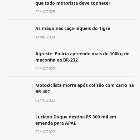
que todo motorista deve conhecer
29/10/2025
As máquinas caça-níqueis do Tigre
14/08/2024
Agreste: Polícia apreende mais de 100kg de
maconha na BR-232
02/10/2023
Motociclista morre após colisão com carro na
BR-407
02/10/2023
Luciano Duque destina R$ 300 mil em
emenda para APAE
02/10/2023