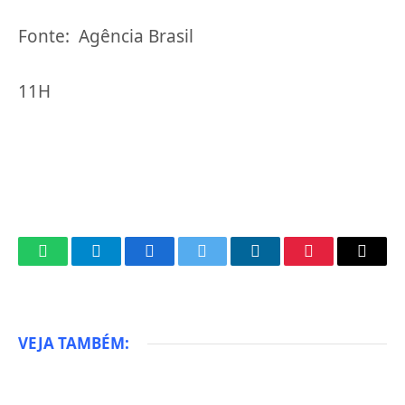
Fonte: Agência Brasil
11H
WhatsApp
Telegram
Facebook
Twitter
LinkedIn
Pinterest
Email
VEJA TAMBÉM: