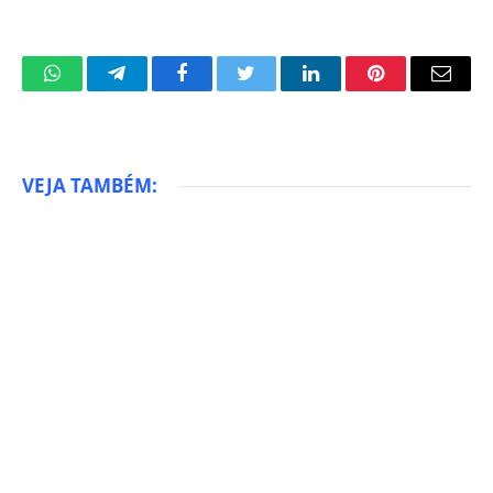
WhatsApp
Telegram
Facebook
Twitter
LinkedIn
Pinterest
Email
VEJA TAMBÉM: