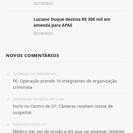
02/10/2023
Luciano Duque destina R$ 300 mil em
emenda para APAE
02/10/2023
NOVOS COMENTÁRIOS
em
TUTORIAIS DO PEBINHA
PE: Operação prende 16 integrantes de organização
criminosa
em
IDEGINALDO DIONÍSIO NETO
Furto no Centro de ST: Câmeras revelam rostos de
suspeitos
em
FRANCISCO DINIZ
Médico dar voz de prisão e diz que vai algemar repórter