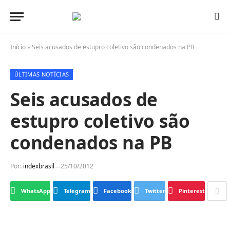
Início
»
Seis acusados de estupro coletivo são condenados na PB
ÚLTIMAS NOTÍCIAS
Seis acusados de
estupro coletivo são
condenados na PB
Por:
indexbrasil
25/10/2012
WhatsApp
Telegram
Facebook
Twitter
Pinterest