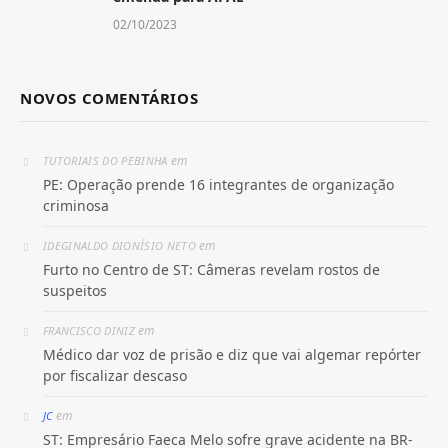
02/10/2023
NOVOS COMENTÁRIOS
em
TUTORIAIS DO PEBINHA
PE: Operação prende 16 integrantes de organização
criminosa
em
IDEGINALDO DIONÍSIO NETO
Furto no Centro de ST: Câmeras revelam rostos de
suspeitos
em
FRANCISCO DINIZ
Médico dar voz de prisão e diz que vai algemar repórter
por fiscalizar descaso
em
JC
ST: Empresário Faeca Melo sofre grave acidente na BR-