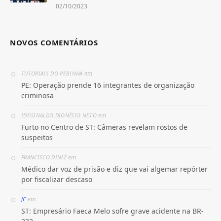
02/10/2023
NOVOS COMENTÁRIOS
em
TUTORIAIS DO PEBINHA
PE: Operação prende 16 integrantes de organização
criminosa
em
IDEGINALDO DIONÍSIO NETO
Furto no Centro de ST: Câmeras revelam rostos de
suspeitos
em
FRANCISCO DINIZ
Médico dar voz de prisão e diz que vai algemar repórter
por fiscalizar descaso
em
JC
ST: Empresário Faeca Melo sofre grave acidente na BR-