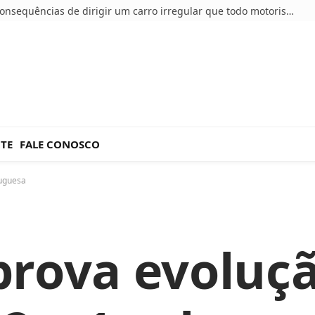
5 consequências de dirigir um carro irregular que todo motorista deve conhecer
NTE
FALE CONOSCO
tuguesa
prova evoluç