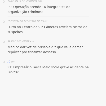
em
TUTORIAIS DO PEBINHA
PE: Operação prende 16 integrantes de
organização criminosa
em
IDEGINALDO DIONÍSIO NETO
Furto no Centro de ST: Câmeras revelam rostos de
suspeitos
em
FRANCISCO DINIZ
Médico dar voz de prisão e diz que vai algemar
repórter por fiscalizar descaso
em
JC
ST: Empresário Faeca Melo sofre grave acidente na
BR-232