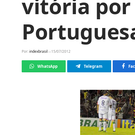
vitória por
Portugues
Por:
indexbrasil
15/07/2012
WhatsApp
Telegram
Fa