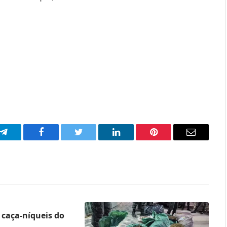
p
Telegram
Facebook
Twitter
LinkedIn
Pinterest
Email
caça-níqueis do