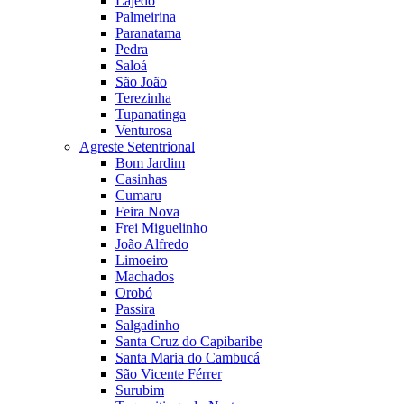
Lajedo
Palmeirina
Paranatama
Pedra
Saloá
São João
Terezinha
Tupanatinga
Venturosa
Agreste Setentrional
Bom Jardim
Casinhas
Cumaru
Feira Nova
Frei Miguelinho
João Alfredo
Limoeiro
Machados
Orobó
Passira
Salgadinho
Santa Cruz do Capibaribe
Santa Maria do Cambucá
São Vicente Férrer
Surubim