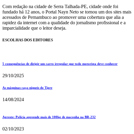
Com redação na cidade de Serra Talhada-PE, cidade onde foi
fundado há 12 anos, o Portal Nayn Neto se tornou um dos sites mais
acessados de Pernambuco ao promover uma cobertura que alia a
rapidez da internet com a qualidade do jornalismo profissional e a
imparcialidade que o leitor deseja.
ESCOLHAS DOS EDITORES
5 consequências de dirigir um carro irregular que todo motorista deve conhecer
29/10/2025
As máquinas caça-níqueis do Tigre
14/08/2024
Agreste: Polícia apreende mais de 100kg de maconha na BR-232
02/10/2023