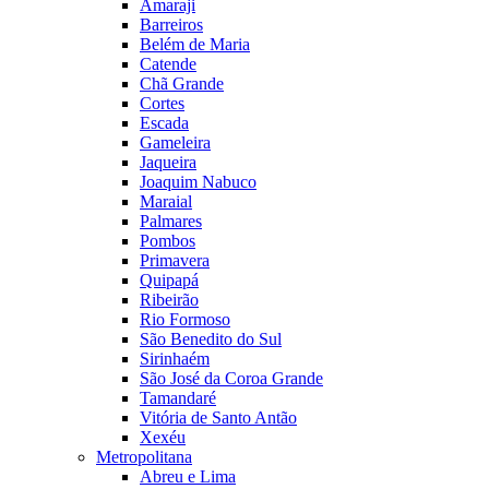
Amaraji
Barreiros
Belém de Maria
Catende
Chã Grande
Cortes
Escada
Gameleira
Jaqueira
Joaquim Nabuco
Maraial
Palmares
Pombos
Primavera
Quipapá
Ribeirão
Rio Formoso
São Benedito do Sul
Sirinhaém
São José da Coroa Grande
Tamandaré
Vitória de Santo Antão
Xexéu
Metropolitana
Abreu e Lima