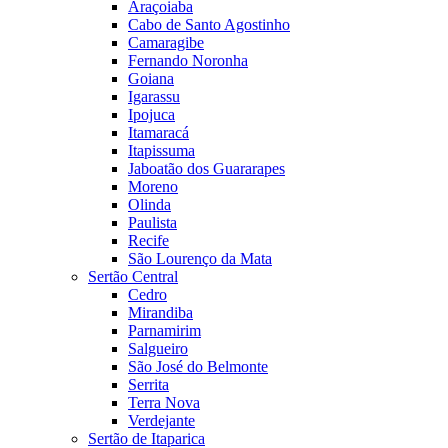
Araçoiaba
Cabo de Santo Agostinho
Camaragibe
Fernando Noronha
Goiana
Igarassu
Ipojuca
Itamaracá
Itapissuma
Jaboatão dos Guararapes
Moreno
Olinda
Paulista
Recife
São Lourenço da Mata
Sertão Central
Cedro
Mirandiba
Parnamirim
Salgueiro
São José do Belmonte
Serrita
Terra Nova
Verdejante
Sertão de Itaparica