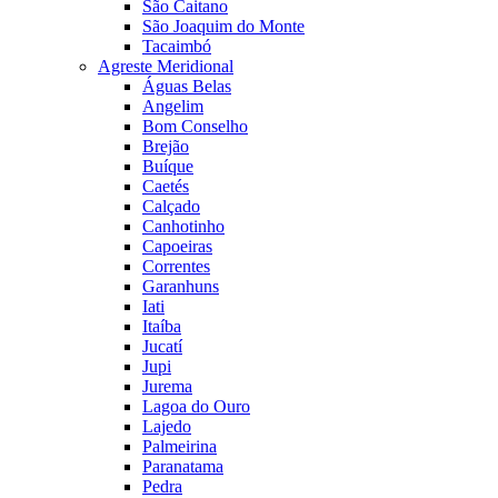
São Caitano
São Joaquim do Monte
Tacaimbó
Agreste Meridional
Águas Belas
Angelim
Bom Conselho
Brejão
Buíque
Caetés
Calçado
Canhotinho
Capoeiras
Correntes
Garanhuns
Iati
Itaíba
Jucatí
Jupi
Jurema
Lagoa do Ouro
Lajedo
Palmeirina
Paranatama
Pedra