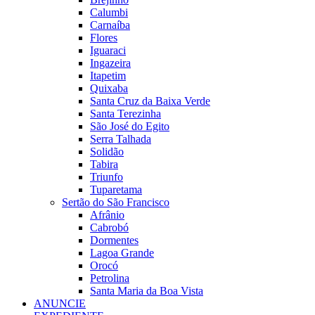
Calumbi
Carnaíba
Flores
Iguaraci
Ingazeira
Itapetim
Quixaba
Santa Cruz da Baixa Verde
Santa Terezinha
São José do Egito
Serra Talhada
Solidão
Tabira
Triunfo
Tuparetama
Sertão do São Francisco
Afrânio
Cabrobó
Dormentes
Lagoa Grande
Orocó
Petrolina
Santa Maria da Boa Vista
ANUNCIE