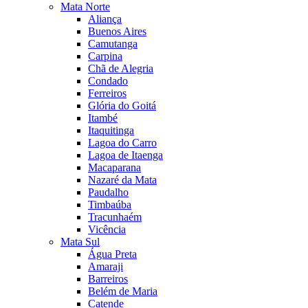
Mata Norte
Aliança
Buenos Aires
Camutanga
Carpina
Chã de Alegria
Condado
Ferreiros
Glória do Goitá
Itambé
Itaquitinga
Lagoa do Carro
Lagoa de Itaenga
Macaparana
Nazaré da Mata
Paudalho
Timbaúba
Tracunhaém
Vicência
Mata Sul
Água Preta
Amaraji
Barreiros
Belém de Maria
Catende