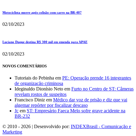
Motociclista morre após colisão com carro na BR-407
02/10/2023
Luciano Duque destina R$ 300 mil em emenda para APAE
02/10/2023
NOVOS COMENTÁRIOS
Tutoriais do Pebinha
em
PE: Operação prende 16 integrantes
de organização criminosa
Ideginaldo Dionísio Neto
em
Furto no Centro de ST: Câmeras
revelam rostos de suspeitos
Francisco Diniz
em
Médico dar voz de prisão e diz que vai
algemar repórter por fiscalizar descaso
Jc
em
ST: Empresário Faeca Melo sofre grave acidente na
BR-232
© 2010 - 2026 | Desenvolvido por:
INDEXBrasil - Comunicação e
Marketing