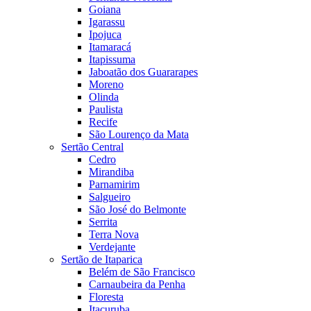
Goiana
Igarassu
Ipojuca
Itamaracá
Itapissuma
Jaboatão dos Guararapes
Moreno
Olinda
Paulista
Recife
São Lourenço da Mata
Sertão Central
Cedro
Mirandiba
Parnamirim
Salgueiro
São José do Belmonte
Serrita
Terra Nova
Verdejante
Sertão de Itaparica
Belém de São Francisco
Carnaubeira da Penha
Floresta
Itacuruba