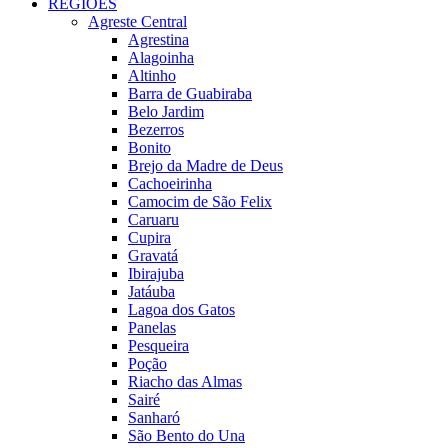
REGIÕES
Agreste Central
Agrestina
Alagoinha
Altinho
Barra de Guabiraba
Belo Jardim
Bezerros
Bonito
Brejo da Madre de Deus
Cachoeirinha
Camocim de São Felix
Caruaru
Cupira
Gravatá
Ibirajuba
Jatáuba
Lagoa dos Gatos
Panelas
Pesqueira
Poção
Riacho das Almas
Sairé
Sanharó
São Bento do Una