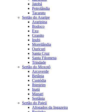
Jatobá
Petrolândia
Tacaratu
Sertão do Araripe
Araripina
Bodoco
Exu
Granito
Ipubi
Moreilândia
Ouricuri
Santa Cruz
Santa Filomena
Trindade
Sertão do Moxotó
Arcoverde
Betânia
Custódia
Ibimirim
Inajá
Manari
Sertânia
Sertão do Pajeú
Afogados da Ingazeira
Brejinho