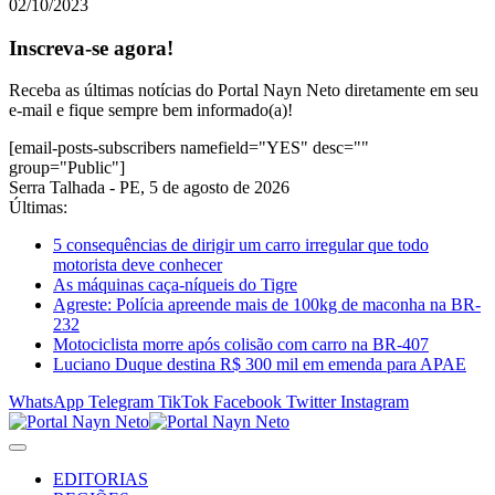
02/10/2023
Inscreva-se agora!
Receba as últimas notícias do Portal Nayn Neto diretamente em seu
e-mail e fique sempre bem informado(a)!
[email-posts-subscribers namefield="YES" desc=""
group="Public"]
Serra Talhada - PE, 5 de agosto de 2026
Últimas:
5 consequências de dirigir um carro irregular que todo
motorista deve conhecer
As máquinas caça-níqueis do Tigre
Agreste: Polícia apreende mais de 100kg de maconha na BR-
232
Motociclista morre após colisão com carro na BR-407
Luciano Duque destina R$ 300 mil em emenda para APAE
WhatsApp
Telegram
TikTok
Facebook
Twitter
Instagram
EDITORIAS