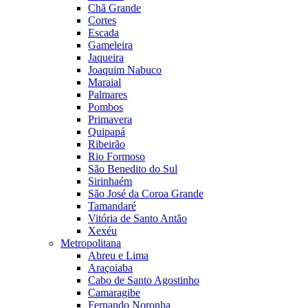
Chã Grande
Cortes
Escada
Gameleira
Jaqueira
Joaquim Nabuco
Maraial
Palmares
Pombos
Primavera
Quipapá
Ribeirão
Rio Formoso
São Benedito do Sul
Sirinhaém
São José da Coroa Grande
Tamandaré
Vitória de Santo Antão
Xexéu
Metropolitana
Abreu e Lima
Araçoiaba
Cabo de Santo Agostinho
Camaragibe
Fernando Noronha