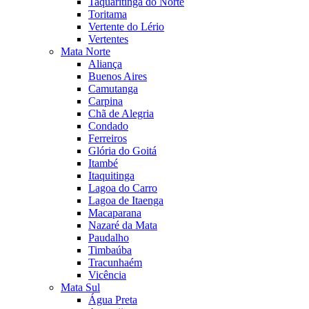
Taquaritinga do Norte
Toritama
Vertente do Lério
Vertentes
Mata Norte
Aliança
Buenos Aires
Camutanga
Carpina
Chã de Alegria
Condado
Ferreiros
Glória do Goitá
Itambé
Itaquitinga
Lagoa do Carro
Lagoa de Itaenga
Macaparana
Nazaré da Mata
Paudalho
Timbaúba
Tracunhaém
Vicência
Mata Sul
Água Preta