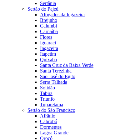
Sertânia
Sertão do Pajeú
Afogados da Ingazeira
Brejinho
Calumbi
Carnaíba
Flores
Iguaraci
Ingazeira
Itapetim
Quixaba
Santa Cruz da Baixa Verde
Santa Terezinha
São José do Egito
Serra Talhada
Solidão
Tabira
Triunfo
Tuparetama
Sertão do São Francisco
Afrânio
Cabrobó
Dormentes
Lagoa Grande
Orocó