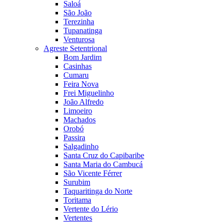
Saloá
São João
Terezinha
Tupanatinga
Venturosa
Agreste Setentrional
Bom Jardim
Casinhas
Cumaru
Feira Nova
Frei Miguelinho
João Alfredo
Limoeiro
Machados
Orobó
Passira
Salgadinho
Santa Cruz do Capibaribe
Santa Maria do Cambucá
São Vicente Férrer
Surubim
Taquaritinga do Norte
Toritama
Vertente do Lério
Vertentes