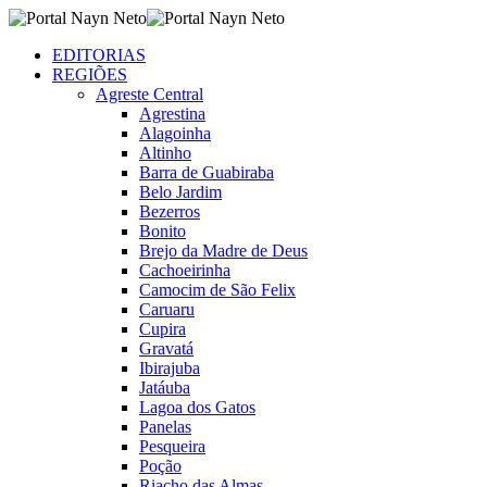
EDITORIAS
REGIÕES
Agreste Central
Agrestina
Alagoinha
Altinho
Barra de Guabiraba
Belo Jardim
Bezerros
Bonito
Brejo da Madre de Deus
Cachoeirinha
Camocim de São Felix
Caruaru
Cupira
Gravatá
Ibirajuba
Jatáuba
Lagoa dos Gatos
Panelas
Pesqueira
Poção
Riacho das Almas