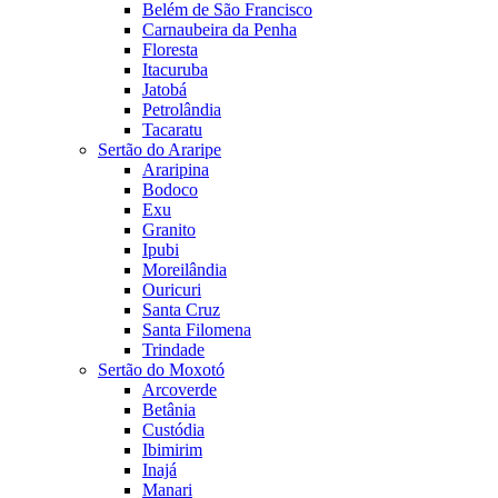
Belém de São Francisco
Carnaubeira da Penha
Floresta
Itacuruba
Jatobá
Petrolândia
Tacaratu
Sertão do Araripe
Araripina
Bodoco
Exu
Granito
Ipubi
Moreilândia
Ouricuri
Santa Cruz
Santa Filomena
Trindade
Sertão do Moxotó
Arcoverde
Betânia
Custódia
Ibimirim
Inajá
Manari