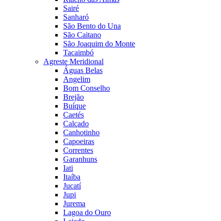
Sairé
Sanharó
São Bento do Una
São Caitano
São Joaquim do Monte
Tacaimbó
Agreste Meridional
Águas Belas
Angelim
Bom Conselho
Brejão
Buíque
Caetés
Calçado
Canhotinho
Capoeiras
Correntes
Garanhuns
Iati
Itaíba
Jucatí
Jupi
Jurema
Lagoa do Ouro