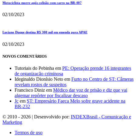
Motociclista morre após colisão com carro na BR-407
02/10/2023
Luciano Duque destina R$ 300 mil em emenda para APAE
02/10/2023
NOVOS COMENTÁRIOS
Tutoriais do Pebinha
em
PE: Operação prende 16 integrantes
de organização criminosa
Ideginaldo Dionísio Neto
em
Furto no Centro de ST: Câmeras
revelam rostos de suspeitos
Francisco Diniz
em
Médico dar voz de prisão e diz que vai
algemar repórter por fiscalizar descaso
Jc
em
ST: Empresário Faeca Melo sofre grave acidente na
BR-232
© 2010 - 2026 | Desenvolvido por:
INDEXBrasil - Comunicação e
Marketing
Termos de uso