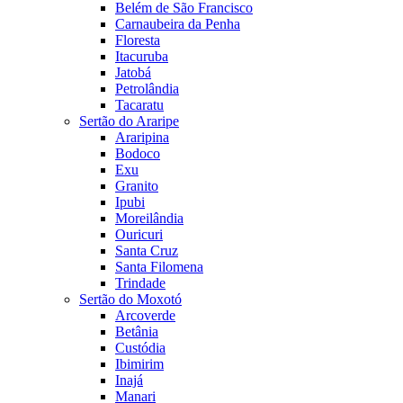
Belém de São Francisco
Carnaubeira da Penha
Floresta
Itacuruba
Jatobá
Petrolândia
Tacaratu
Sertão do Araripe
Araripina
Bodoco
Exu
Granito
Ipubi
Moreilândia
Ouricuri
Santa Cruz
Santa Filomena
Trindade
Sertão do Moxotó
Arcoverde
Betânia
Custódia
Ibimirim
Inajá
Manari