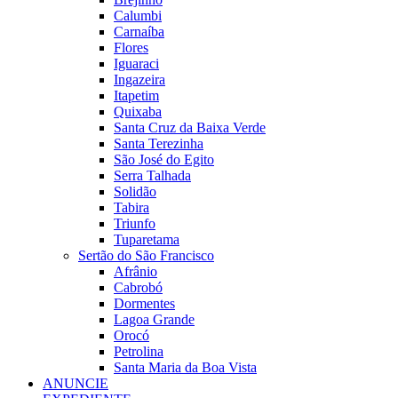
Calumbi
Carnaíba
Flores
Iguaraci
Ingazeira
Itapetim
Quixaba
Santa Cruz da Baixa Verde
Santa Terezinha
São José do Egito
Serra Talhada
Solidão
Tabira
Triunfo
Tuparetama
Sertão do São Francisco
Afrânio
Cabrobó
Dormentes
Lagoa Grande
Orocó
Petrolina
Santa Maria da Boa Vista
ANUNCIE