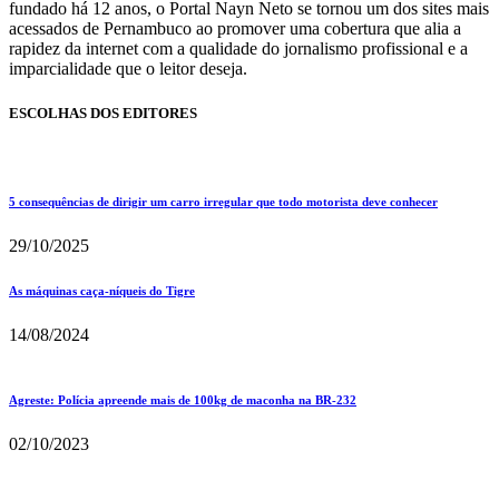
fundado há 12 anos, o Portal Nayn Neto se tornou um dos sites mais
acessados de Pernambuco ao promover uma cobertura que alia a
rapidez da internet com a qualidade do jornalismo profissional e a
imparcialidade que o leitor deseja.
ESCOLHAS DOS EDITORES
5 consequências de dirigir um carro irregular que todo motorista deve conhecer
29/10/2025
As máquinas caça-níqueis do Tigre
14/08/2024
Agreste: Polícia apreende mais de 100kg de maconha na BR-232
02/10/2023