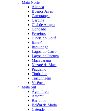
Mata Norte
Aliança
Buenos Aires
Camutanga
Carpina
Chã de Alegria
Condado
Ferreiros
Glória do Goitá
Itambé
Itaquitinga
Lagoa do Carro
Lagoa de Itaenga
Macaparana
Nazaré da Mata
Paudalho
Timbaúba
Tracunhaém
Vicência
Mata Sul
Água Preta
Amaraji
Barreiros
Belém de Maria
Catende