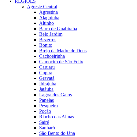
REGIÕES
Agreste Central
Agrestina
Alagoinha
Altinho
Barra de Guabiraba
Belo Jardim
Bezerros
Bonito
Brejo da Madre de Deus
Cachoeirinha
Camocim de São Felix
Caruaru
Cupira
Gravatá
Ibirajuba
Jatáuba
Lagoa dos Gatos
Panelas
Pesqueira
Poção
Riacho das Almas
Sairé
Sanharó
São Bento do Una