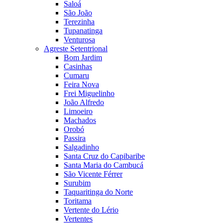
Saloá
São João
Terezinha
Tupanatinga
Venturosa
Agreste Setentrional
Bom Jardim
Casinhas
Cumaru
Feira Nova
Frei Miguelinho
João Alfredo
Limoeiro
Machados
Orobó
Passira
Salgadinho
Santa Cruz do Capibaribe
Santa Maria do Cambucá
São Vicente Férrer
Surubim
Taquaritinga do Norte
Toritama
Vertente do Lério
Vertentes