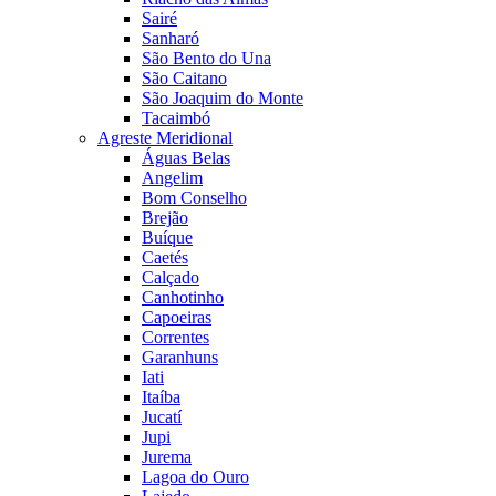
Sairé
Sanharó
São Bento do Una
São Caitano
São Joaquim do Monte
Tacaimbó
Agreste Meridional
Águas Belas
Angelim
Bom Conselho
Brejão
Buíque
Caetés
Calçado
Canhotinho
Capoeiras
Correntes
Garanhuns
Iati
Itaíba
Jucatí
Jupi
Jurema
Lagoa do Ouro