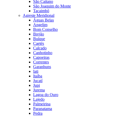
São Caitano
São Joaquim do Monte
Tacaimbó
Agreste Meridional
Águas Belas
Angelim
Bom Conselho
Brejão
Buíque
Caetés
Calçado
Canhotinho
Capoeiras
Correntes
Garanhuns
Iati
Itaíba
Jucatí
Jupi
Jurema
Lagoa do Ouro
Lajedo
Palmeirina
Paranatama
Pedra