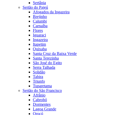
Sertânia
Sertão do Pajeú
Afogados da Ingazeira
Brejinho
Calumbi
Carnaíba
Flores
Iguaraci
Ingazeira
Itapetim
Quixaba
Santa Cruz da Baixa Verde
Santa Terezinha
São José do Egito
Serra Talhada
Solidão
Tabira
Triunfo
Tuparetama
Sertão do São Francisco
Afrânio
Cabrobó
Dormentes
Lagoa Grande
Orocó