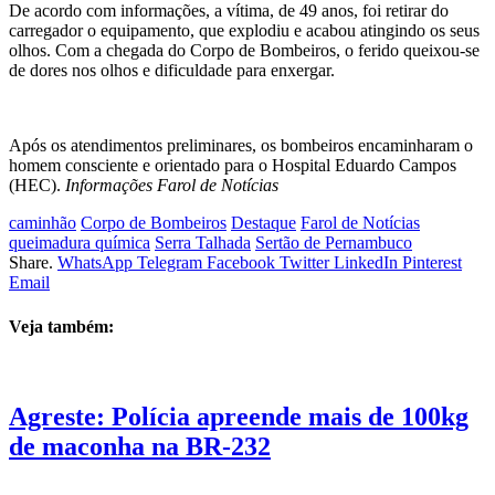
De acordo com informações, a vítima, de 49 anos, foi retirar do
carregador o equipamento, que explodiu e acabou atingindo os seus
olhos. Com a chegada do Corpo de Bombeiros, o ferido queixou-se
de dores nos olhos e dificuldade para enxergar.
Após os atendimentos preliminares, os bombeiros encaminharam o
homem consciente e orientado para o Hospital Eduardo Campos
(HEC).
Informações Farol de Notícias
caminhão
Corpo de Bombeiros
Destaque
Farol de Notícias
queimadura química
Serra Talhada
Sertão de Pernambuco
Share.
WhatsApp
Telegram
Facebook
Twitter
LinkedIn
Pinterest
Email
Veja também:
Agreste: Polícia apreende mais de 100kg
de maconha na BR-232