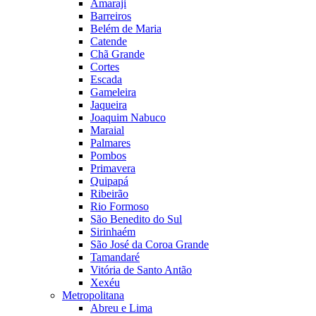
Amaraji
Barreiros
Belém de Maria
Catende
Chã Grande
Cortes
Escada
Gameleira
Jaqueira
Joaquim Nabuco
Maraial
Palmares
Pombos
Primavera
Quipapá
Ribeirão
Rio Formoso
São Benedito do Sul
Sirinhaém
São José da Coroa Grande
Tamandaré
Vitória de Santo Antão
Xexéu
Metropolitana
Abreu e Lima