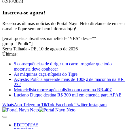
02/10/2023
Inscreva-se agora!
Receba as últimas notícias do Portal Nayn Neto diretamente em seu
e-mail e fique sempre bem informado(a)!
[email-posts-subscribers namefield="YES" desc=""
group="Public"]
Serra Talhada - PE, 10 de agosto de 2026
Últimas:
5 consequências de dirigir um carro irregular que todo
motorista deve conhecer
As máquinas caça-níqueis do Tigre
Agreste: Polícia apreende mais de 100kg de maconha na BR-
232
Motociclista morre após colisão com carro na BR-407
Luciano Duque destina R$ 300 mil em emenda para APAE
WhatsApp
Telegram
TikTok
Facebook
Twitter
Instagram
EDITORIAS