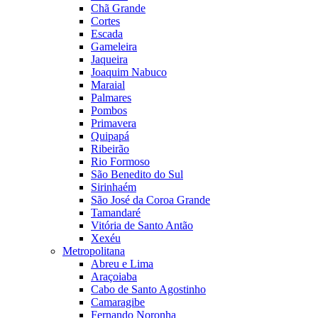
Chã Grande
Cortes
Escada
Gameleira
Jaqueira
Joaquim Nabuco
Maraial
Palmares
Pombos
Primavera
Quipapá
Ribeirão
Rio Formoso
São Benedito do Sul
Sirinhaém
São José da Coroa Grande
Tamandaré
Vitória de Santo Antão
Xexéu
Metropolitana
Abreu e Lima
Araçoiaba
Cabo de Santo Agostinho
Camaragibe
Fernando Noronha