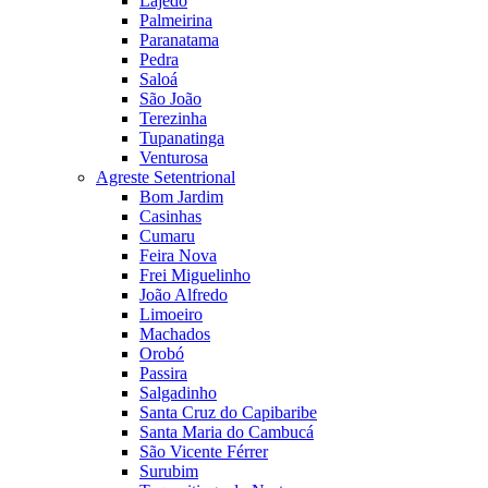
Lajedo
Palmeirina
Paranatama
Pedra
Saloá
São João
Terezinha
Tupanatinga
Venturosa
Agreste Setentrional
Bom Jardim
Casinhas
Cumaru
Feira Nova
Frei Miguelinho
João Alfredo
Limoeiro
Machados
Orobó
Passira
Salgadinho
Santa Cruz do Capibaribe
Santa Maria do Cambucá
São Vicente Férrer
Surubim