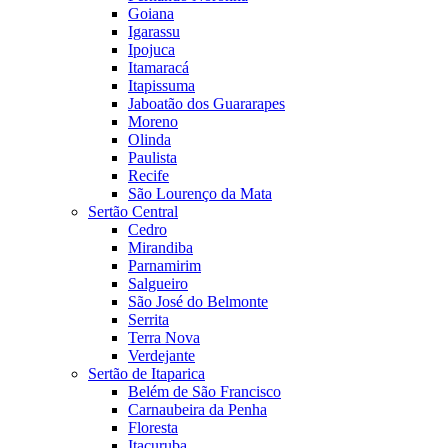
Goiana
Igarassu
Ipojuca
Itamaracá
Itapissuma
Jaboatão dos Guararapes
Moreno
Olinda
Paulista
Recife
São Lourenço da Mata
Sertão Central
Cedro
Mirandiba
Parnamirim
Salgueiro
São José do Belmonte
Serrita
Terra Nova
Verdejante
Sertão de Itaparica
Belém de São Francisco
Carnaubeira da Penha
Floresta
Itacuruba