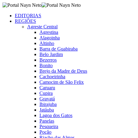
EDITORIAS
REGIÕES
Agreste Central
Agrestina
Alagoinha
Altinho
Barra de Guabiraba
Belo Jardim
Bezerros
Bonito
Brejo da Madre de Deus
Cachoeirinha
Camocim de São Felix
Caruaru
Cupira
Gravatá
Ibirajuba
Jatáuba
Lagoa dos Gatos
Panelas
Pesqueira
Poção
Riacho das Almas