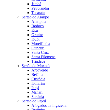
Jatobá
Petrolândia
Tacaratu
Sertão do Araripe
Araripina
Bodoco
Exu
Granito
Ipubi
Moreilândia
Ouricuri
Santa Cruz
Santa Filomena
Trindade
Sertão do Moxotó
Arcoverde
Betânia
Custódia
Ibimirim
Inajá
Manari
Sertânia
Sertão do Pajeú
Afogados da Ingazeira
Brejinho