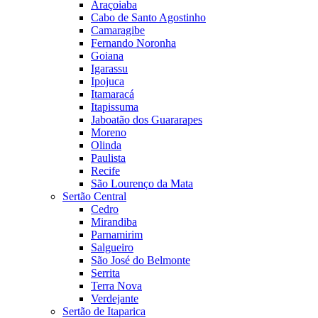
Araçoiaba
Cabo de Santo Agostinho
Camaragibe
Fernando Noronha
Goiana
Igarassu
Ipojuca
Itamaracá
Itapissuma
Jaboatão dos Guararapes
Moreno
Olinda
Paulista
Recife
São Lourenço da Mata
Sertão Central
Cedro
Mirandiba
Parnamirim
Salgueiro
São José do Belmonte
Serrita
Terra Nova
Verdejante
Sertão de Itaparica