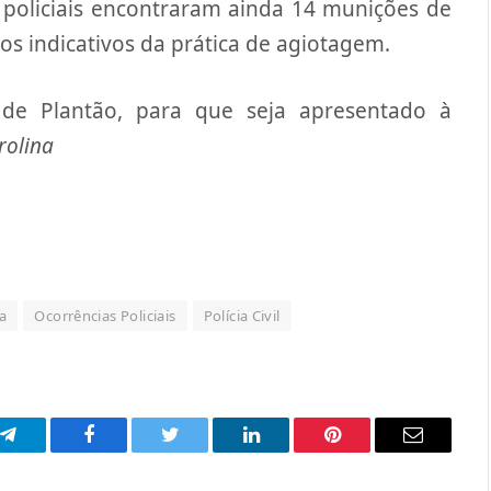
policiais encontraram ainda 14 munições de
os indicativos da prática de agiotagem.
 de Plantão, para que seja apresentado à
rolina
a
Ocorrências Policiais
Polícia Civil
p
Telegram
Facebook
Twitter
LinkedIn
Pinterest
Email