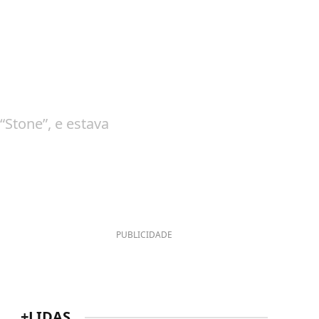
“Stone”, e estava
PUBLICIDADE
+LIDAS