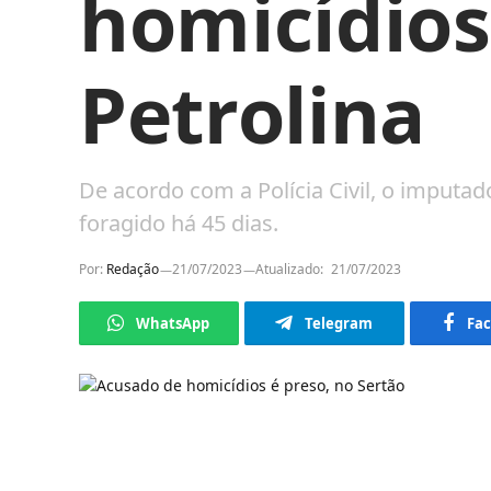
homicídios
Petrolina
De acordo com a Polícia Civil, o imputad
foragido há 45 dias.
Por:
Redação
21/07/2023
Atualizado:
21/07/2023
WhatsApp
Telegram
Fa