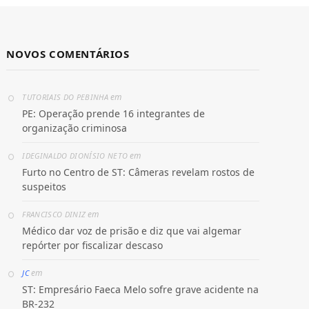
NOVOS COMENTÁRIOS
em
TUTORIAIS DO PEBINHA
PE: Operação prende 16 integrantes de
organização criminosa
em
IDEGINALDO DIONÍSIO NETO
Furto no Centro de ST: Câmeras revelam rostos de
suspeitos
em
FRANCISCO DINIZ
Médico dar voz de prisão e diz que vai algemar
repórter por fiscalizar descaso
em
JC
ST: Empresário Faeca Melo sofre grave acidente na
BR-232