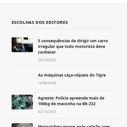
ESCOLHAS DOS EDITORES
5 consequências de dirigir um carro
irregular que todo motorista deve
conhecer
29/10/2025
As máquinas caça-níqueis do Tigre
14/08/2024
Agreste: Polícia apreende mais de
100kg de maconha na BR-232
02/10/2023
Motociclista morre após colisão com