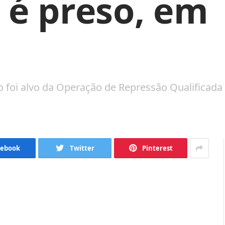
 é preso, em
o foi alvo da Operação de Repressão Qualificada 
cebook
Twitter
Pinterest