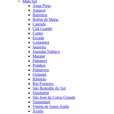
Mata Sul
Água Preta
Amaraji
Barreiros
Belém de Maria
Catende
Chã Grande
Cortes
Escada
Gameleira
Jaqueira
Joaquim Nabuco
Maraial
Palmares
Pombos
Primavera
Quipapá
Ribeirão
Rio Formoso
São Benedito do Sul
Sirinhaém
São José da Coroa Grande
Tamandaré
Vitória de Santo Antão
Xexéu