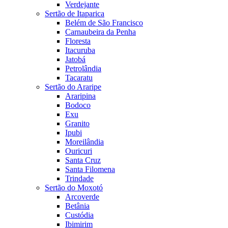
Verdejante
Sertão de Itaparica
Belém de São Francisco
Carnaubeira da Penha
Floresta
Itacuruba
Jatobá
Petrolândia
Tacaratu
Sertão do Araripe
Araripina
Bodoco
Exu
Granito
Ipubi
Moreilândia
Ouricuri
Santa Cruz
Santa Filomena
Trindade
Sertão do Moxotó
Arcoverde
Betânia
Custódia
Ibimirim