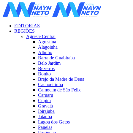
EDITORIAS
REGIÕES
Agreste Central
Agrestina
Alagoinha
Altinho
Barra de Guabiraba
Belo Jardim
Bezerros
Bonito
Brejo da Madre de Deus
Cachoeirinha
Camocim de São Felix
Caruaru
Cupira
Gravatá
Ibirajuba
Jatáuba
Lagoa dos Gatos
Panelas
Pesqueira