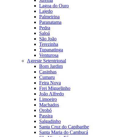
Jurema
Lagoa do Ouro
Lajedo
Palmeirina
Paranatama
Pedra
Saloá
São João
Terezinha
Tupanatinga
Venturosa
Agreste Setentrional
Bom Jardim
Casinhas
Cumaru
Feira Nova
Frei Miguelinho
João Alfredo
Limoeiro
Machados
Orobó
Passira
Salgadinho
Santa Cruz do Capibaribe
Santa Maria do Cambucá