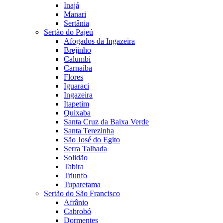
Inajá
Manari
Sertânia
Sertão do Pajeú
Afogados da Ingazeira
Brejinho
Calumbi
Carnaíba
Flores
Iguaraci
Ingazeira
Itapetim
Quixaba
Santa Cruz da Baixa Verde
Santa Terezinha
São José do Egito
Serra Talhada
Solidão
Tabira
Triunfo
Tuparetama
Sertão do São Francisco
Afrânio
Cabrobó
Dormentes