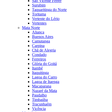
São Vicente Férrer
Surubim
Taquaritinga do Norte
Toritama
Vertente do Lério
Vertentes
Mata Norte
Aliança
Buenos Aires
Camutanga
Carpina
Chã de Alegria
Condado
Ferreiros
Glória do Goitá
Itambé
Itaquitinga
Lagoa do Carro
Lagoa de Itaenga
Macaparana
Nazaré da Mata
Paudalho
Timbaúba
Tracunhaém
Vicência