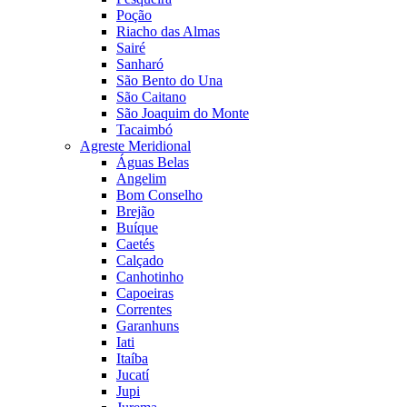
Poção
Riacho das Almas
Sairé
Sanharó
São Bento do Una
São Caitano
São Joaquim do Monte
Tacaimbó
Agreste Meridional
Águas Belas
Angelim
Bom Conselho
Brejão
Buíque
Caetés
Calçado
Canhotinho
Capoeiras
Correntes
Garanhuns
Iati
Itaíba
Jucatí
Jupi