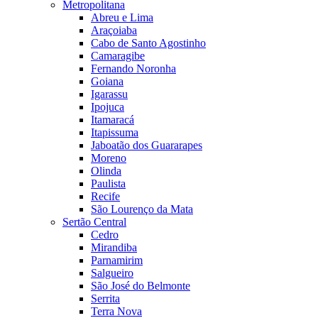
Metropolitana
Abreu e Lima
Araçoiaba
Cabo de Santo Agostinho
Camaragibe
Fernando Noronha
Goiana
Igarassu
Ipojuca
Itamaracá
Itapissuma
Jaboatão dos Guararapes
Moreno
Olinda
Paulista
Recife
São Lourenço da Mata
Sertão Central
Cedro
Mirandiba
Parnamirim
Salgueiro
São José do Belmonte
Serrita
Terra Nova