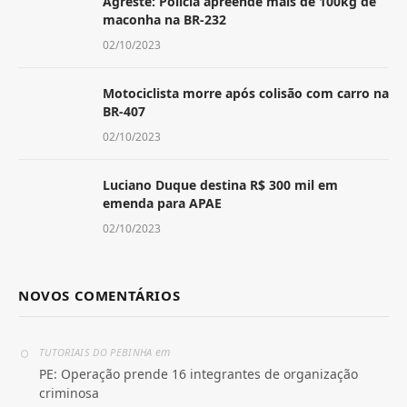
Agreste: Polícia apreende mais de 100kg de
maconha na BR-232
02/10/2023
Motociclista morre após colisão com carro na
BR-407
02/10/2023
Luciano Duque destina R$ 300 mil em
emenda para APAE
02/10/2023
NOVOS COMENTÁRIOS
em
TUTORIAIS DO PEBINHA
PE: Operação prende 16 integrantes de organização
criminosa