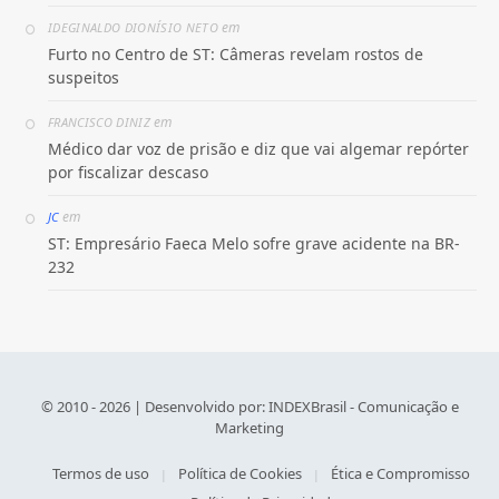
em
IDEGINALDO DIONÍSIO NETO
Furto no Centro de ST: Câmeras revelam rostos de
suspeitos
em
FRANCISCO DINIZ
Médico dar voz de prisão e diz que vai algemar repórter
por fiscalizar descaso
em
JC
ST: Empresário Faeca Melo sofre grave acidente na BR-
232
© 2010 - 2026 | Desenvolvido por:
INDEXBrasil - Comunicação e
Marketing
Termos de uso
Política de Cookies
Ética e Compromisso