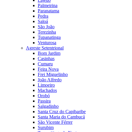
Lajedo
Palmeirina
Paranatama
Pedra
Saloá
São João
Terezinha
Tupanatinga
Venturosa
Agreste Setentrional
Bom Jardim
Casinhas
Cumaru
Feira Nova
Frei Miguelinho
João Alfredo
Limoeiro
Machados
Orobó
Passira
Salgadinho
Santa Cruz do Capibaribe
Santa Maria do Cambucá
São Vicente Férrer
Surubim