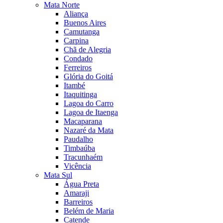
Mata Norte
Aliança
Buenos Aires
Camutanga
Carpina
Chã de Alegria
Condado
Ferreiros
Glória do Goitá
Itambé
Itaquitinga
Lagoa do Carro
Lagoa de Itaenga
Macaparana
Nazaré da Mata
Paudalho
Timbaúba
Tracunhaém
Vicência
Mata Sul
Água Preta
Amaraji
Barreiros
Belém de Maria
Catende