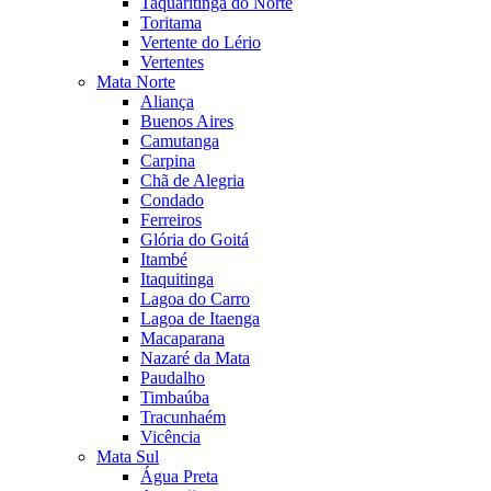
Taquaritinga do Norte
Toritama
Vertente do Lério
Vertentes
Mata Norte
Aliança
Buenos Aires
Camutanga
Carpina
Chã de Alegria
Condado
Ferreiros
Glória do Goitá
Itambé
Itaquitinga
Lagoa do Carro
Lagoa de Itaenga
Macaparana
Nazaré da Mata
Paudalho
Timbaúba
Tracunhaém
Vicência
Mata Sul
Água Preta