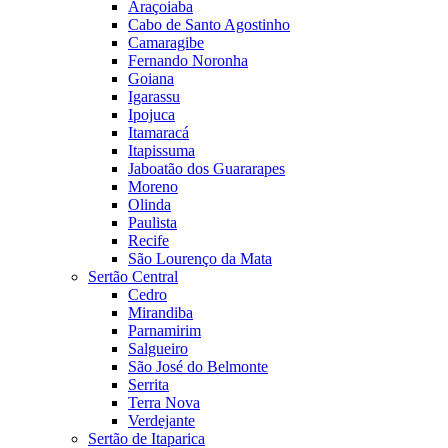
Araçoiaba
Cabo de Santo Agostinho
Camaragibe
Fernando Noronha
Goiana
Igarassu
Ipojuca
Itamaracá
Itapissuma
Jaboatão dos Guararapes
Moreno
Olinda
Paulista
Recife
São Lourenço da Mata
Sertão Central
Cedro
Mirandiba
Parnamirim
Salgueiro
São José do Belmonte
Serrita
Terra Nova
Verdejante
Sertão de Itaparica