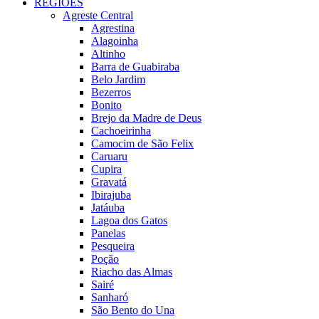
REGIÕES
Agreste Central
Agrestina
Alagoinha
Altinho
Barra de Guabiraba
Belo Jardim
Bezerros
Bonito
Brejo da Madre de Deus
Cachoeirinha
Camocim de São Felix
Caruaru
Cupira
Gravatá
Ibirajuba
Jatáuba
Lagoa dos Gatos
Panelas
Pesqueira
Poção
Riacho das Almas
Sairé
Sanharó
São Bento do Una