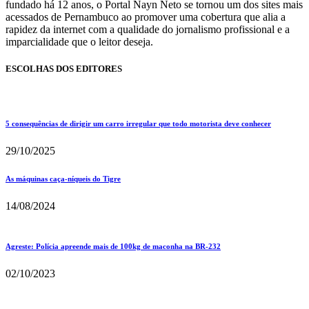
fundado há 12 anos, o Portal Nayn Neto se tornou um dos sites mais
acessados de Pernambuco ao promover uma cobertura que alia a
rapidez da internet com a qualidade do jornalismo profissional e a
imparcialidade que o leitor deseja.
ESCOLHAS DOS EDITORES
5 consequências de dirigir um carro irregular que todo motorista deve conhecer
29/10/2025
As máquinas caça-níqueis do Tigre
14/08/2024
Agreste: Polícia apreende mais de 100kg de maconha na BR-232
02/10/2023