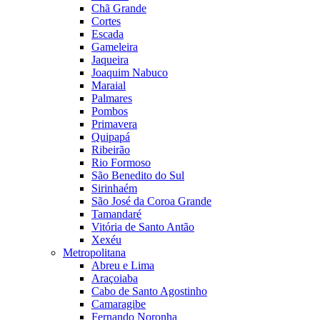
Chã Grande
Cortes
Escada
Gameleira
Jaqueira
Joaquim Nabuco
Maraial
Palmares
Pombos
Primavera
Quipapá
Ribeirão
Rio Formoso
São Benedito do Sul
Sirinhaém
São José da Coroa Grande
Tamandaré
Vitória de Santo Antão
Xexéu
Metropolitana
Abreu e Lima
Araçoiaba
Cabo de Santo Agostinho
Camaragibe
Fernando Noronha