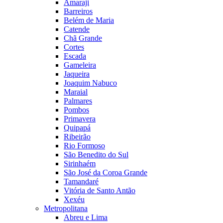
Amaraji
Barreiros
Belém de Maria
Catende
Chã Grande
Cortes
Escada
Gameleira
Jaqueira
Joaquim Nabuco
Maraial
Palmares
Pombos
Primavera
Quipapá
Ribeirão
Rio Formoso
São Benedito do Sul
Sirinhaém
São José da Coroa Grande
Tamandaré
Vitória de Santo Antão
Xexéu
Metropolitana
Abreu e Lima