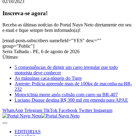
02/10/2023
Inscreva-se agora!
Receba as últimas notícias do Portal Nayn Neto diretamente em seu
e-mail e fique sempre bem informado(a)!
[email-posts-subscribers namefield="YES" desc=""
group="Public"]
Serra Talhada - PE, 6 de agosto de 2026
Últimas:
5 consequências de dirigir um carro irregular que todo
motorista deve conhecer
As máquinas caça-níqueis do Tigre
Agreste: Polícia apreende mais de 100kg de maconha na BR-
232
Motociclista morre após colisão com carro na BR-407
Luciano Duque destina R$ 300 mil em emenda para APAE
WhatsApp
Telegram
TikTok
Facebook
Twitter
Instagram
EDITORIAS