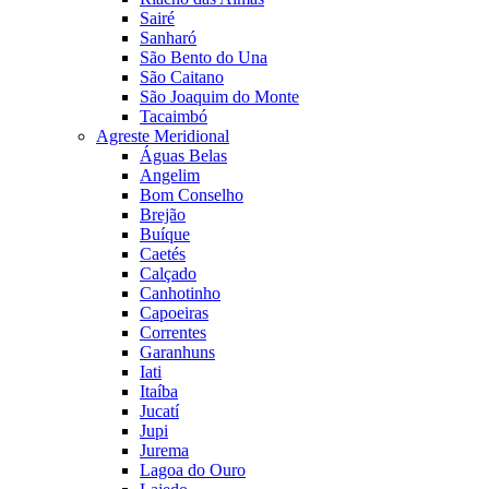
Sairé
Sanharó
São Bento do Una
São Caitano
São Joaquim do Monte
Tacaimbó
Agreste Meridional
Águas Belas
Angelim
Bom Conselho
Brejão
Buíque
Caetés
Calçado
Canhotinho
Capoeiras
Correntes
Garanhuns
Iati
Itaíba
Jucatí
Jupi
Jurema
Lagoa do Ouro