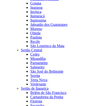
Goiana
Igarassu
Ipojuca
Itamaracá
Itapissuma
Jaboatão dos Guararapes
Moreno
Olinda
Paulista
Recife
São Lourenço da Mata
Sertão Central
Cedro
Mirandiba
Parnamirim
Salgueiro
São José do Belmonte
Serrita
Terra Nova
Verdejante
Sertão de Itaparica
Belém de São Francisco
Carnaubeira da Penha
Floresta
Itacuruba