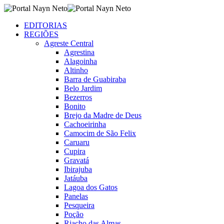
EDITORIAS
REGIÕES
Agreste Central
Agrestina
Alagoinha
Altinho
Barra de Guabiraba
Belo Jardim
Bezerros
Bonito
Brejo da Madre de Deus
Cachoeirinha
Camocim de São Felix
Caruaru
Cupira
Gravatá
Ibirajuba
Jatáuba
Lagoa dos Gatos
Panelas
Pesqueira
Poção
Riacho das Almas