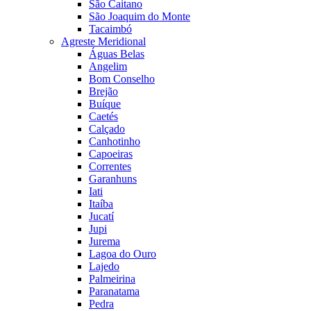
São Caitano
São Joaquim do Monte
Tacaimbó
Agreste Meridional
Águas Belas
Angelim
Bom Conselho
Brejão
Buíque
Caetés
Calçado
Canhotinho
Capoeiras
Correntes
Garanhuns
Iati
Itaíba
Jucatí
Jupi
Jurema
Lagoa do Ouro
Lajedo
Palmeirina
Paranatama
Pedra