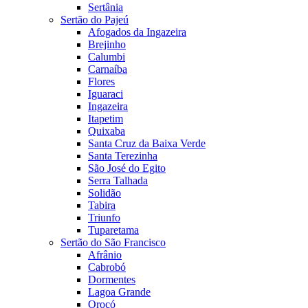
Sertânia
Sertão do Pajeú
Afogados da Ingazeira
Brejinho
Calumbi
Carnaíba
Flores
Iguaraci
Ingazeira
Itapetim
Quixaba
Santa Cruz da Baixa Verde
Santa Terezinha
São José do Egito
Serra Talhada
Solidão
Tabira
Triunfo
Tuparetama
Sertão do São Francisco
Afrânio
Cabrobó
Dormentes
Lagoa Grande
Orocó