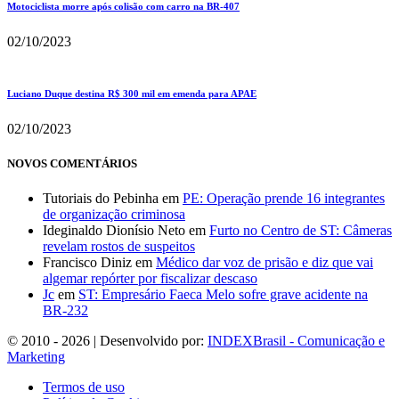
Motociclista morre após colisão com carro na BR-407
02/10/2023
Luciano Duque destina R$ 300 mil em emenda para APAE
02/10/2023
NOVOS COMENTÁRIOS
Tutoriais do Pebinha
em
PE: Operação prende 16 integrantes
de organização criminosa
Ideginaldo Dionísio Neto
em
Furto no Centro de ST: Câmeras
revelam rostos de suspeitos
Francisco Diniz
em
Médico dar voz de prisão e diz que vai
algemar repórter por fiscalizar descaso
Jc
em
ST: Empresário Faeca Melo sofre grave acidente na
BR-232
© 2010 - 2026 | Desenvolvido por:
INDEXBrasil - Comunicação e
Marketing
Termos de uso