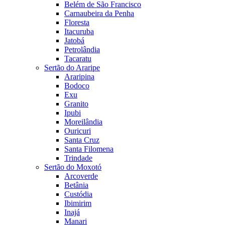
Belém de São Francisco
Carnaubeira da Penha
Floresta
Itacuruba
Jatobá
Petrolândia
Tacaratu
Sertão do Araripe
Araripina
Bodoco
Exu
Granito
Ipubi
Moreilândia
Ouricuri
Santa Cruz
Santa Filomena
Trindade
Sertão do Moxotó
Arcoverde
Betânia
Custódia
Ibimirim
Inajá
Manari