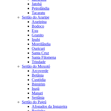
Jatobá
Petrolândia
Tacaratu
Sertão do Araripe
Araripina
Bodoco
Exu
Granito
Ipubi
Moreilândia
Ouricuri
Santa Cruz
Santa Filomena
Trindade
Sertão do Moxotó
Arcoverde
Betânia
Custódia
Ibimirim
Inajá
Manari
Sertânia
Sertão do Pajeú
Afogados da Ingazeira
Brejinho