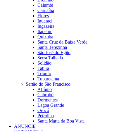
Calumbi
Carnaíba
Flores
Iguaraci
Ingazeira
Itapetim
Quixaba
Santa Cruz da Baixa Verde
Santa Terezinha
São José do Egito
Serra Talhada
Solidão
Tabira
Triunfo
Tuparetama
Sertão do São Francisco
Afrânio
Cabrobó
Dormentes
Lagoa Grande
Orocó
Petrolina
Santa Maria da Boa Vista
ANUNCIE