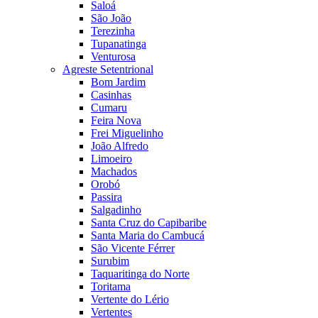
Saloá
São João
Terezinha
Tupanatinga
Venturosa
Agreste Setentrional
Bom Jardim
Casinhas
Cumaru
Feira Nova
Frei Miguelinho
João Alfredo
Limoeiro
Machados
Orobó
Passira
Salgadinho
Santa Cruz do Capibaribe
Santa Maria do Cambucá
São Vicente Férrer
Surubim
Taquaritinga do Norte
Toritama
Vertente do Lério
Vertentes