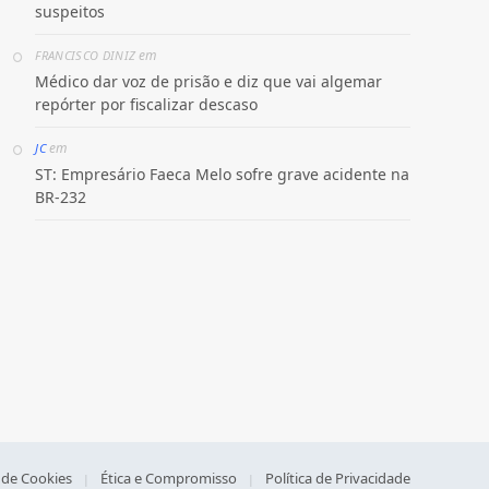
suspeitos
em
FRANCISCO DINIZ
Médico dar voz de prisão e diz que vai algemar
repórter por fiscalizar descaso
em
JC
ST: Empresário Faeca Melo sofre grave acidente na
BR-232
a de Cookies
Ética e Compromisso
Política de Privacidade