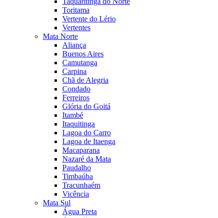
Taquaritinga do Norte
Toritama
Vertente do Lério
Vertentes
Mata Norte
Aliança
Buenos Aires
Camutanga
Carpina
Chã de Alegria
Condado
Ferreiros
Glória do Goitá
Itambé
Itaquitinga
Lagoa do Carro
Lagoa de Itaenga
Macaparana
Nazaré da Mata
Paudalho
Timbaúba
Tracunhaém
Vicência
Mata Sul
Água Preta