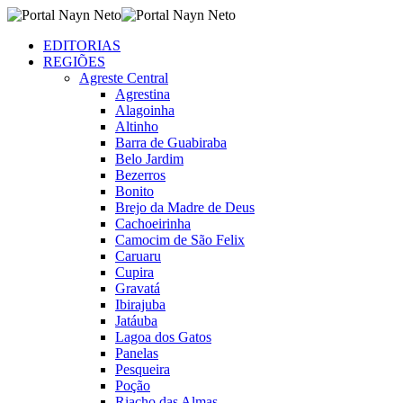
EDITORIAS
REGIÕES
Agreste Central
Agrestina
Alagoinha
Altinho
Barra de Guabiraba
Belo Jardim
Bezerros
Bonito
Brejo da Madre de Deus
Cachoeirinha
Camocim de São Felix
Caruaru
Cupira
Gravatá
Ibirajuba
Jatáuba
Lagoa dos Gatos
Panelas
Pesqueira
Poção
Riacho das Almas