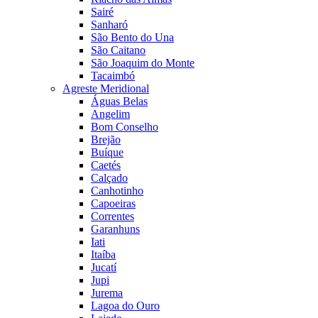
Sairé
Sanharó
São Bento do Una
São Caitano
São Joaquim do Monte
Tacaimbó
Agreste Meridional
Águas Belas
Angelim
Bom Conselho
Brejão
Buíque
Caetés
Calçado
Canhotinho
Capoeiras
Correntes
Garanhuns
Iati
Itaíba
Jucatí
Jupi
Jurema
Lagoa do Ouro