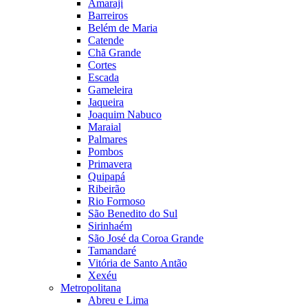
Amaraji
Barreiros
Belém de Maria
Catende
Chã Grande
Cortes
Escada
Gameleira
Jaqueira
Joaquim Nabuco
Maraial
Palmares
Pombos
Primavera
Quipapá
Ribeirão
Rio Formoso
São Benedito do Sul
Sirinhaém
São José da Coroa Grande
Tamandaré
Vitória de Santo Antão
Xexéu
Metropolitana
Abreu e Lima