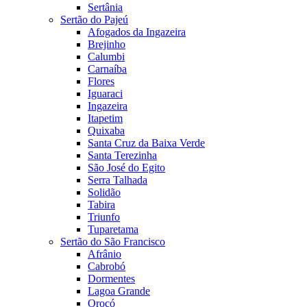
Sertânia
Sertão do Pajeú
Afogados da Ingazeira
Brejinho
Calumbi
Carnaíba
Flores
Iguaraci
Ingazeira
Itapetim
Quixaba
Santa Cruz da Baixa Verde
Santa Terezinha
São José do Egito
Serra Talhada
Solidão
Tabira
Triunfo
Tuparetama
Sertão do São Francisco
Afrânio
Cabrobó
Dormentes
Lagoa Grande
Orocó