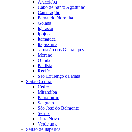
Araçoiaba
Cabo de Santo Agostinho
Camaragibe
Fernando Noronha
Goiana
Igarassu
Ipojuca
Itamaracá
Itapissuma
Jaboatão dos Guararapes
Moreno
Olinda
Paulista
Recife
São Lourenço da Mata
Sertão Central
Cedro
Mirandiba
Parnamirim
Salgueiro
São José do Belmonte
Serrita
Terra Nova
Verdejante
Sertão de Itaparica