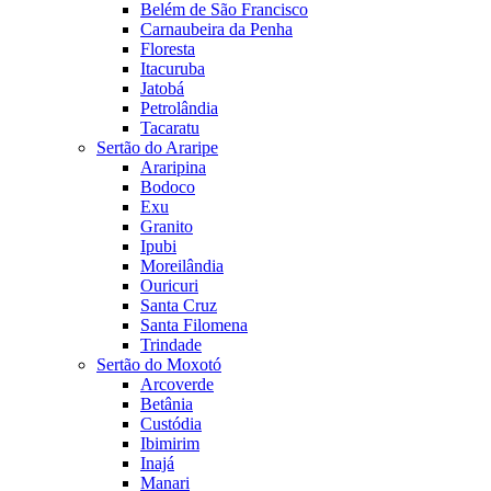
Belém de São Francisco
Carnaubeira da Penha
Floresta
Itacuruba
Jatobá
Petrolândia
Tacaratu
Sertão do Araripe
Araripina
Bodoco
Exu
Granito
Ipubi
Moreilândia
Ouricuri
Santa Cruz
Santa Filomena
Trindade
Sertão do Moxotó
Arcoverde
Betânia
Custódia
Ibimirim
Inajá
Manari