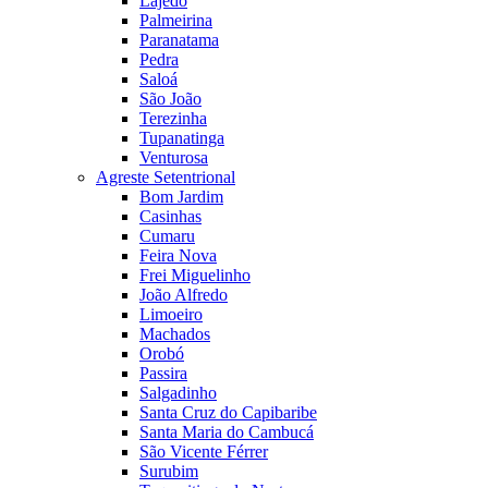
Lajedo
Palmeirina
Paranatama
Pedra
Saloá
São João
Terezinha
Tupanatinga
Venturosa
Agreste Setentrional
Bom Jardim
Casinhas
Cumaru
Feira Nova
Frei Miguelinho
João Alfredo
Limoeiro
Machados
Orobó
Passira
Salgadinho
Santa Cruz do Capibaribe
Santa Maria do Cambucá
São Vicente Férrer
Surubim