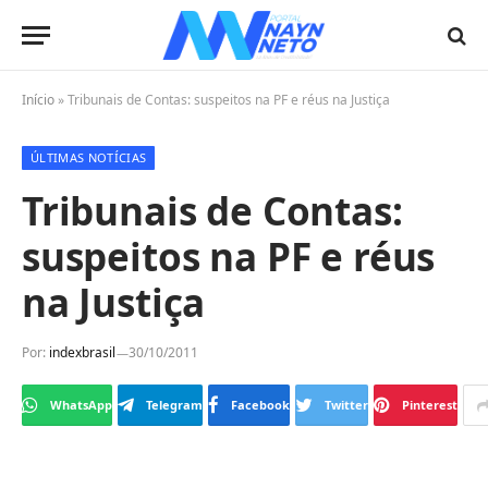
Início
»
Tribunais de Contas: suspeitos na PF e réus na Justiça
ÚLTIMAS NOTÍCIAS
Tribunais de Contas:
suspeitos na PF e réus
na Justiça
Por:
indexbrasil
30/10/2011
WhatsApp
Telegram
Facebook
Twitter
Pinterest