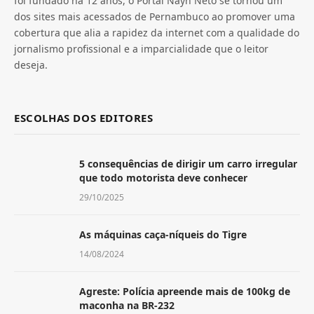
foi fundado há 12 anos, o Portal Nayn Neto se tornou um
dos sites mais acessados de Pernambuco ao promover uma
cobertura que alia a rapidez da internet com a qualidade do
jornalismo profissional e a imparcialidade que o leitor
deseja.
ESCOLHAS DOS EDITORES
5 consequências de dirigir um carro irregular
que todo motorista deve conhecer
29/10/2025
As máquinas caça-níqueis do Tigre
14/08/2024
Agreste: Polícia apreende mais de 100kg de
maconha na BR-232