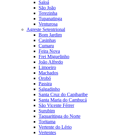
Saloá
São João
Terezinha
Tupanatinga
Venturosa
Agreste Setentrional
Bom Jardim
Casinhas
Cumaru
Feira Nova
Frei Miguelinho
João Alfredo
Limoeiro
Machados
Orobó
Passira
Salgadinho
Santa Cruz do Capibaribe
Santa Maria do Cambucá
São Vicente Férrer
Surubim
Taquaritinga do Norte
Toritama
Vertente do Lério
Vertentes