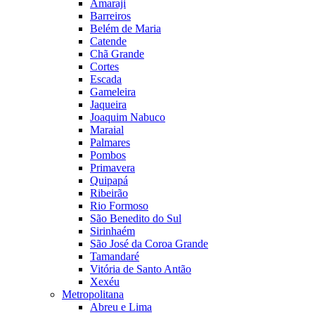
Amaraji
Barreiros
Belém de Maria
Catende
Chã Grande
Cortes
Escada
Gameleira
Jaqueira
Joaquim Nabuco
Maraial
Palmares
Pombos
Primavera
Quipapá
Ribeirão
Rio Formoso
São Benedito do Sul
Sirinhaém
São José da Coroa Grande
Tamandaré
Vitória de Santo Antão
Xexéu
Metropolitana
Abreu e Lima