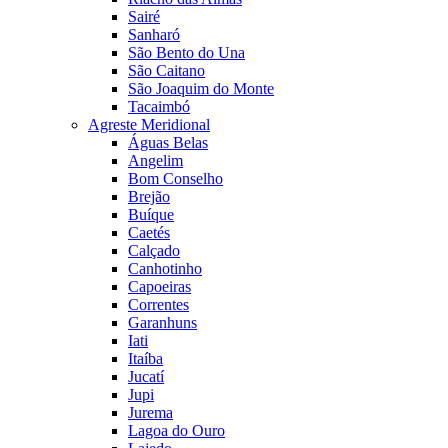
Sairé
Sanharó
São Bento do Una
São Caitano
São Joaquim do Monte
Tacaimbó
Agreste Meridional
Águas Belas
Angelim
Bom Conselho
Brejão
Buíque
Caetés
Calçado
Canhotinho
Capoeiras
Correntes
Garanhuns
Iati
Itaíba
Jucatí
Jupi
Jurema
Lagoa do Ouro