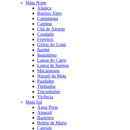
Mata Norte
Aliança
Buenos Aires
Camutanga
Carpina
Chã de Alegria
Condado
Ferreiros
Glória do Goitá
Itambé
Itaquitinga
Lagoa do Carro
Lagoa de Itaenga
Macaparana
Nazaré da Mata
Paudalho
Timbaúba
Tracunhaém
Vicência
Mata Sul
Água Preta
Amaraji
Barreiros
Belém de Maria
Catende