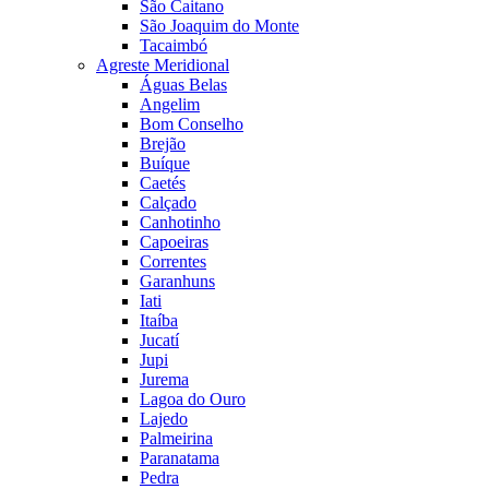
São Caitano
São Joaquim do Monte
Tacaimbó
Agreste Meridional
Águas Belas
Angelim
Bom Conselho
Brejão
Buíque
Caetés
Calçado
Canhotinho
Capoeiras
Correntes
Garanhuns
Iati
Itaíba
Jucatí
Jupi
Jurema
Lagoa do Ouro
Lajedo
Palmeirina
Paranatama
Pedra