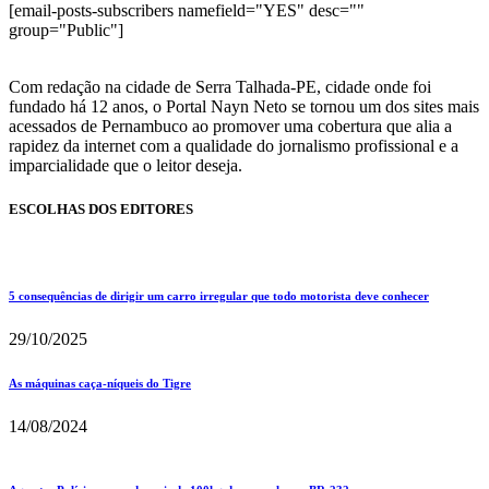
[email-posts-subscribers namefield="YES" desc=""
group="Public"]
Com redação na cidade de Serra Talhada-PE, cidade onde foi
fundado há 12 anos, o Portal Nayn Neto se tornou um dos sites mais
acessados de Pernambuco ao promover uma cobertura que alia a
rapidez da internet com a qualidade do jornalismo profissional e a
imparcialidade que o leitor deseja.
ESCOLHAS DOS EDITORES
5 consequências de dirigir um carro irregular que todo motorista deve conhecer
29/10/2025
As máquinas caça-níqueis do Tigre
14/08/2024