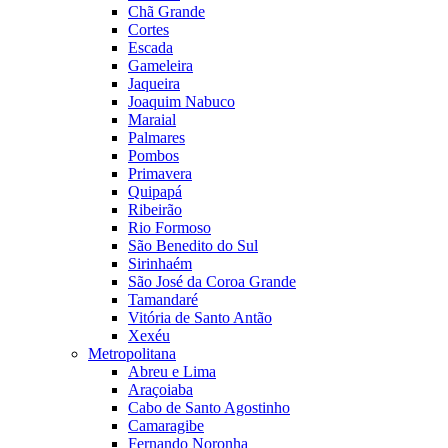
Chã Grande
Cortes
Escada
Gameleira
Jaqueira
Joaquim Nabuco
Maraial
Palmares
Pombos
Primavera
Quipapá
Ribeirão
Rio Formoso
São Benedito do Sul
Sirinhaém
São José da Coroa Grande
Tamandaré
Vitória de Santo Antão
Xexéu
Metropolitana
Abreu e Lima
Araçoiaba
Cabo de Santo Agostinho
Camaragibe
Fernando Noronha