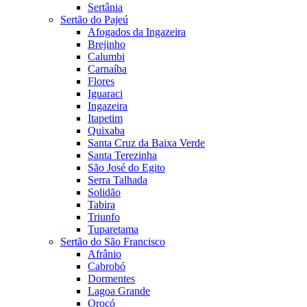
Sertânia
Sertão do Pajeú
Afogados da Ingazeira
Brejinho
Calumbi
Carnaíba
Flores
Iguaraci
Ingazeira
Itapetim
Quixaba
Santa Cruz da Baixa Verde
Santa Terezinha
São José do Egito
Serra Talhada
Solidão
Tabira
Triunfo
Tuparetama
Sertão do São Francisco
Afrânio
Cabrobó
Dormentes
Lagoa Grande
Orocó