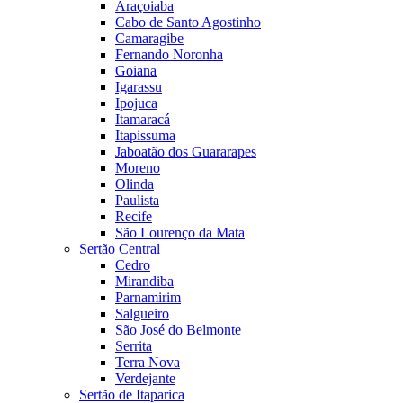
Araçoiaba
Cabo de Santo Agostinho
Camaragibe
Fernando Noronha
Goiana
Igarassu
Ipojuca
Itamaracá
Itapissuma
Jaboatão dos Guararapes
Moreno
Olinda
Paulista
Recife
São Lourenço da Mata
Sertão Central
Cedro
Mirandiba
Parnamirim
Salgueiro
São José do Belmonte
Serrita
Terra Nova
Verdejante
Sertão de Itaparica