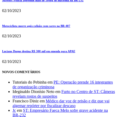
Agreste: Polícia apreende mais de 100kg de maconha na BR-232
02/10/2023
Motociclista morre após colisão com carro na BR-407
02/10/2023
Luciano Duque destina R$ 300 mil em emenda para APAE
02/10/2023
NOVOS COMENTÁRIOS
Tutoriais do Pebinha
em
PE: Operação prende 16 integrantes
de organização criminosa
Ideginaldo Dionísio Neto
em
Furto no Centro de ST: Câmeras
revelam rostos de suspeitos
Francisco Diniz
em
Médico dar voz de prisão e diz que vai
algemar repórter por fiscalizar descaso
Jc
em
ST: Empresário Faeca Melo sofre grave acidente na
BR-232