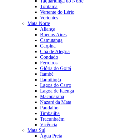
Taquaritinga do Norte
Toritama
Vertente do Lério
Vertentes
Mata Norte
Aliança
Buenos Aires
Camutanga
Carpina
Chã de Alegria
Condado
Ferreiros
Glória do Goitá
Itambé
Itaquitinga
Lagoa do Carro
Lagoa de Itaenga
Macaparana
Nazaré da Mata
Paudalho
Timbaúba
Tracunhaém
Vicência
Mata Sul
Água Preta