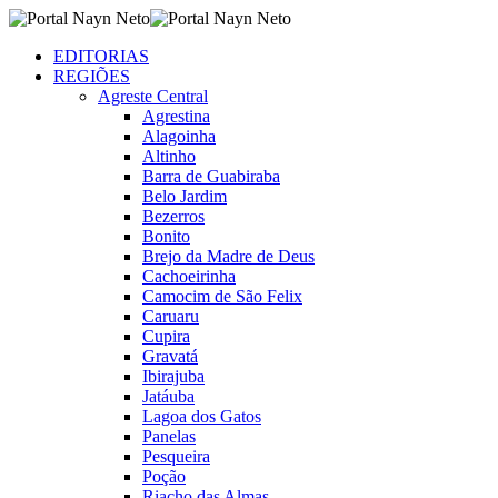
EDITORIAS
REGIÕES
Agreste Central
Agrestina
Alagoinha
Altinho
Barra de Guabiraba
Belo Jardim
Bezerros
Bonito
Brejo da Madre de Deus
Cachoeirinha
Camocim de São Felix
Caruaru
Cupira
Gravatá
Ibirajuba
Jatáuba
Lagoa dos Gatos
Panelas
Pesqueira
Poção
Riacho das Almas