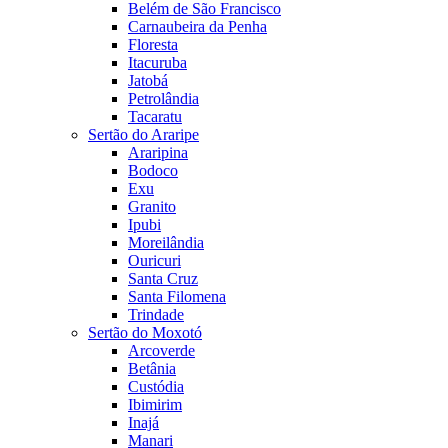
Belém de São Francisco
Carnaubeira da Penha
Floresta
Itacuruba
Jatobá
Petrolândia
Tacaratu
Sertão do Araripe
Araripina
Bodoco
Exu
Granito
Ipubi
Moreilândia
Ouricuri
Santa Cruz
Santa Filomena
Trindade
Sertão do Moxotó
Arcoverde
Betânia
Custódia
Ibimirim
Inajá
Manari