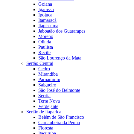
Goiana
Igarassu
Ipojuca
Itamaracá
Itapissuma
Jaboatão dos Guararapes
Moreno
Olinda
Paulista
Recife
São Lourenço da Mata
Sertão Central
Cedro
Mirandiba
Parnamirim
Salgueiro
São José do Belmonte
Serrita
Terra Nova
Verdejante
Sertão de Itaparica
Belém de São Francisco
Carnaubeira da Penha
Floresta
Itacuruba