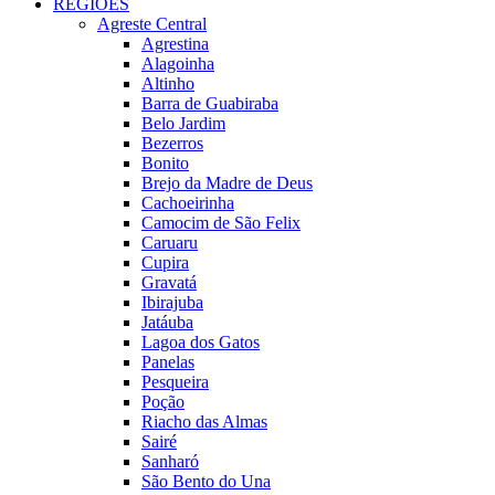
REGIÕES
Agreste Central
Agrestina
Alagoinha
Altinho
Barra de Guabiraba
Belo Jardim
Bezerros
Bonito
Brejo da Madre de Deus
Cachoeirinha
Camocim de São Felix
Caruaru
Cupira
Gravatá
Ibirajuba
Jatáuba
Lagoa dos Gatos
Panelas
Pesqueira
Poção
Riacho das Almas
Sairé
Sanharó
São Bento do Una