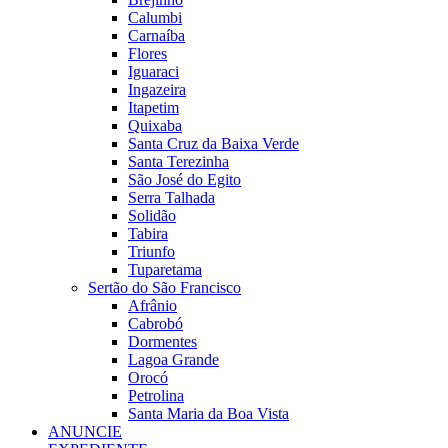
Calumbi
Carnaíba
Flores
Iguaraci
Ingazeira
Itapetim
Quixaba
Santa Cruz da Baixa Verde
Santa Terezinha
São José do Egito
Serra Talhada
Solidão
Tabira
Triunfo
Tuparetama
Sertão do São Francisco
Afrânio
Cabrobó
Dormentes
Lagoa Grande
Orocó
Petrolina
Santa Maria da Boa Vista
ANUNCIE