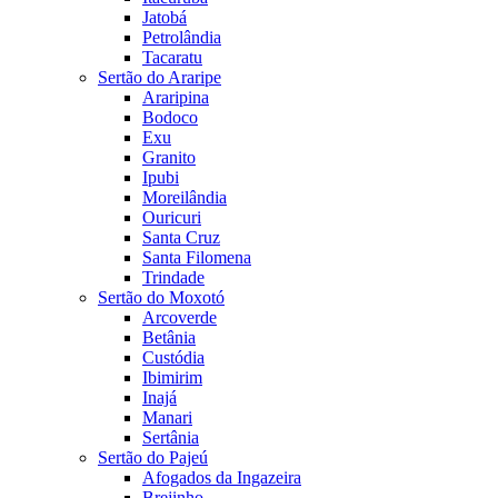
Jatobá
Petrolândia
Tacaratu
Sertão do Araripe
Araripina
Bodoco
Exu
Granito
Ipubi
Moreilândia
Ouricuri
Santa Cruz
Santa Filomena
Trindade
Sertão do Moxotó
Arcoverde
Betânia
Custódia
Ibimirim
Inajá
Manari
Sertânia
Sertão do Pajeú
Afogados da Ingazeira
Brejinho