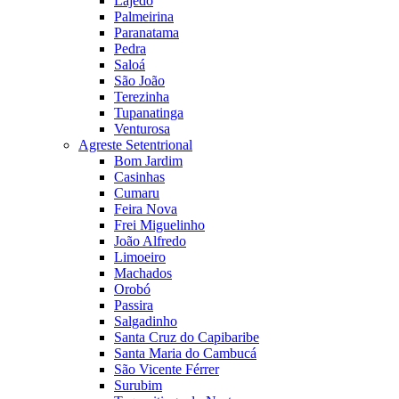
Lajedo
Palmeirina
Paranatama
Pedra
Saloá
São João
Terezinha
Tupanatinga
Venturosa
Agreste Setentrional
Bom Jardim
Casinhas
Cumaru
Feira Nova
Frei Miguelinho
João Alfredo
Limoeiro
Machados
Orobó
Passira
Salgadinho
Santa Cruz do Capibaribe
Santa Maria do Cambucá
São Vicente Férrer
Surubim