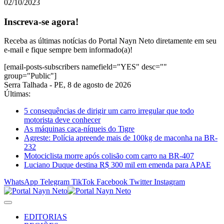
02/10/2023
Inscreva-se agora!
Receba as últimas notícias do Portal Nayn Neto diretamente em seu
e-mail e fique sempre bem informado(a)!
[email-posts-subscribers namefield="YES" desc=""
group="Public"]
Serra Talhada - PE, 8 de agosto de 2026
Últimas:
5 consequências de dirigir um carro irregular que todo
motorista deve conhecer
As máquinas caça-níqueis do Tigre
Agreste: Polícia apreende mais de 100kg de maconha na BR-
232
Motociclista morre após colisão com carro na BR-407
Luciano Duque destina R$ 300 mil em emenda para APAE
WhatsApp
Telegram
TikTok
Facebook
Twitter
Instagram
EDITORIAS