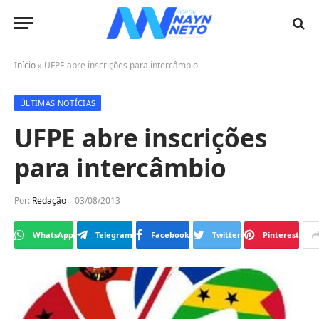
Início
»
UFPE abre inscrições para intercâmbio
ÚLTIMAS NOTÍCIAS
UFPE abre inscrições
para intercâmbio
Por:
Redação
03/08/2013
WhatsApp
Telegram
Facebook
Twitter
Pinterest