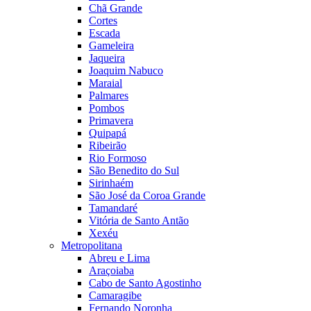
Chã Grande
Cortes
Escada
Gameleira
Jaqueira
Joaquim Nabuco
Maraial
Palmares
Pombos
Primavera
Quipapá
Ribeirão
Rio Formoso
São Benedito do Sul
Sirinhaém
São José da Coroa Grande
Tamandaré
Vitória de Santo Antão
Xexéu
Metropolitana
Abreu e Lima
Araçoiaba
Cabo de Santo Agostinho
Camaragibe
Fernando Noronha