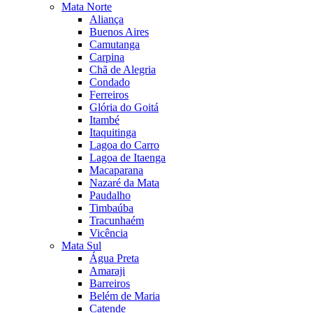
Mata Norte
Aliança
Buenos Aires
Camutanga
Carpina
Chã de Alegria
Condado
Ferreiros
Glória do Goitá
Itambé
Itaquitinga
Lagoa do Carro
Lagoa de Itaenga
Macaparana
Nazaré da Mata
Paudalho
Timbaúba
Tracunhaém
Vicência
Mata Sul
Água Preta
Amaraji
Barreiros
Belém de Maria
Catende