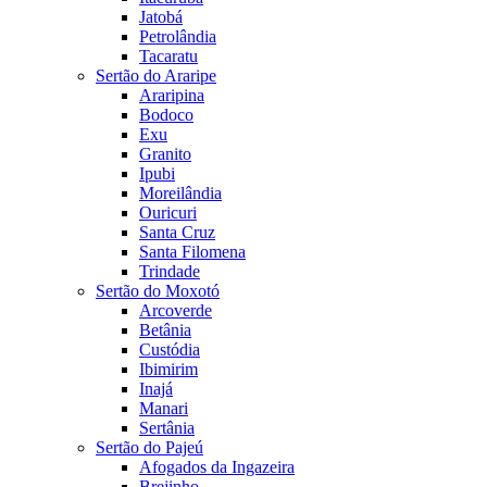
Jatobá
Petrolândia
Tacaratu
Sertão do Araripe
Araripina
Bodoco
Exu
Granito
Ipubi
Moreilândia
Ouricuri
Santa Cruz
Santa Filomena
Trindade
Sertão do Moxotó
Arcoverde
Betânia
Custódia
Ibimirim
Inajá
Manari
Sertânia
Sertão do Pajeú
Afogados da Ingazeira
Brejinho