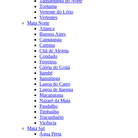
Taquaritinga do Norte
Toritama
Vertente do Lério
Vertentes
Mata Norte
Aliança
Buenos Aires
Camutanga
Carpina
Chã de Alegria
Condado
Ferreiros
Glória do Goitá
Itambé
Itaquitinga
Lagoa do Carro
Lagoa de Itaenga
Macaparana
Nazaré da Mata
Paudalho
Timbaúba
Tracunhaém
Vicência
Mata Sul
Água Preta