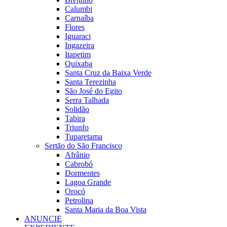
Calumbi
Carnaíba
Flores
Iguaraci
Ingazeira
Itapetim
Quixaba
Santa Cruz da Baixa Verde
Santa Terezinha
São José do Egito
Serra Talhada
Solidão
Tabira
Triunfo
Tuparetama
Sertão do São Francisco
Afrânio
Cabrobó
Dormentes
Lagoa Grande
Orocó
Petrolina
Santa Maria da Boa Vista
ANUNCIE