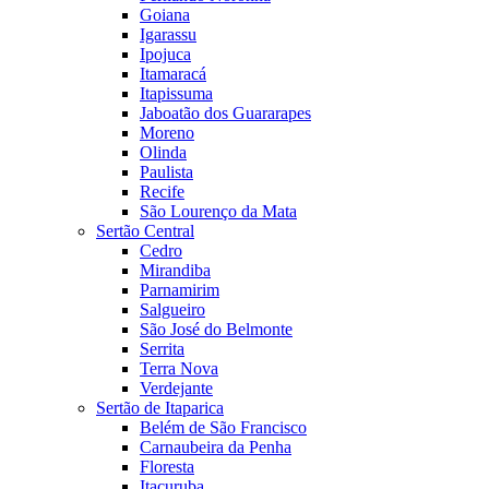
Goiana
Igarassu
Ipojuca
Itamaracá
Itapissuma
Jaboatão dos Guararapes
Moreno
Olinda
Paulista
Recife
São Lourenço da Mata
Sertão Central
Cedro
Mirandiba
Parnamirim
Salgueiro
São José do Belmonte
Serrita
Terra Nova
Verdejante
Sertão de Itaparica
Belém de São Francisco
Carnaubeira da Penha
Floresta
Itacuruba