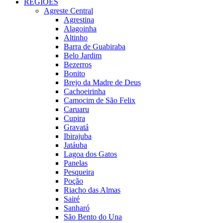
REGIÕES
Agreste Central
Agrestina
Alagoinha
Altinho
Barra de Guabiraba
Belo Jardim
Bezerros
Bonito
Brejo da Madre de Deus
Cachoeirinha
Camocim de São Felix
Caruaru
Cupira
Gravatá
Ibirajuba
Jatáuba
Lagoa dos Gatos
Panelas
Pesqueira
Poção
Riacho das Almas
Sairé
Sanharó
São Bento do Una