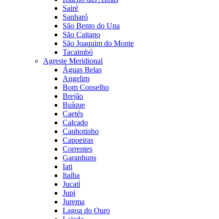
Sairé
Sanharó
São Bento do Una
São Caitano
São Joaquim do Monte
Tacaimbó
Agreste Meridional
Águas Belas
Angelim
Bom Conselho
Brejão
Buíque
Caetés
Calçado
Canhotinho
Capoeiras
Correntes
Garanhuns
Iati
Itaíba
Jucatí
Jupi
Jurema
Lagoa do Ouro