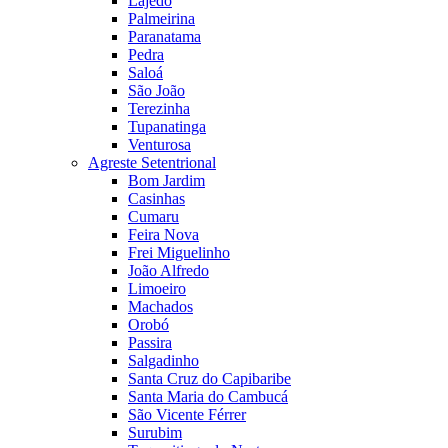
Lajedo
Palmeirina
Paranatama
Pedra
Saloá
São João
Terezinha
Tupanatinga
Venturosa
Agreste Setentrional
Bom Jardim
Casinhas
Cumaru
Feira Nova
Frei Miguelinho
João Alfredo
Limoeiro
Machados
Orobó
Passira
Salgadinho
Santa Cruz do Capibaribe
Santa Maria do Cambucá
São Vicente Férrer
Surubim