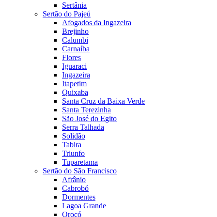
Sertânia
Sertão do Pajeú
Afogados da Ingazeira
Brejinho
Calumbi
Carnaíba
Flores
Iguaraci
Ingazeira
Itapetim
Quixaba
Santa Cruz da Baixa Verde
Santa Terezinha
São José do Egito
Serra Talhada
Solidão
Tabira
Triunfo
Tuparetama
Sertão do São Francisco
Afrânio
Cabrobó
Dormentes
Lagoa Grande
Orocó