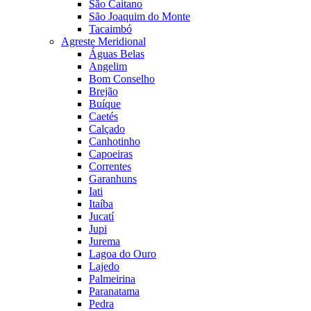
São Caitano
São Joaquim do Monte
Tacaimbó
Agreste Meridional
Águas Belas
Angelim
Bom Conselho
Brejão
Buíque
Caetés
Calçado
Canhotinho
Capoeiras
Correntes
Garanhuns
Iati
Itaíba
Jucatí
Jupi
Jurema
Lagoa do Ouro
Lajedo
Palmeirina
Paranatama
Pedra