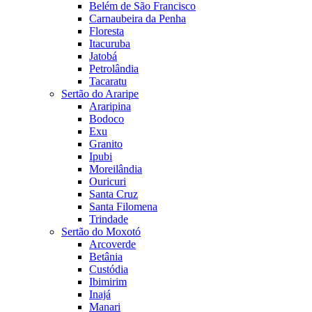
Belém de São Francisco
Carnaubeira da Penha
Floresta
Itacuruba
Jatobá
Petrolândia
Tacaratu
Sertão do Araripe
Araripina
Bodoco
Exu
Granito
Ipubi
Moreilândia
Ouricuri
Santa Cruz
Santa Filomena
Trindade
Sertão do Moxotó
Arcoverde
Betânia
Custódia
Ibimirim
Inajá
Manari