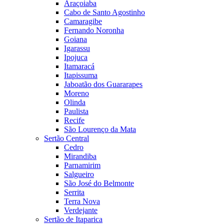
Araçoiaba
Cabo de Santo Agostinho
Camaragibe
Fernando Noronha
Goiana
Igarassu
Ipojuca
Itamaracá
Itapissuma
Jaboatão dos Guararapes
Moreno
Olinda
Paulista
Recife
São Lourenço da Mata
Sertão Central
Cedro
Mirandiba
Parnamirim
Salgueiro
São José do Belmonte
Serrita
Terra Nova
Verdejante
Sertão de Itaparica