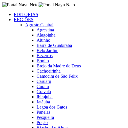
EDITORIAS
REGIÕES
Agreste Central
Agrestina
Alagoinha
Altinho
Barra de Guabiraba
Belo Jardim
Bezerros
Bonito
Brejo da Madre de Deus
Cachoeirinha
Camocim de São Felix
Caruaru
Cupira
Gravatá
Ibirajuba
Jatáuba
Lagoa dos Gatos
Panelas
Pesqueira
Poção
Riacho das Almas