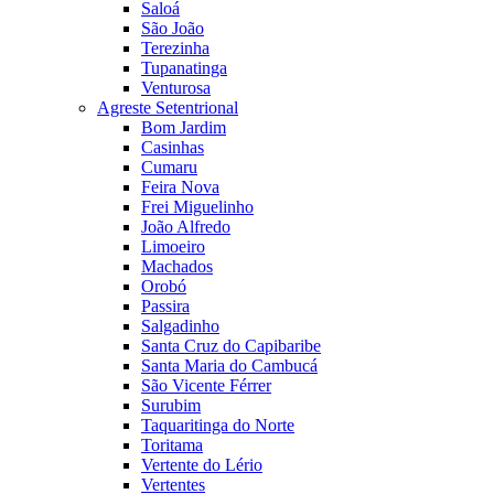
Saloá
São João
Terezinha
Tupanatinga
Venturosa
Agreste Setentrional
Bom Jardim
Casinhas
Cumaru
Feira Nova
Frei Miguelinho
João Alfredo
Limoeiro
Machados
Orobó
Passira
Salgadinho
Santa Cruz do Capibaribe
Santa Maria do Cambucá
São Vicente Férrer
Surubim
Taquaritinga do Norte
Toritama
Vertente do Lério
Vertentes