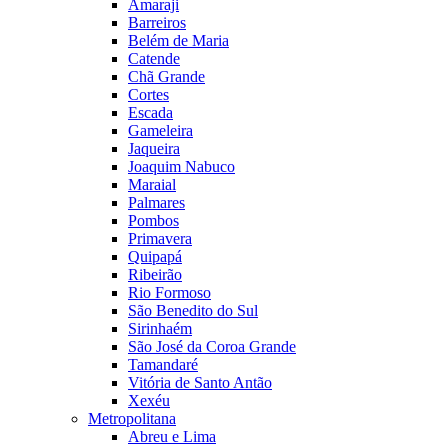
Amaraji
Barreiros
Belém de Maria
Catende
Chã Grande
Cortes
Escada
Gameleira
Jaqueira
Joaquim Nabuco
Maraial
Palmares
Pombos
Primavera
Quipapá
Ribeirão
Rio Formoso
São Benedito do Sul
Sirinhaém
São José da Coroa Grande
Tamandaré
Vitória de Santo Antão
Xexéu
Metropolitana
Abreu e Lima