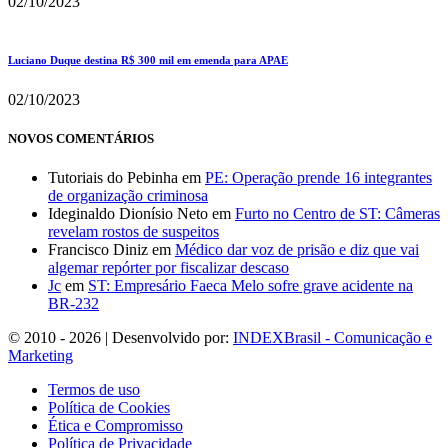
02/10/2023
Luciano Duque destina R$ 300 mil em emenda para APAE
02/10/2023
NOVOS COMENTÁRIOS
Tutoriais do Pebinha
em
PE: Operação prende 16 integrantes
de organização criminosa
Ideginaldo Dionísio Neto
em
Furto no Centro de ST: Câmeras
revelam rostos de suspeitos
Francisco Diniz
em
Médico dar voz de prisão e diz que vai
algemar repórter por fiscalizar descaso
Jc
em
ST: Empresário Faeca Melo sofre grave acidente na
BR-232
© 2010 - 2026 | Desenvolvido por:
INDEXBrasil - Comunicação e
Marketing
Termos de uso
Política de Cookies
Ética e Compromisso
Política de Privacidade