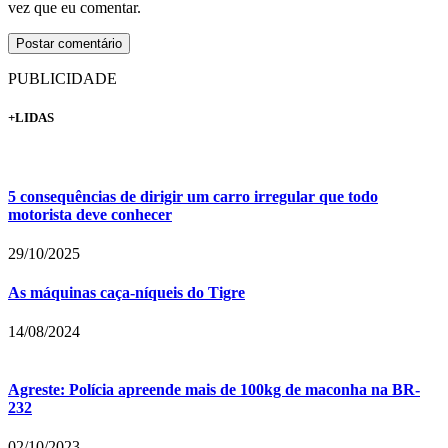
vez que eu comentar.
PUBLICIDADE
+LIDAS
5 consequências de dirigir um carro irregular que todo
motorista deve conhecer
29/10/2025
As máquinas caça-níqueis do Tigre
14/08/2024
Agreste: Polícia apreende mais de 100kg de maconha na BR-
232
02/10/2023