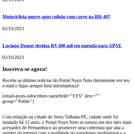
Motociclista morre após colisão com carro na BR-407
02/10/2023
Luciano Duque destina R$ 300 mil em emenda para APAE
02/10/2023
Inscreva-se agora!
Receba as últimas notícias do Portal Nayn Neto diretamente em seu
e-mail e fique sempre bem informado(a)!
[email-posts-subscribers namefield="YES" desc=""
group="Public"]
Com redação na cidade de Serra Talhada-PE, cidade onde foi
fundado há 12 anos, o Portal Nayn Neto se tornou um dos sites mais
acessados de Pernambuco ao promover uma cobertura que alia a
rapidez da internet com a qualidade do jornalismo profissional e a