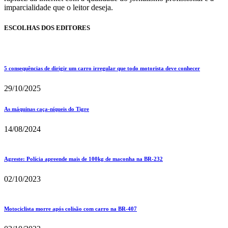
imparcialidade que o leitor deseja.
ESCOLHAS DOS EDITORES
5 consequências de dirigir um carro irregular que todo motorista deve conhecer
29/10/2025
As máquinas caça-níqueis do Tigre
14/08/2024
Agreste: Polícia apreende mais de 100kg de maconha na BR-232
02/10/2023
Motociclista morre após colisão com carro na BR-407