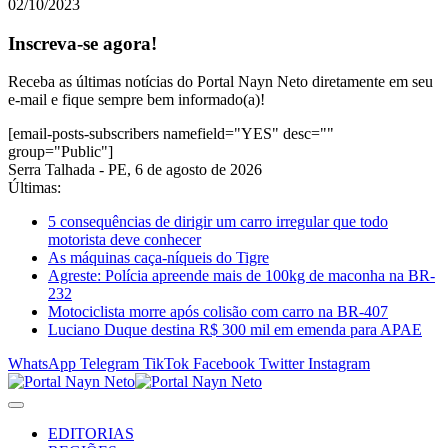
02/10/2023
Inscreva-se agora!
Receba as últimas notícias do Portal Nayn Neto diretamente em seu
e-mail e fique sempre bem informado(a)!
[email-posts-subscribers namefield="YES" desc=""
group="Public"]
Serra Talhada - PE, 6 de agosto de 2026
Últimas:
5 consequências de dirigir um carro irregular que todo
motorista deve conhecer
As máquinas caça-níqueis do Tigre
Agreste: Polícia apreende mais de 100kg de maconha na BR-
232
Motociclista morre após colisão com carro na BR-407
Luciano Duque destina R$ 300 mil em emenda para APAE
WhatsApp
Telegram
TikTok
Facebook
Twitter
Instagram
EDITORIAS