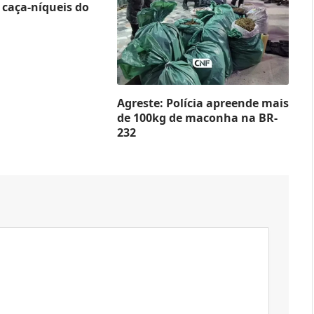
caça-níqueis do
Agreste: Polícia apreende mais
de 100kg de maconha na BR-
232