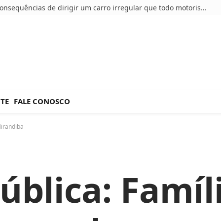
5 consequências de dirigir um carro irregular que todo motorista deve conhecer
NTE
FALE CONOSCO
Mirandiba
ública: Famíl