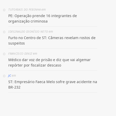
em
TUTORIAIS DO PEBINHA
PE: Operação prende 16 integrantes de
organização criminosa
em
IDEGINALDO DIONÍSIO NETO
Furto no Centro de ST: Câmeras revelam rostos de
suspeitos
em
FRANCISCO DINIZ
Médico dar voz de prisão e diz que vai algemar
repórter por fiscalizar descaso
em
JC
ST: Empresário Faeca Melo sofre grave acidente na
BR-232