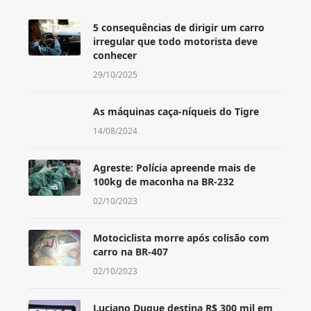
5 consequências de dirigir um carro
irregular que todo motorista deve
conhecer
29/10/2025
As máquinas caça-níqueis do Tigre
14/08/2024
Agreste: Polícia apreende mais de
100kg de maconha na BR-232
02/10/2023
Motociclista morre após colisão com
carro na BR-407
02/10/2023
Luciano Duque destina R$ 300 mil em