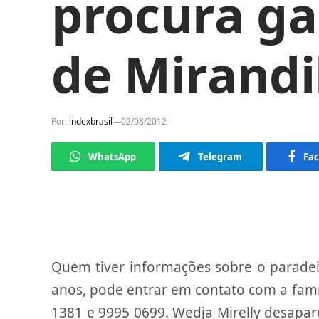
procura ga
de Mirand
Por:
indexbrasil
02/08/2012
WhatsApp
Telegram
Fa
Quem tiver informações sobre o paradeir
anos, pode entrar em contato com a famí
1381 e 9995 0699. Wedja Mirelly desapar