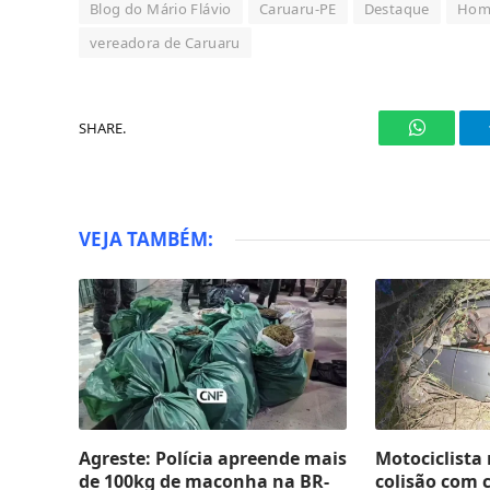
Blog do Mário Flávio
Caruaru-PE
Destaque
Homi
vereadora de Caruaru
SHARE.
WhatsAp
VEJA TAMBÉM:
Agreste: Polícia apreende mais
Motociclista
de 100kg de maconha na BR-
colisão com 