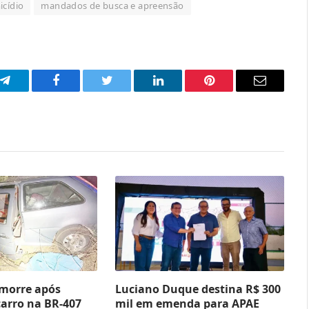
cídio
mandados de busca e apreensão
p
Telegram
Facebook
Twitter
LinkedIn
Pinterest
Email
 morre após
Luciano Duque destina R$ 300
carro na BR-407
mil em emenda para APAE