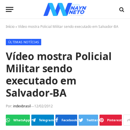
Início
»
Vídeo mostra Policial Militar sendo executado em Salvador-BA
ÚLTIMAS NOTÍCIAS
Vídeo mostra Policial
Militar sendo
executado em
Salvador-BA
Por:
indexbrasil
12/02/2012
WhatsApp
Telegram
Facebook
Twitter
Pinterest