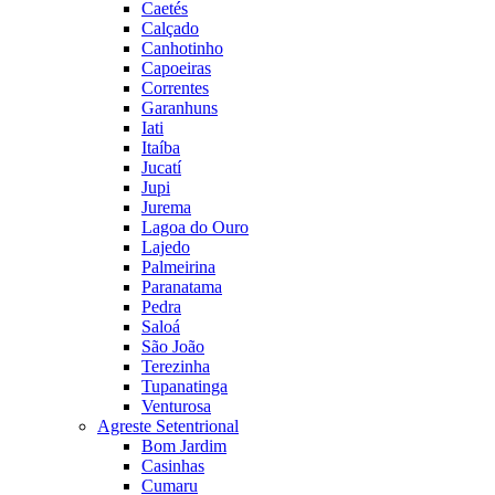
Caetés
Calçado
Canhotinho
Capoeiras
Correntes
Garanhuns
Iati
Itaíba
Jucatí
Jupi
Jurema
Lagoa do Ouro
Lajedo
Palmeirina
Paranatama
Pedra
Saloá
São João
Terezinha
Tupanatinga
Venturosa
Agreste Setentrional
Bom Jardim
Casinhas
Cumaru