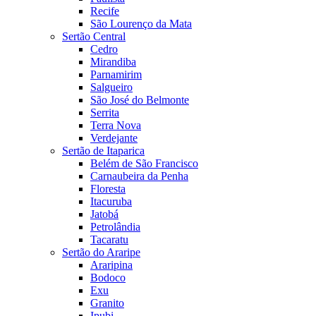
Recife
São Lourenço da Mata
Sertão Central
Cedro
Mirandiba
Parnamirim
Salgueiro
São José do Belmonte
Serrita
Terra Nova
Verdejante
Sertão de Itaparica
Belém de São Francisco
Carnaubeira da Penha
Floresta
Itacuruba
Jatobá
Petrolândia
Tacaratu
Sertão do Araripe
Araripina
Bodoco
Exu
Granito
Ipubi