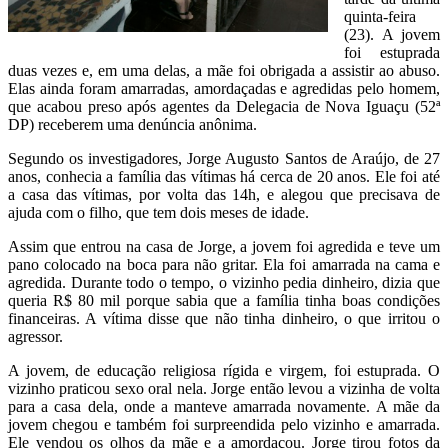
quinta-feira
(23). A jovem
foi estuprada
duas vezes e, em uma delas, a mãe foi obrigada a assistir ao abuso.
Elas ainda foram amarradas, amordaçadas e agredidas pelo homem,
que acabou preso após agentes da Delegacia de Nova Iguaçu (52ª
DP) receberem uma denúncia anônima.
Segundo os investigadores, Jorge Augusto Santos de Araújo, de 27
anos, conhecia a família das vítimas há cerca de 20 anos. Ele foi até
a casa das vítimas, por volta das 14h, e alegou que precisava de
ajuda com o filho, que tem dois meses de idade.
Assim que entrou na casa de Jorge, a jovem foi agredida e teve um
pano colocado na boca para não gritar. Ela foi amarrada na cama e
agredida. Durante todo o tempo, o vizinho pedia dinheiro, dizia que
queria R$ 80 mil porque sabia que a família tinha boas condições
financeiras. A vítima disse que não tinha dinheiro, o que irritou o
agressor.
A jovem, de educação religiosa rígida e virgem, foi estuprada. O
vizinho praticou sexo oral nela. Jorge então levou a vizinha de volta
para a casa dela, onde a manteve amarrada novamente. A mãe da
jovem chegou e também foi surpreendida pelo vizinho e amarrada.
Ele vendou os olhos da mãe e a amordaçou. Jorge tirou fotos da