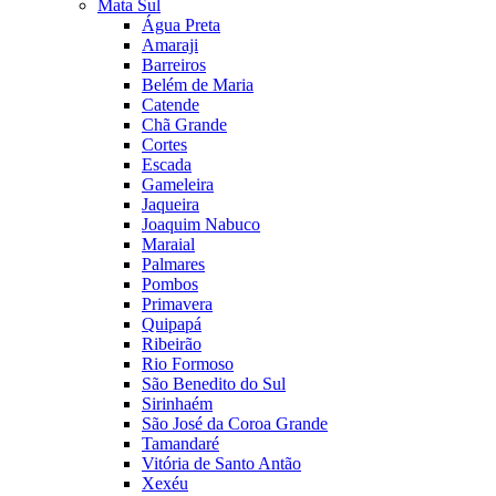
Mata Sul
Água Preta
Amaraji
Barreiros
Belém de Maria
Catende
Chã Grande
Cortes
Escada
Gameleira
Jaqueira
Joaquim Nabuco
Maraial
Palmares
Pombos
Primavera
Quipapá
Ribeirão
Rio Formoso
São Benedito do Sul
Sirinhaém
São José da Coroa Grande
Tamandaré
Vitória de Santo Antão
Xexéu