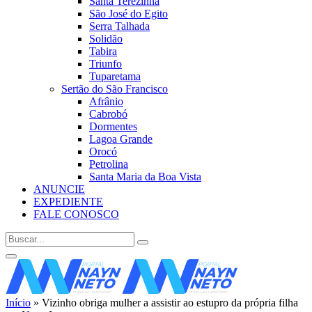
Santa Terezinha
São José do Egito
Serra Talhada
Solidão
Tabira
Triunfo
Tuparetama
Sertão do São Francisco
Afrânio
Cabrobó
Dormentes
Lagoa Grande
Orocó
Petrolina
Santa Maria da Boa Vista
ANUNCIE
EXPEDIENTE
FALE CONOSCO
Início
»
Vizinho obriga mulher a assistir ao estupro da própria filha