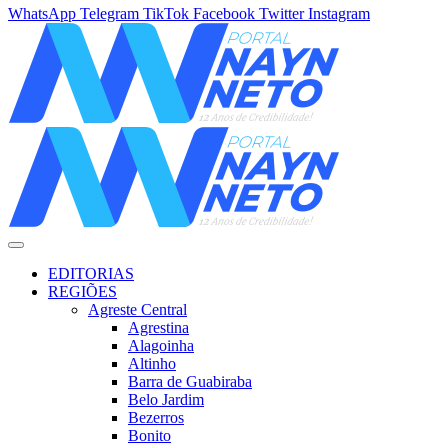
WhatsApp
Telegram
TikTok
Facebook
Twitter
Instagram
EDITORIAS
REGIÕES
Agreste Central
Agrestina
Alagoinha
Altinho
Barra de Guabiraba
Belo Jardim
Bezerros
Bonito