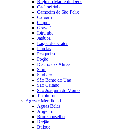
Brejo da Madre de Deus
Cachoeirinha
Camocim de São Felix
Caruaru
Cupira
Gravatá
Ibirajuba
Jatáuba
Lagoa dos Gatos
Panelas
Pesqueira
Poção
Riacho das Almas
Sairé
Sanharó
São Bento do Una
São Caitano
São Joaquim do Monte
Tacaimbó
Agreste Meridional
Águas Belas
Angelim
Bom Conselho
Brejão
Buíque