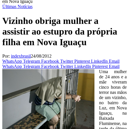
em Nova Iguaçu
Últimas Notícias
Vizinho obriga mulher a
assistir ao estupro da própria
filha em Nova Iguaçu
Por:
indexbrasil
24/08/2012
WhatsApp
Telegram
Facebook
Twitter
Pinterest
LinkedIn
Email
WhatsApp
Telegram
Facebook
Twitter
LinkedIn
Pinterest
Email
Uma mulher
de 24 anos e a
mãe viveram
cinco horas de
terror nas mãos
de um vizinho,
no bairro da
Luz, em Nova
Iguaçu, na
Baixada
Fluminense, na
tarde da última