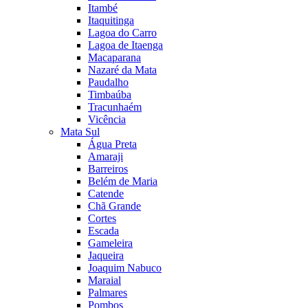
Itambé
Itaquitinga
Lagoa do Carro
Lagoa de Itaenga
Macaparana
Nazaré da Mata
Paudalho
Timbaúba
Tracunhaém
Vicência
Mata Sul
Água Preta
Amaraji
Barreiros
Belém de Maria
Catende
Chã Grande
Cortes
Escada
Gameleira
Jaqueira
Joaquim Nabuco
Maraial
Palmares
Pombos