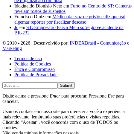
de organização criminosa
Ideginaldo Dionísio Neto
em
Furto no Centro de ST: Câmeras
revelam rostos de suspeitos
Francisco Diniz
em
Médico dar voz de prisão e diz que vai
algemar repórter por fiscalizar descaso
Jc
em
ST: Empresário Faeca Melo sofre grave acidente na
BR-232
© 2010 - 2026 | Desenvolvido por:
INDEXBrasil - Comunicação e
Marketing
Termos de uso
Política de Cookies
Ética e Compromisso
Política de Privacidade
Submit
Digite acima e pressione
Enter
para procurar. Pressione
Esc
para
cancelar.
Usamos cookies em nosso site para oferecer a você a experiência
mais relevante, lembrando suas preferências e visitas repetidas.
Clicando “Aceitar”, você concorda com o uso de TODOS os
cookies.
Não venda minhas informações pessoais
.