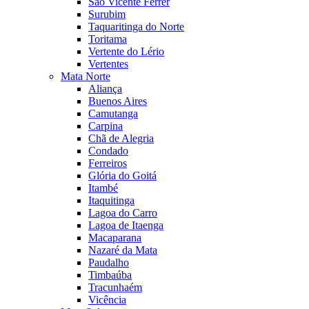
São Vicente Férrer
Surubim
Taquaritinga do Norte
Toritama
Vertente do Lério
Vertentes
Mata Norte
Aliança
Buenos Aires
Camutanga
Carpina
Chã de Alegria
Condado
Ferreiros
Glória do Goitá
Itambé
Itaquitinga
Lagoa do Carro
Lagoa de Itaenga
Macaparana
Nazaré da Mata
Paudalho
Timbaúba
Tracunhaém
Vicência