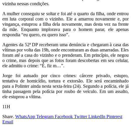
vizinha nessas condições.
A mulher conseguiu se soltar e foi até o quarto da filha, onde entrou
em luta corporal com o vizinho. Ele a amarrou novamente e, por
vingança, estuprou a filha dela novamente, mas desta vez na frente
da mãe. Enquanto implorava para o homem parar, ele apenas
respondia “eu quero, eu quero isso”.
Agentes da 52ª DP receberam uma denúncia e chegaram à casa das
vítimas por volta das 19h, onde encontraram as duas amarradas. Eles
foram até a casa do vizinho e o prenderam. Em princípio, ele negou
o crime, mas depois que as fotos foram descobertas em seu celular,
ele admitiu o crime: “É, fiz m…”.
Jorge foi autuado por cinco crimes: cárcere privado, estupro,
tentativa de homicídio, tortura e extorsão. Ele será encaminhado
para a Polinter ainda nesta sexta-feira (24). Segundo a polícia, ele já
tinha passagem pela polícia por roubo de veículo. Em um assalto,
ele estuprou a vítima.
11H
Share.
WhatsApp
Telegram
Facebook
Twitter
LinkedIn
Pinterest
Email