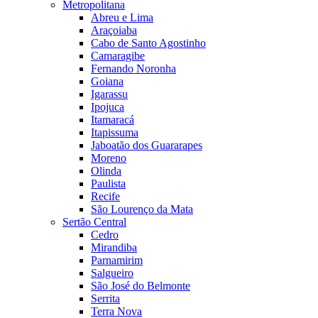
Metropolitana
Abreu e Lima
Araçoiaba
Cabo de Santo Agostinho
Camaragibe
Fernando Noronha
Goiana
Igarassu
Ipojuca
Itamaracá
Itapissuma
Jaboatão dos Guararapes
Moreno
Olinda
Paulista
Recife
São Lourenço da Mata
Sertão Central
Cedro
Mirandiba
Parnamirim
Salgueiro
São José do Belmonte
Serrita
Terra Nova