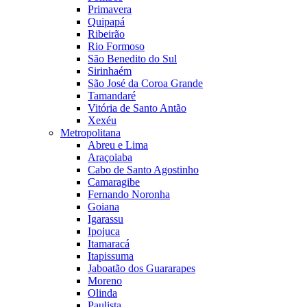
Primavera
Quipapá
Ribeirão
Rio Formoso
São Benedito do Sul
Sirinhaém
São José da Coroa Grande
Tamandaré
Vitória de Santo Antão
Xexéu
Metropolitana
Abreu e Lima
Araçoiaba
Cabo de Santo Agostinho
Camaragibe
Fernando Noronha
Goiana
Igarassu
Ipojuca
Itamaracá
Itapissuma
Jaboatão dos Guararapes
Moreno
Olinda
Paulista