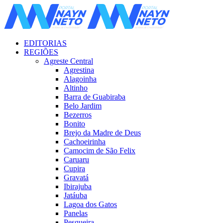
EDITORIAS
REGIÕES
Agreste Central
Agrestina
Alagoinha
Altinho
Barra de Guabiraba
Belo Jardim
Bezerros
Bonito
Brejo da Madre de Deus
Cachoeirinha
Camocim de São Felix
Caruaru
Cupira
Gravatá
Ibirajuba
Jatáuba
Lagoa dos Gatos
Panelas
Pesqueira