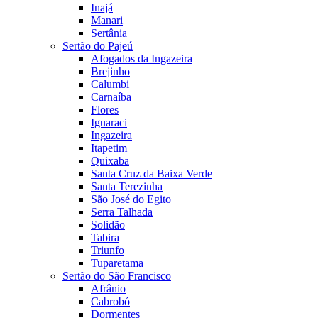
Inajá
Manari
Sertânia
Sertão do Pajeú
Afogados da Ingazeira
Brejinho
Calumbi
Carnaíba
Flores
Iguaraci
Ingazeira
Itapetim
Quixaba
Santa Cruz da Baixa Verde
Santa Terezinha
São José do Egito
Serra Talhada
Solidão
Tabira
Triunfo
Tuparetama
Sertão do São Francisco
Afrânio
Cabrobó
Dormentes