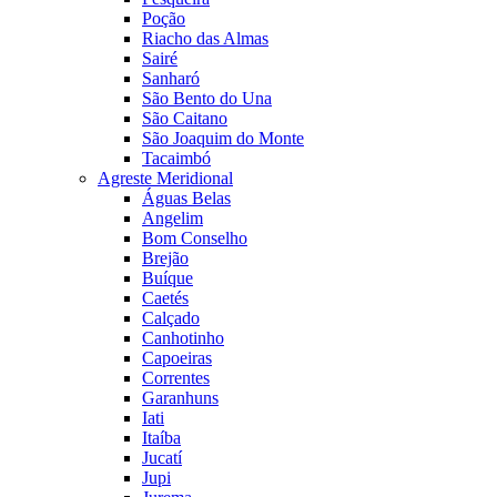
Poção
Riacho das Almas
Sairé
Sanharó
São Bento do Una
São Caitano
São Joaquim do Monte
Tacaimbó
Agreste Meridional
Águas Belas
Angelim
Bom Conselho
Brejão
Buíque
Caetés
Calçado
Canhotinho
Capoeiras
Correntes
Garanhuns
Iati
Itaíba
Jucatí
Jupi