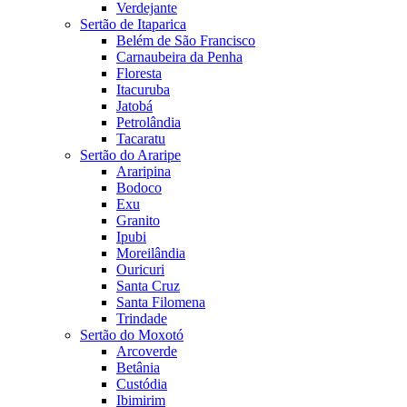
Verdejante
Sertão de Itaparica
Belém de São Francisco
Carnaubeira da Penha
Floresta
Itacuruba
Jatobá
Petrolândia
Tacaratu
Sertão do Araripe
Araripina
Bodoco
Exu
Granito
Ipubi
Moreilândia
Ouricuri
Santa Cruz
Santa Filomena
Trindade
Sertão do Moxotó
Arcoverde
Betânia
Custódia
Ibimirim