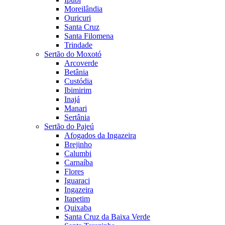
Moreilândia
Ouricuri
Santa Cruz
Santa Filomena
Trindade
Sertão do Moxotó
Arcoverde
Betânia
Custódia
Ibimirim
Inajá
Manari
Sertânia
Sertão do Pajeú
Afogados da Ingazeira
Brejinho
Calumbi
Carnaíba
Flores
Iguaraci
Ingazeira
Itapetim
Quixaba
Santa Cruz da Baixa Verde