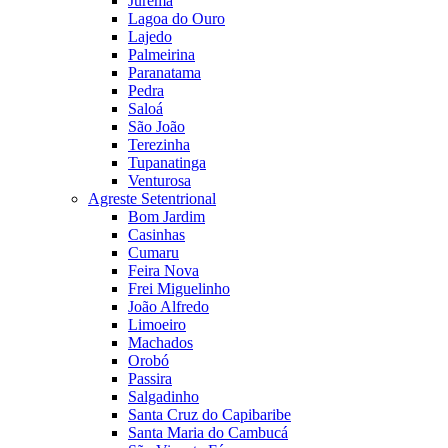
Jurema
Lagoa do Ouro
Lajedo
Palmeirina
Paranatama
Pedra
Saloá
São João
Terezinha
Tupanatinga
Venturosa
Agreste Setentrional
Bom Jardim
Casinhas
Cumaru
Feira Nova
Frei Miguelinho
João Alfredo
Limoeiro
Machados
Orobó
Passira
Salgadinho
Santa Cruz do Capibaribe
Santa Maria do Cambucá